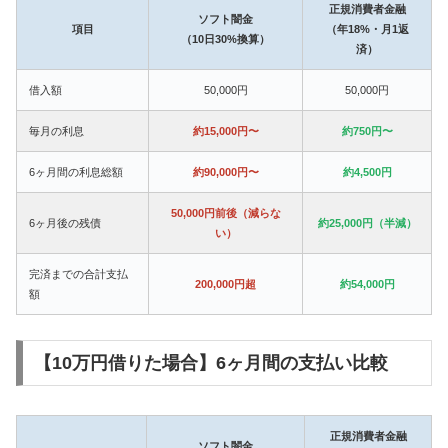
正規消費者金融
ソフト闇金
項目
（年18%・月1返
（10日30%換算）
済）
借入額
50,000円
50,000円
毎月の利息
約15,000円〜
約750円〜
6ヶ月間の利息総額
約90,000円〜
約4,500円
50,000円前後（減らな
6ヶ月後の残債
約25,000円（半減）
い）
完済までの合計支払
200,000円超
約54,000円
額
【10万円借りた場合】6ヶ月間の支払い比較
正規消費者金融
ソフト闇金