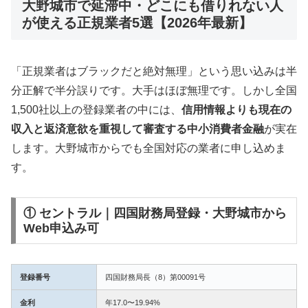
大野城市で延滞中・どこにも借りれない人
が使える正規業者5選【2026年最新】
「正規業者はブラックだと絶対無理」という思い込みは半
分正解で半分誤りです。大手はほぼ無理です。しかし全国
1,500社以上の登録業者の中には、
信用情報よりも現在の
収入と返済意欲を重視して審査する中小消費者金融
が実在
します。大野城市からでも全国対応の業者に申し込めま
す。
① セントラル｜四国財務局登録・大野城市から
Web申込み可
登録番号
四国財務局長（8）第00091号
金利
年17.0〜19.94%