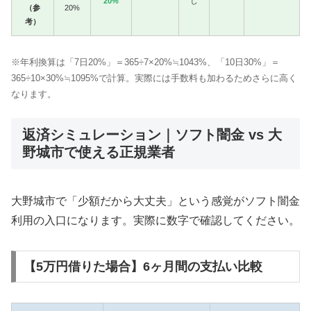
20%
し
（参
20%
考）
※年利換算は「7日20%」＝365÷7×20%≒1043%、「10日30%」＝
365÷10×30%≒1095%で計算。実際には手数料も加わるためさらに高く
なります。
返済シミュレーション｜ソフト闇金 vs 大
野城市で使える正規業者
大野城市で「少額だから大丈夫」という感覚がソフト闇金
利用の入口になります。実際に数字で確認してください。
【5万円借りた場合】6ヶ月間の支払い比較