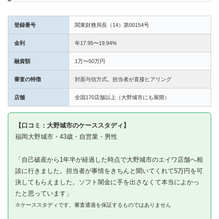
登録番号
関東財務局長（14）第00154号
金利
年17.95〜19.94%
融資額
1万〜50万円
審査の特徴
対面与信方式。担当者が直接ヒアリング
店舗
全国170店舗以上（大野城市にも展開）
【口コミ：大野城市のケーススタディ】
福岡大野城市・43歳・自営業・男性
「自己破産から1年半が経過した時点で大野城市のエイワ店舗へ相
談に行きました。担当者が事情をきちんと聞いてくれて5万円を可
決してもらえました。ソフト闇金に手を出さなくて本当によかっ
たと思っています」
※ケーススタディです。審査通過を保証するものではありません