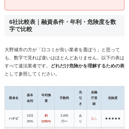
6社比較表｜融資条件・年利・危険度を数
字で比較
大野城市の方が「口コミが良い業者を選ぼう」と思って
も、数字で見れば違いはほとんどありません。以下の表は
すべて違法業者です。
どれだけ危険かを理解するための表
として参照してください。
先
金融
基本
年利換
業者名
手数料
引
庁登
危険度
金利
算
き
録
10日
約
3,000
あ
ハナビ
なし
★★★★★
30%
1095%
円〜
り