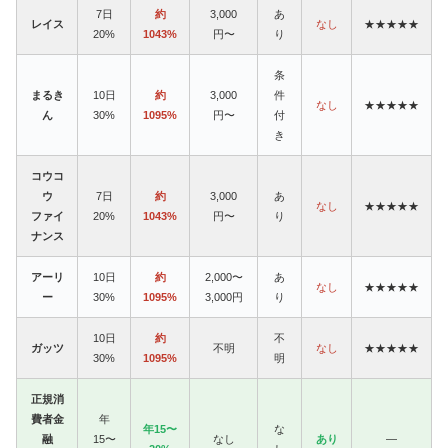
7日
約
3,000
あ
レイス
なし
★★★★★
20%
1043%
円〜
り
条
まるき
10日
約
3,000
件
なし
★★★★★
ん
30%
1095%
円〜
付
き
コウコ
ウ
7日
約
3,000
あ
なし
★★★★★
ファイ
20%
1043%
円〜
り
ナンス
アーリ
10日
約
2,000〜
あ
なし
★★★★★
ー
30%
1095%
3,000円
り
10日
約
不
ガッツ
不明
なし
★★★★★
30%
1095%
明
正規消
費者金
年
年15〜
な
融
15〜
なし
あり
—