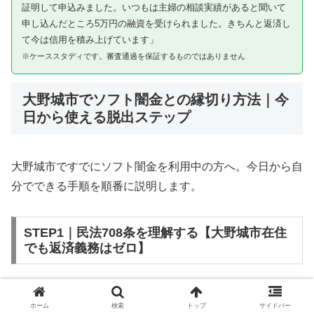
証明して申込みました。いつもは主婦の相談実績があると聞いて
申し込んだところ5万円の融資を受けられました。きちんと返済し
て今は信用を積み上げています」
※ケーススタディです。審査通過を保証するものではありません
大野城市でソフト闇金との縁切り方法｜今
日から使える脱出ステップ
大野城市ですでにソフト闇金を利用中の方へ。今日から自
分でできる手順を順番に説明します。
STEP1｜民法708条を理解する【大野城市在住
でも返済義務はゼロ】
ソフト闇金を含む闇金との金銭消費貸借契約は、公序良俗
ホーム
検索
トップ
サイドバー
違反（民法第90条）および不法原因給付（民法第708条）