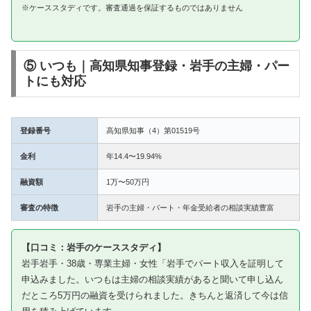
※ケーススタディです。審査通過を保証するものではありません
⑤ いつも｜高知県知事登録・岩手の主婦・パー
トにも対応
登録番号
高知県知事（4）第01519号
金利
年14.4〜19.94%
融資額
1万〜50万円
審査の特徴
岩手の主婦・パート・年金受給者の相談実績豊富
【口コミ：岩手のケーススタディ】
岩手岩手・38歳・専業主婦・女性「岩手でパート収入を証明して
申込みました。いつもは主婦の相談実績があると聞いて申し込ん
だところ5万円の融資を受けられました。きちんと返済して今は信