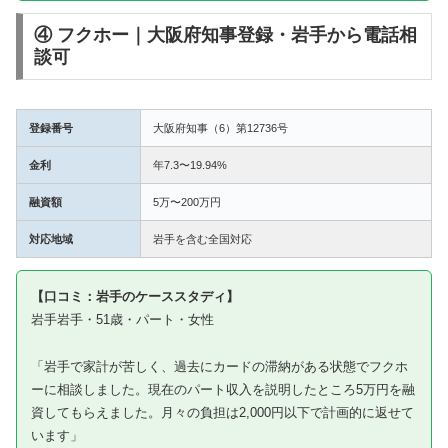
④ フクホー｜大阪府知事登録・岩手から電話相
談可
登録番号
大阪府知事（6）第12736号
金利
年7.3〜19.94%
融資額
5万〜200万円
対応地域
岩手を含む全国対応
【口コミ：岩手のケーススタディ】
岩手岩手・51歳・パート・女性
「岩手で家計が苦しく、過去にカードの滞納がある状態でフクホ
ーに相談しました。現在のパート収入を説明したところ5万円を融
資してもらえました。月々の負担は2,000円以下で計画的に返せて
います」