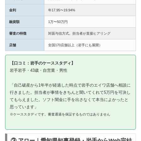
金利
年17.95〜19.94%
融資額
1万〜50万円
審査の特徴
対面与信方式。担当者が直接ヒアリング
店舗
全国170店舗以上（岩手にも展開）
【口コミ：岩手のケーススタディ】
岩手岩手・43歳・自営業・男性
「自己破産から1年半が経過した時点で岩手のエイワ店舗へ相談に
行きました。担当者が事情をきちんと聞いてくれて5万円を可決し
てもらえました。ソフト闇金に手を出さなくて本当によかったと
思っています」
※ケーススタディです。審査通過を保証するものではありません
③ アロー｜愛知県知事登録・岩手からWeb完結