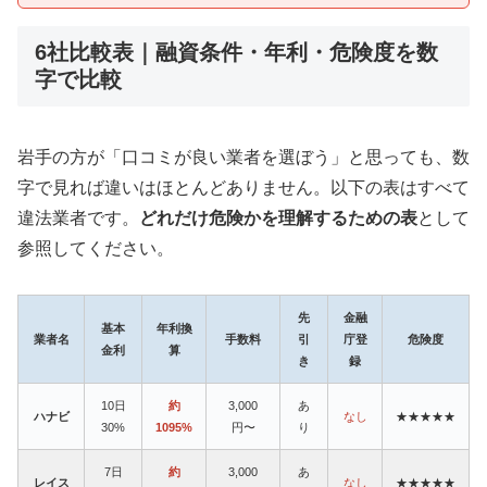
6社比較表｜融資条件・年利・危険度を数
字で比較
岩手の方が「口コミが良い業者を選ぼう」と思っても、数
字で見れば違いはほとんどありません。以下の表はすべて
違法業者です。
どれだけ危険かを理解するための表
として
参照してください。
先
金融
基本
年利換
業者名
手数料
引
庁登
危険度
金利
算
き
録
10日
約
3,000
あ
ハナビ
なし
★★★★★
30%
1095%
円〜
り
7日
約
3,000
あ
レイス
なし
★★★★★