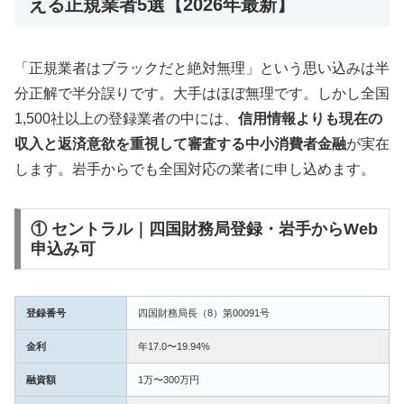
える正規業者5選【2026年最新】
「正規業者はブラックだと絶対無理」という思い込みは半
分正解で半分誤りです。大手はほぼ無理です。しかし全国
1,500社以上の登録業者の中には、
信用情報よりも現在の
収入と返済意欲を重視して審査する中小消費者金融
が実在
します。岩手からでも全国対応の業者に申し込めます。
① セントラル｜四国財務局登録・岩手からWeb
申込み可
登録番号
四国財務局長（8）第00091号
金利
年17.0〜19.94%
融資額
1万〜300万円