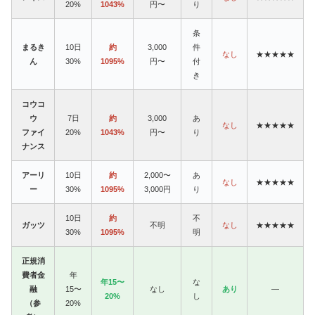
20%
1043%
円〜
り
条
まるき
10日
約
3,000
件
なし
★★★★★
ん
30%
1095%
円〜
付
き
コウコ
ウ
7日
約
3,000
あ
なし
★★★★★
ファイ
20%
1043%
円〜
り
ナンス
アーリ
10日
約
2,000〜
あ
なし
★★★★★
ー
30%
1095%
3,000円
り
10日
約
不
ガッツ
不明
なし
★★★★★
30%
1095%
明
正規消
費者金
年
年15〜
な
融
15〜
なし
あり
—
20%
し
（参
20%