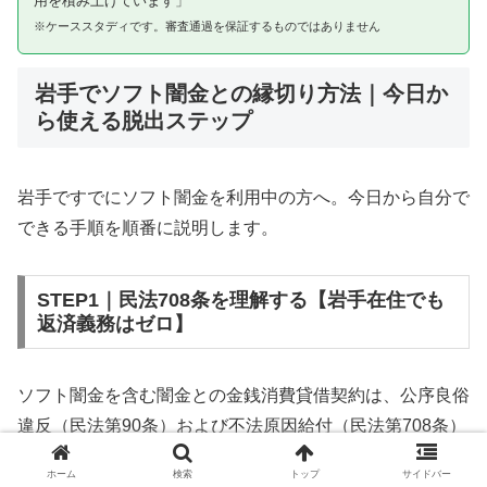
用を積み上げています」
※ケーススタディです。審査通過を保証するものではありません
岩手でソフト闇金との縁切り方法｜今日か
ら使える脱出ステップ
岩手ですでにソフト闇金を利用中の方へ。今日から自分で
できる手順を順番に説明します。
STEP1｜民法708条を理解する【岩手在住でも
返済義務はゼロ】
ソフト闇金を含む闇金との金銭消費貸借契約は、公序良俗
違反（民法第90条）および不法原因給付（民法第708条）
に該当するため、法的には無効です。岩手在住であっても
ホーム
検索
トップ
サイドバー
同様です。