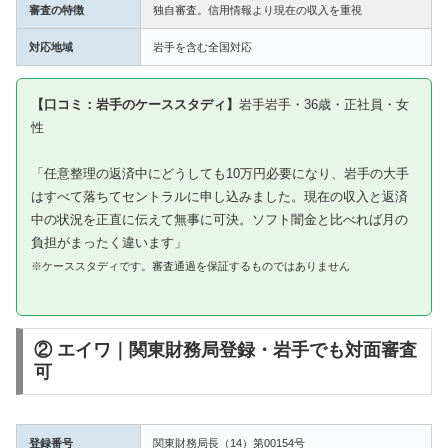
審査の特徴
独自審査。信用情報より現在の収入を重視
対応地域
岩手を含む全国対応
【口コミ：岩手のケーススタディ】
岩手岩手・36歳・正社員・女
性
「任意整理の返済中にどうしても10万円必要になり、岩手の大手
はすべて落ちてセントラルに申し込みました。現在の収入と返済
中の状況を正直に伝えて無事に可決。ソフト闇金と比べれば月の
負担がまったく違います」
※ケーススタディです。審査通過を保証するものではありません
② エイワ｜関東財務局登録・岩手でも対面審査
可
登録番号
関東財務局長（14）第00154号