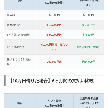
項目
（年18%・月1返
（10日30%換算）
済）
借入額
50,000円
50,000円
毎月の利息
約15,000円〜
約750円〜
6ヶ月間の利息総額
約90,000円〜
約4,500円
50,000円前後（減らな
6ヶ月後の残債
約25,000円（半減）
い）
完済までの合計支払
200,000円超
約54,000円
額
【10万円借りた場合】6ヶ月間の支払い比較
正規消費者金融
ソフト闇金
項目
（年18%・月1返
（10日30%換算）
済）