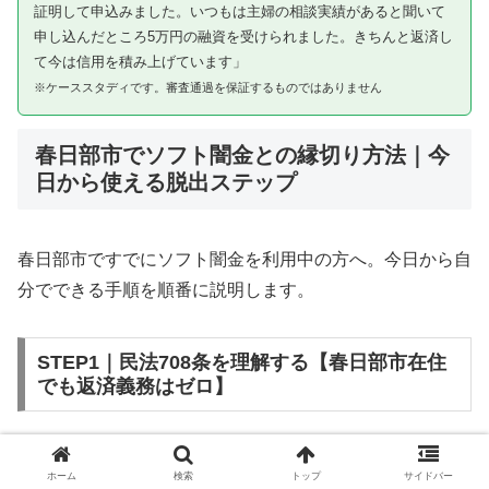
証明して申込みました。いつもは主婦の相談実績があると聞いて
申し込んだところ5万円の融資を受けられました。きちんと返済し
て今は信用を積み上げています」
※ケーススタディです。審査通過を保証するものではありません
春日部市でソフト闇金との縁切り方法｜今
日から使える脱出ステップ
春日部市ですでにソフト闇金を利用中の方へ。今日から自
分でできる手順を順番に説明します。
STEP1｜民法708条を理解する【春日部市在住
でも返済義務はゼロ】
ソフト闇金を含む闇金との金銭消費貸借契約は、公序良俗
ホーム
検索
トップ
サイドバー
違反（民法第90条）および不法原因給付（民法第708条）