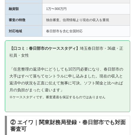
融資額
1万〜300万円
審査の特徴
独自審査。信用情報より現在の収入を重視
対応地域
春日部市を含む全国対応
【口コミ：春日部市のケーススタディ】
埼玉春日部市・36歳・正
社員・女性
「任意整理の返済中にどうしても10万円必要になり、春日部市の
大手はすべて落ちてセントラルに申し込みました。現在の収入と
返済中の状況を正直に伝えて無事に可決。ソフト闇金と比べれば
月の負担がまったく違います」
※ケーススタディです。審査通過を保証するものではありません
② エイワ｜関東財務局登録・春日部市でも対面
審査可