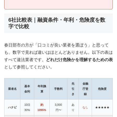
6社比較表｜融資条件・年利・危険度を数
字で比較
春日部市の方が「口コミが良い業者を選ぼう」と思って
も、数字で見れば違いはほとんどありません。以下の表は
すべて違法業者です。
どれだけ危険かを理解するための表
として参照してください。
先
金融
基本
年利換
業者名
手数料
引
庁登
危険度
金利
算
き
録
10日
約
3,000
あ
ハナビ
なし
★★★★★
30%
1095%
円〜
り