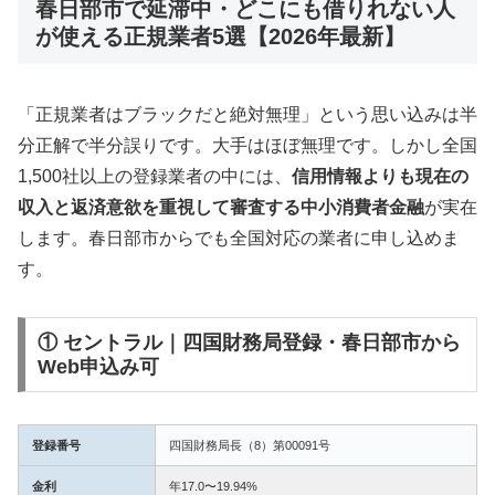
春日部市で延滞中・どこにも借りれない人
が使える正規業者5選【2026年最新】
「正規業者はブラックだと絶対無理」という思い込みは半
分正解で半分誤りです。大手はほぼ無理です。しかし全国
1,500社以上の登録業者の中には、
信用情報よりも現在の
収入と返済意欲を重視して審査する中小消費者金融
が実在
します。春日部市からでも全国対応の業者に申し込めま
す。
① セントラル｜四国財務局登録・春日部市から
Web申込み可
登録番号
四国財務局長（8）第00091号
金利
年17.0〜19.94%