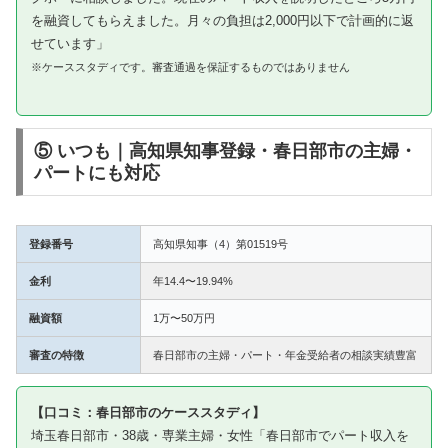
を融資してもらえました。月々の負担は2,000円以下で計画的に返
せています」
※ケーススタディです。審査通過を保証するものではありません
⑤ いつも｜高知県知事登録・春日部市の主婦・
パートにも対応
登録番号
高知県知事（4）第01519号
金利
年14.4〜19.94%
融資額
1万〜50万円
審査の特徴
春日部市の主婦・パート・年金受給者の相談実績豊富
【口コミ：春日部市のケーススタディ】
埼玉春日部市・38歳・専業主婦・女性「春日部市でパート収入を