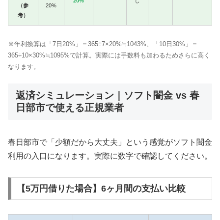
20%
し
（参
20%
考）
※年利換算は「7日20%」＝365÷7×20%≒1043%、「10日30%」＝
365÷10×30%≒1095%で計算。実際には手数料も加わるためさらに高く
なります。
返済シミュレーション｜ソフト闇金 vs 春
日部市で使える正規業者
春日部市で「少額だから大丈夫」という感覚がソフト闇金
利用の入口になります。実際に数字で確認してください。
【5万円借りた場合】6ヶ月間の支払い比較