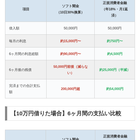
正規消費者金融
ソフト闇金
項目
（年18%・月1返
（10日30%換算）
済）
借入額
50,000円
50,000円
毎月の利息
約15,000円〜
約750円〜
6ヶ月間の利息総額
約90,000円〜
約4,500円
50,000円前後（減らな
6ヶ月後の残債
約25,000円（半減）
い）
完済までの合計支払
200,000円超
約54,000円
額
【10万円借りた場合】6ヶ月間の支払い比較
正規消費者金融
ソフト闇金