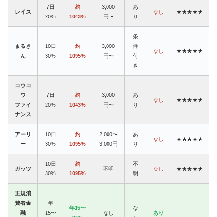
7日
約
3,000
あ
レイス
なし
★★★★★
20%
1043%
円〜
り
条
まるき
10日
約
3,000
件
なし
★★★★★
ん
30%
1095%
円〜
付
き
コウコ
ウ
7日
約
3,000
あ
なし
★★★★★
ファイ
20%
1043%
円〜
り
ナンス
アーリ
10日
約
2,000〜
あ
なし
★★★★★
ー
30%
1095%
3,000円
り
10日
約
不
ガッツ
不明
なし
★★★★★
30%
1095%
明
正規消
費者金
年
年15〜
な
融
15〜
なし
あり
—