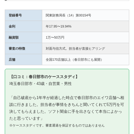
登録番号
関東財務局長（14）第00154号
金利
年17.95〜19.94%
融資額
1万〜50万円
審査の特徴
対面与信方式。担当者が直接ヒアリング
店舗
全国170店舗以上（春日部市にも展開）
【口コミ：春日部市のケーススタディ】
埼玉春日部市・43歳・自営業・男性
「自己破産から1年半が経過した時点で春日部市のエイワ店舗へ相
談に行きました。担当者が事情をきちんと聞いてくれて5万円を可
決してもらえました。ソフト闇金に手を出さなくて本当によかっ
たと思っています」
※ケーススタディです。審査通過を保証するものではありません