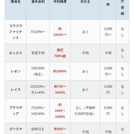
業者名
基本金利
年利換算
先引き
庁
料
登
録
コウコウ
約
3,000
な
ファイナ
7日20%〜
あり
1043%〜
円〜
し
ンス
推定
な
ロックス
実質不明
不明
不明
700%超
し
10日30%
3,000
な
レオン
約1095%
あり
（推定）
円〜
し
10日20% /
約730〜
3,000
な
レイス
あり
月1=40%
1043%
円
し
約
プラウデ
7日20% /
なし（手数料
5,000
な
1043〜
ィア
14日40%
5,000円別途）
円
し
1095%
ゴースマ
給料日ま
約365〜
な
不明
不明