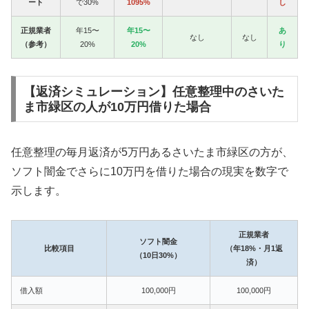
ート
で30%
1095%
し
正規業者
年15〜
年15〜
あ
なし
なし
（参考）
20%
20%
り
【返済シミュレーション】任意整理中のさいた
ま市緑区の人が10万円借りた場合
任意整理の毎月返済が5万円あるさいたま市緑区の方が、
ソフト闇金でさらに10万円を借りた場合の現実を数字で
示します。
正規業者
ソフト闇金
比較項目
（年18%・月1返
（10日30%）
済）
借入額
100,000円
100,000円