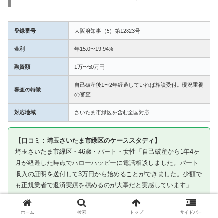
登録番号
大阪府知事（5）第12823号
金利
年15.0〜19.94%
融資額
1万〜50万円
自己破産後1〜2年経過していれば相談受付。現況重視
審査の特徴
の審査
対応地域
さいたま市緑区を含む全国対応
【口コミ：埼玉さいたま市緑区のケーススタディ】
埼玉さいたま市緑区・46歳・パート・女性「自己破産から1年4ヶ
月が経過した時点でハローハッピーに電話相談しました。パート
収入の証明を送付して3万円から始めることができました。少額で
も正規業者で返済実績を積めるのが大事だと実感しています」
※ケーススタディです。審査通過を保証するものではありません
ホーム
検索
トップ
サイドバー