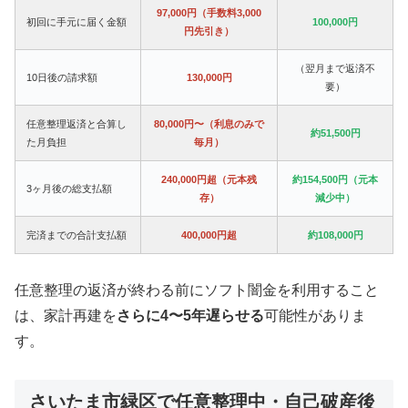
97,000円（手数料3,000
初回に手元に届く金額
100,000円
円先引き）
（翌月まで返済不
10日後の請求額
130,000円
要）
任意整理返済と合算し
80,000円〜（利息のみで
約51,500円
た月負担
毎月）
240,000円超（元本残
約154,500円（元本
3ヶ月後の総支払額
存）
減少中）
完済までの合計支払額
400,000円超
約108,000円
任意整理の返済が終わる前にソフト闇金を利用すること
は、家計再建を
さらに4〜5年遅らせる
可能性がありま
す。
さいたま市緑区で任意整理中・自己破産後