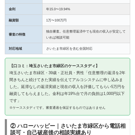
金利
年15.0〜19.94%
融資額
1万〜100万円
独自審査。任意整理返済中でも現在の収入が安定して
審査の特徴
いれば相談可能
対応地域
さいたま市緑区を含む全国対応
【口コミ：埼玉さいたま市緑区のケーススタディ】
埼玉さいたま市緑区・39歳・正社員・男性「任意整理の返済を2年
間きちんと続けてきた実績を伝えてアルコシステムに申し込みま
した。延滞なしの返済実績と現在の収入を評価してもらい5万円を
融資してもらえました。金利は年19%台で月の負担は1,000円以下
です」
※ケーススタディです。審査通過を保証するものではありません
② ハローハッピー｜さいたま市緑区から電話相
談可・自己破産後の相談実績あり