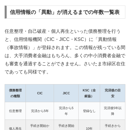
信用情報の「異動」が消えるまでの年数一覧表
任意整理・自己破産・個人再生といった債務整理を行う
と、信用情報機関（CIC・JICC・KSC）に「異動情報
（事故情報）」が登録されます。この情報が残っている間
は、大手消費者金融はもちろん、多くの中小消費者金融で
も審査を通過することができません。さいたま市緑区在住
であっても同様です。
債務整理
KSC（全
完済後の目
CIC
JICC
の種類
銀協）
安
完済から5
完済後5年以
任意整理
完済から5年
登録なし
年
降
手続き開始か
手続き開始
手続きから
個人再生
10年