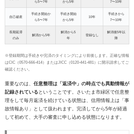
ら5〜7年
から5年
7〜10年
手続き開始か
手続き開始
手続きから
自己破産
10年
ら5〜7年
から5年
7〜10年
長期延滞
解消から5
解消後5年以
解消から5年
登録なし
のみ
年
降
※登録期間は手続きや完済のタイミングにより前後します。正確な情報
はCIC（0570-666-414）またはJICC（0120-441-481）に開示請求してご
確認ください。
重要なのは、
任意整理は「返済中」の時点でも異動情報が
記録されている
ということです。さいたま市緑区で任意整
理をして毎月返済を続けている状態は、信用情報上は「事
故情報あり」として扱われます。完済してから5年が経過
して初めて、大手の審査に申し込める状態になります。