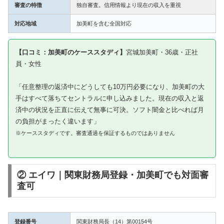
審査の特徴
独自審査。信用情報より現在の収入を重視
対応地域
加美町を含む全国対応
【口コミ：加美町のケーススタディ】
宮城加美町・36歳・正社
員・女性
「任意整理の返済中にどうしても10万円必要になり、加美町の大
手はすべて落ちてセントラルに申し込みました。現在の収入と返
済中の状況を正直に伝えて無事に可決。ソフト闇金と比べれば月
の負担がまったく違います」
※ケーススタディです。審査通過を保証するものではありません
② エイワ｜関東財務局登録・加美町でも対面審
査可
登録番号
関東財務局長（14）第00154号