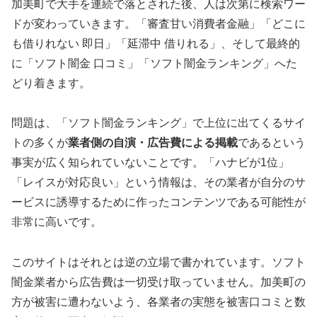
加美町で大手を連続で落とされた後、人は次第に検索ワー
ドが変わっていきます。「審査甘い消費者金融」「どこに
も借りれない 即日」「延滞中 借りれる」、そして最終的
に「ソフト闇金 口コミ」「ソフト闇金ランキング」へた
どり着きます。
問題は、「ソフト闇金ランキング」で上位に出てくるサイ
トの多くが
業者側の自演・広告費による掲載
であるという
事実が広く知られていないことです。「ハナビが1位」
「レイスが対応良い」という情報は、その業者が自分のサ
ービスに誘導するために作ったコンテンツである可能性が
非常に高いです。
このサイトはそれとは逆の立場で書かれています。ソフト
闇金業者から広告費は一切受け取っていません。加美町の
方が被害に遭わないよう、各業者の実態を被害口コミと数