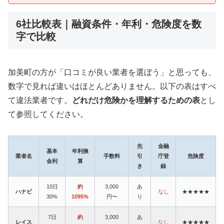
6社比較表｜融資条件・年利・危険度を数
字で比較
加美町の方が「口コミが良い業者を選ぼう」と思っても、
数字で見れば違いはほとんどありません。以下の表はすべ
て違法業者です。
どれだけ危険かを理解するための表
とし
て参照してください。
先
金融
基本
年利換
業者名
手数料
引
庁登
危険度
金利
算
き
録
10日
約
3,000
あ
ハナビ
なし
★★★★★
30%
1095%
円〜
り
7日
約
3,000
あ
レイス
なし
★★★★★