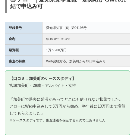
結で申込み可
登録番号
愛知県知事（6）第04195号
金利
年15.0〜19.94%
融資額
1万〜200万円
審査の特徴
Web完結対応。加美町から即日申込み可
【口コミ：加美町のケーススタディ】
宮城加美町・29歳・アルバイト・女性
「加美町で過去に延滞があってどこにも借りれない状態でした。
アローにWeb申込みして3万円から始め、半年後に10万円まで増額
してもらえました」
※ケーススタディです。審査通過を保証するものではありません