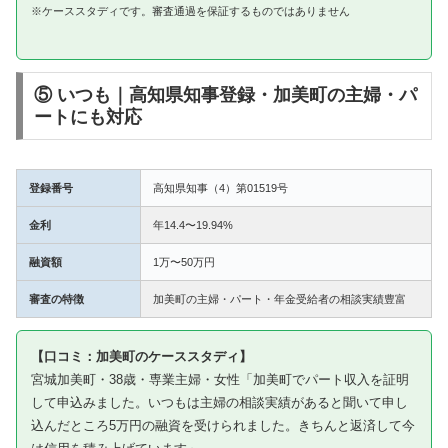
※ケーススタディです。審査通過を保証するものではありません
⑤ いつも｜高知県知事登録・加美町の主婦・パ
ートにも対応
登録番号
高知県知事（4）第01519号
金利
年14.4〜19.94%
融資額
1万〜50万円
審査の特徴
加美町の主婦・パート・年金受給者の相談実績豊富
【口コミ：加美町のケーススタディ】
宮城加美町・38歳・専業主婦・女性「加美町でパート収入を証明
して申込みました。いつもは主婦の相談実績があると聞いて申し
込んだところ5万円の融資を受けられました。きちんと返済して今