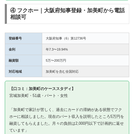
④ フクホー｜大阪府知事登録・加美町から電話
相談可
登録番号
大阪府知事（6）第12736号
金利
年7.3〜19.94%
融資額
5万〜200万円
対応地域
加美町を含む全国対応
【口コミ：加美町のケーススタディ】
宮城加美町・51歳・パート・女性
「加美町で家計が苦しく、過去にカードの滞納がある状態でフク
ホーに相談しました。現在のパート収入を説明したところ5万円を
融資してもらえました。月々の負担は2,000円以下で計画的に返せ
ています」