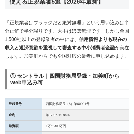
使える正規業者5選【2026年最新】
「正規業者はブラックだと絶対無理」という思い込みは半
分正解で半分誤りです。大手はほぼ無理です。しかし全国
1,500社以上の登録業者の中には、
信用情報よりも現在の
収入と返済意欲を重視して審査する中小消費者金融
が実在
します。加美町からでも全国対応の業者に申し込めます。
① セントラル｜四国財務局登録・加美町から
Web申込み可
登録番号
四国財務局長（8）第00091号
金利
年17.0〜19.94%
融資額
1万〜300万円