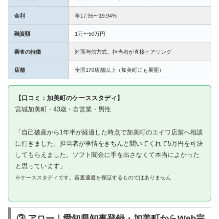
金利
年17.95〜19.94%
融資額
1万〜50万円
審査の特徴
対面与信方式。担当者が直接ヒアリング
店舗
全国170店舗以上（加美町にも展開）
【口コミ：加美町のケーススタディ】
宮城加美町・43歳・自営業・男性
「自己破産から1年半が経過した時点で加美町のエイワ店舗へ相談
に行きました。担当者が事情をきちんと聞いてくれて5万円を可決
してもらえました。ソフト闇金に手を出さなくて本当によかった
と思っています」
※ケーススタディです。審査通過を保証するものではありません
③ アロー｜愛知県知事登録・加美町からWeb完