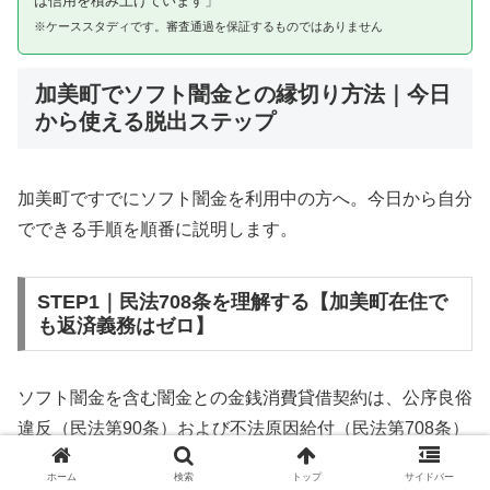
は信用を積み上げています」
※ケーススタディです。審査通過を保証するものではありません
加美町でソフト闇金との縁切り方法｜今日
から使える脱出ステップ
加美町ですでにソフト闇金を利用中の方へ。今日から自分
でできる手順を順番に説明します。
STEP1｜民法708条を理解する【加美町在住で
も返済義務はゼロ】
ソフト闇金を含む闇金との金銭消費貸借契約は、公序良俗
違反（民法第90条）および不法原因給付（民法第708条）
に該当するため、法的には無効です。加美町在住であって
ホーム
検索
トップ
サイドバー
も同様です。