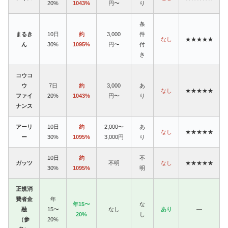
20%
1043%
円〜
り
条
まるき
10日
約
3,000
件
なし
★★★★★
ん
30%
1095%
円〜
付
き
コウコ
ウ
7日
約
3,000
あ
なし
★★★★★
ファイ
20%
1043%
円〜
り
ナンス
アーリ
10日
約
2,000〜
あ
なし
★★★★★
ー
30%
1095%
3,000円
り
10日
約
不
ガッツ
不明
なし
★★★★★
30%
1095%
明
正規消
費者金
年
年15〜
な
融
15〜
なし
あり
—
20%
し
（参
20%