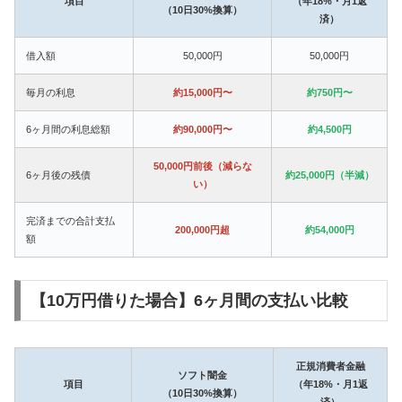
項目
（年18%・月1返
（10日30%換算）
済）
借入額
50,000円
50,000円
毎月の利息
約15,000円〜
約750円〜
6ヶ月間の利息総額
約90,000円〜
約4,500円
50,000円前後（減らな
6ヶ月後の残債
約25,000円（半減）
い）
完済までの合計支払
200,000円超
約54,000円
額
【10万円借りた場合】6ヶ月間の支払い比較
正規消費者金融
ソフト闇金
項目
（年18%・月1返
（10日30%換算）
済）