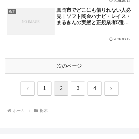
2026.03.12
真岡市でどこにも借りれない人必
栃木
見｜ソフト闇金ハナビ・レイス・
まるきんの実態と正規業者5選
【2026年最新】
2026.03.12
次のページ
前
次
1
2
3
4
へ
へ
ホーム
栃木