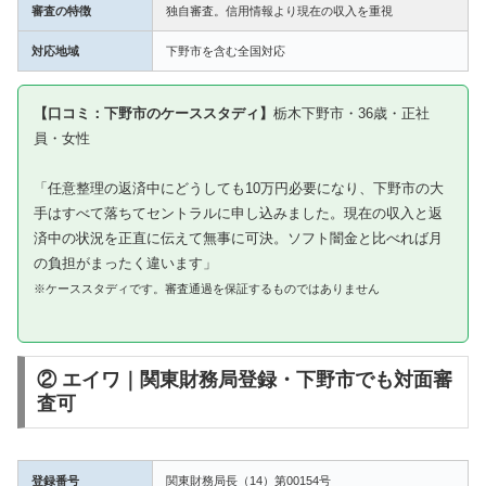
審査の特徴
独自審査。信用情報より現在の収入を重視
対応地域
下野市を含む全国対応
【口コミ：下野市のケーススタディ】
栃木下野市・36歳・正社
員・女性
「任意整理の返済中にどうしても10万円必要になり、下野市の大
手はすべて落ちてセントラルに申し込みました。現在の収入と返
済中の状況を正直に伝えて無事に可決。ソフト闇金と比べれば月
の負担がまったく違います」
※ケーススタディです。審査通過を保証するものではありません
② エイワ｜関東財務局登録・下野市でも対面審
査可
登録番号
関東財務局長（14）第00154号