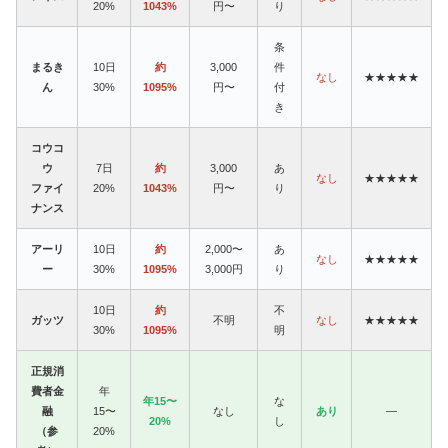
20%
1043%
円〜
り
条
まるき
10日
約
3,000
件
なし
★★★★★
ん
30%
1095%
円〜
付
き
コウコ
ウ
7日
約
3,000
あ
なし
★★★★★
ファイ
20%
1043%
円〜
り
ナンス
アーリ
10日
約
2,000〜
あ
なし
★★★★★
ー
30%
1095%
3,000円
り
10日
約
不
ガッツ
不明
なし
★★★★★
30%
1095%
明
正規消
費者金
年
年15〜
な
融
15〜
なし
あり
—
20%
し
（参
20%