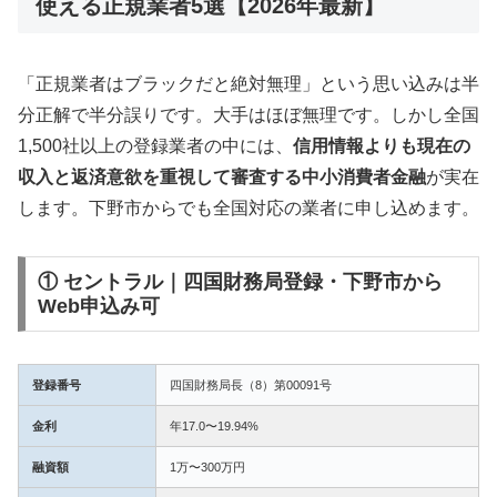
使える正規業者5選【2026年最新】
「正規業者はブラックだと絶対無理」という思い込みは半
分正解で半分誤りです。大手はほぼ無理です。しかし全国
1,500社以上の登録業者の中には、
信用情報よりも現在の
収入と返済意欲を重視して審査する中小消費者金融
が実在
します。下野市からでも全国対応の業者に申し込めます。
① セントラル｜四国財務局登録・下野市から
Web申込み可
登録番号
四国財務局長（8）第00091号
金利
年17.0〜19.94%
融資額
1万〜300万円