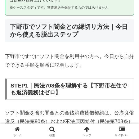
は信用を積み上げています」
※ケーススタディです。審査通過を保証するものではありません
下野市でソフト闇金との縁切り方法｜今日
から使える脱出ステップ
下野市ですでにソフト闇金を利用中の方へ。今日から自分
でできる手順を順番に説明します。
STEP1｜民法708条を理解する【下野市在住で
も返済義務はゼロ】
ソフト闇金を含む闇金との金銭消費貸借契約は、公序良俗
違反（民法第90条）および不法原因給付（民法第708条）
に該当するため、法的には無効です。下野市在住であって
ホーム
検索
トップ
サイドバー
も同様です。