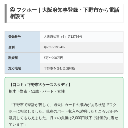
④ フクホー｜大阪府知事登録・下野市から電話
相談可
登録番号
大阪府知事（6）第12736号
金利
年7.3〜19.94%
融資額
5万〜200万円
対応地域
下野市を含む全国対応
【口コミ：下野市のケーススタディ】
栃木下野市・51歳・パート・女性
「下野市で家計が苦しく、過去にカードの滞納がある状態でフク
ホーに相談しました。現在のパート収入を説明したところ5万円を
融資してもらえました。月々の負担は2,000円以下で計画的に返せ
ています」