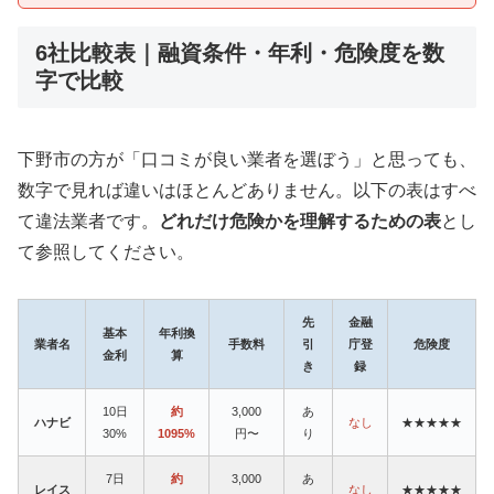
6社比較表｜融資条件・年利・危険度を数
字で比較
下野市の方が「口コミが良い業者を選ぼう」と思っても、
数字で見れば違いはほとんどありません。以下の表はすべ
て違法業者です。
どれだけ危険かを理解するための表
とし
て参照してください。
先
金融
基本
年利換
業者名
手数料
引
庁登
危険度
金利
算
き
録
10日
約
3,000
あ
ハナビ
なし
★★★★★
30%
1095%
円〜
り
7日
約
3,000
あ
レイス
なし
★★★★★