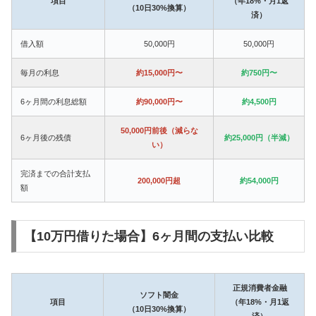
項目
（年18%・月1返
（10日30%換算）
済）
借入額
50,000円
50,000円
毎月の利息
約15,000円〜
約750円〜
6ヶ月間の利息総額
約90,000円〜
約4,500円
50,000円前後（減らな
6ヶ月後の残債
約25,000円（半減）
い）
完済までの合計支払
200,000円超
約54,000円
額
【10万円借りた場合】6ヶ月間の支払い比較
正規消費者金融
ソフト闇金
項目
（年18%・月1返
（10日30%換算）
済）