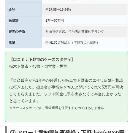
金利
年17.95〜19.94%
融資額
1万〜50万円
審査の特徴
対面与信方式。担当者が直接ヒアリング
店舗
全国170店舗以上（下野市にも展開）
【口コミ：下野市のケーススタディ】
栃木下野市・43歳・自営業・男性
「自己破産から1年半が経過した時点で下野市のエイワ店舗へ相談
に行きました。担当者が事情をきちんと聞いてくれて5万円を可決
してもらえました。ソフト闇金に手を出さなくて本当によかった
と思っています」
※ケーススタディです。審査通過を保証するものではありません
③ アロー｜愛知県知事登録・下野市からWeb完