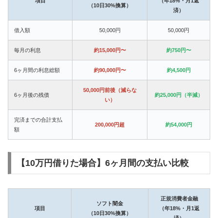
項目
（年18%・月1返
（10日30%換算）
済）
借入額
50,000円
50,000円
毎月の利息
約15,000円〜
約750円〜
6ヶ月間の利息総額
約90,000円〜
約4,500円
50,000円前後（減らな
6ヶ月後の残債
約25,000円（半減）
い）
完済までの合計支払
200,000円超
約54,000円
額
【10万円借りた場合】6ヶ月間の支払い比較
正規消費者金融
ソフト闇金
項目
（年18%・月1返
（10日30%換算）
済）