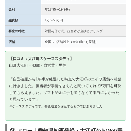
金利
年17.95〜19.94%
融資額
1万〜50万円
審査の特徴
対面与信方式。担当者が直接ヒアリング
店舗
全国170店舗以上（大江町にも展開）
【口コミ：大江町のケーススタディ】
山形大江町・43歳・自営業・男性
「自己破産から1年半が経過した時点で大江町のエイワ店舗へ相談
に行きました。担当者が事情をきちんと聞いてくれて5万円を可決
してもらえました。ソフト闇金に手を出さなくて本当によかった
と思っています」
※ケーススタディです。審査通過を保証するものではありません
③ アロー｜愛知県知事登録・大江町からWeb完