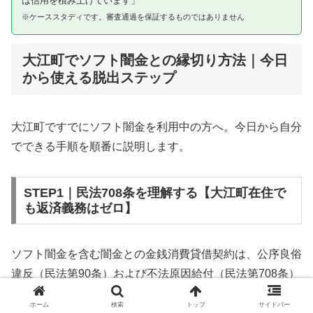
は信用を積み上げています」
※ケーススタディです。審査通過を保証するものではありません
大江町でソフト闇金との縁切り方法｜今日
から使える脱出ステップ
大江町ですでにソフト闇金を利用中の方へ。今日から自分
でできる手順を順番に説明します。
STEP1｜民法708条を理解する【大江町在住で
も返済義務はゼロ】
ソフト闇金を含む闇金との金銭消費貸借契約は、公序良俗
違反（民法第90条）および不法原因給付（民法第708条）
に該当するため、法的には無効です。大江町在住であって
ホーム
検索
トップ
サイドバー
も同様です。