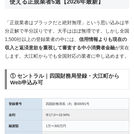
使える正規業者5選【2026年最新】
「正規業者はブラックだと絶対無理」という思い込みは半
分正解で半分誤りです。大手はほぼ無理です。しかし全国
1,500社以上の登録業者の中には、
信用情報よりも現在の
収入と返済意欲を重視して審査する中小消費者金融
が実在
します。大江町からでも全国対応の業者に申し込めます。
① セントラル｜四国財務局登録・大江町から
Web申込み可
登録番号
四国財務局長（8）第00091号
金利
年17.0〜19.94%
融資額
1万〜300万円