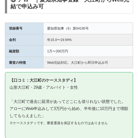
結で申込み可
登録番号
愛知県知事（6）第04195号
金利
年15.0〜19.94%
融資額
1万〜200万円
審査の特徴
Web完結対応。大江町から即日申込み可
【口コミ：大江町のケーススタディ】
山形大江町・29歳・アルバイト・女性
「大江町で過去に延滞があってどこにも借りれない状態でした。
アローにWeb申込みして3万円から始め、半年後に10万円まで増額
してもらえました」
※ケーススタディです。審査通過を保証するものではありません