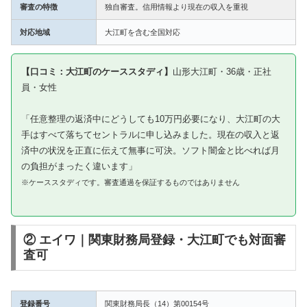
審査の特徴
独自審査。信用情報より現在の収入を重視
対応地域
大江町を含む全国対応
【口コミ：大江町のケーススタディ】
山形大江町・36歳・正社
員・女性
「任意整理の返済中にどうしても10万円必要になり、大江町の大
手はすべて落ちてセントラルに申し込みました。現在の収入と返
済中の状況を正直に伝えて無事に可決。ソフト闇金と比べれば月
の負担がまったく違います」
※ケーススタディです。審査通過を保証するものではありません
② エイワ｜関東財務局登録・大江町でも対面審
査可
登録番号
関東財務局長（14）第00154号