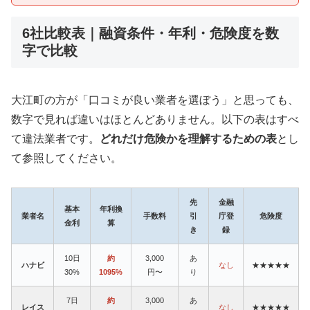
6社比較表｜融資条件・年利・危険度を数
字で比較
大江町の方が「口コミが良い業者を選ぼう」と思っても、
数字で見れば違いはほとんどありません。以下の表はすべ
て違法業者です。
どれだけ危険かを理解するための表
とし
て参照してください。
先
金融
基本
年利換
業者名
手数料
引
庁登
危険度
金利
算
き
録
10日
約
3,000
あ
ハナビ
なし
★★★★★
30%
1095%
円〜
り
7日
約
3,000
あ
レイス
なし
★★★★★