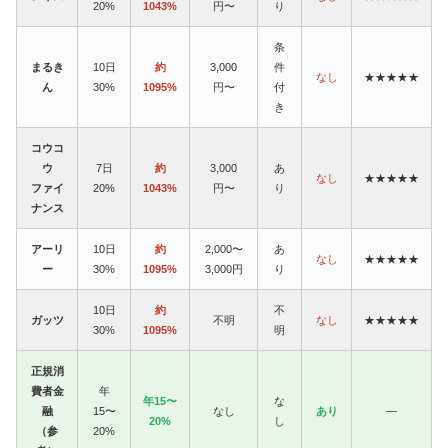
20%
1043%
円〜
り
条
まるき
10日
約
3,000
件
なし
★★★★★
ん
30%
1095%
円〜
付
き
コウコ
ウ
7日
約
3,000
あ
なし
★★★★★
ファイ
20%
1043%
円〜
り
ナンス
アーリ
10日
約
2,000〜
あ
なし
★★★★★
ー
30%
1095%
3,000円
り
10日
約
不
ガッツ
不明
なし
★★★★★
30%
1095%
明
正規消
費者金
年
年15〜
な
融
15〜
なし
あり
—
20%
し
（参
20%