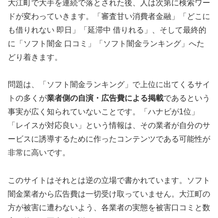
大江町で大手を連続で落とされた後、人は次第に検索ワー
ドが変わっていきます。「審査甘い消費者金融」「どこに
も借りれない 即日」「延滞中 借りれる」、そして最終的
に「ソフト闇金 口コミ」「ソフト闇金ランキング」へた
どり着きます。
問題は、「ソフト闇金ランキング」で上位に出てくるサイ
トの多くが
業者側の自演・広告費による掲載
であるという
事実が広く知られていないことです。「ハナビが1位」
「レイスが対応良い」という情報は、その業者が自分のサ
ービスに誘導するために作ったコンテンツである可能性が
非常に高いです。
このサイトはそれとは逆の立場で書かれています。ソフト
闇金業者から広告費は一切受け取っていません。大江町の
方が被害に遭わないよう、各業者の実態を被害口コミと数