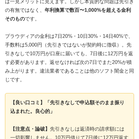
は一見メリットに見えます。しかし本質的な問題は先引き
の有無ではなく、
年利換算で数百〜1,000%を超える金利
そのもの
です。
プラウディアの金利は7日20%・10日30%・14日40%で、
手数料は5,000円（先引きではないが契約時に徴収）。先
引きなしで10万円が口座に届いても、7日後に12万円を返
す必要があります。返せなければ次の7日でまた20%が積
み上がります。違法業者であることは他のソフト闇金と同
じです。
【良い口コミ】「先引きなしで申込額そのまま振り
込まれた。良心的」
【注意点・論破】
先引きなしは返済時の請求額には
一切影響しません。10万円借りて7日後に12万円返す