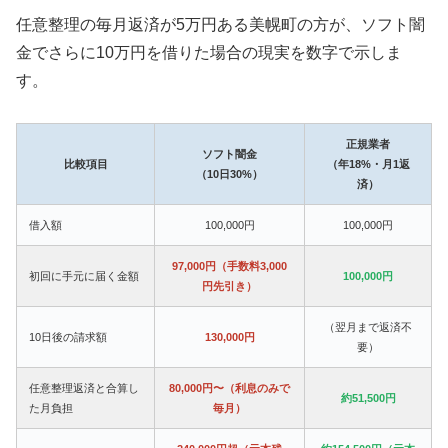
任意整理の毎月返済が5万円ある美幌町の方が、ソフト闇
金でさらに10万円を借りた場合の現実を数字で示しま
す。
正規業者
ソフト闇金
比較項目
（年18%・月1返
（10日30%）
済）
借入額
100,000円
100,000円
97,000円（手数料3,000
初回に手元に届く金額
100,000円
円先引き）
（翌月まで返済不
10日後の請求額
130,000円
要）
任意整理返済と合算し
80,000円〜（利息のみで
約51,500円
た月負担
毎月）