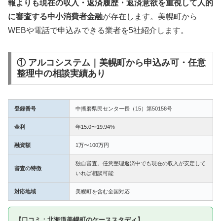
報よりも現在の収入・返済履歴・返済意欲を重視して人的
に審査する中小消費者金融
が存在します。美幌町から
WEBや電話で申込みできる業者を5社紹介します。
① アルコシステム｜美幌町から申込み可・任意
整理中の相談実績あり
登録番号
中播磨県民センター長（15）第50158号
金利
年15.0〜19.94%
融資額
1万〜100万円
独自審査。任意整理返済中でも現在の収入が安定して
審査の特徴
いれば相談可能
対応地域
美幌町を含む全国対応
【口コミ：北海道美幌町のケーススタディ】