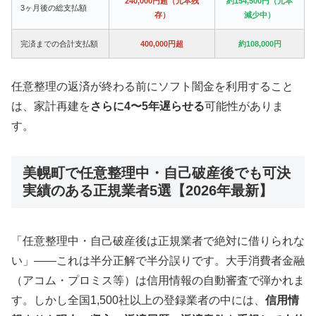
240,000円超（元本残
約154,500円（元本
3ヶ月後の総支払額
存）
減少中）
完済までの合計支払額
400,000円超
約108,000円
任意整理の返済が終わる前にソフト闇金を利用すること
は、家計再建を
さらに4〜5年遅らせる
可能性がありま
す。
美幌町で任意整理中・自己破産後でも可決
実績のある正規業者5選【2026年最新】
「任意整理中・自己破産後は正規業者で絶対に借りられな
い」——これは半分正解で半分誤りです。大手消費者金融
（アコム・プロミス等）は信用情報の自動審査で弾かれま
す。しかし全国1,500社以上の登録業者の中には、
信用情