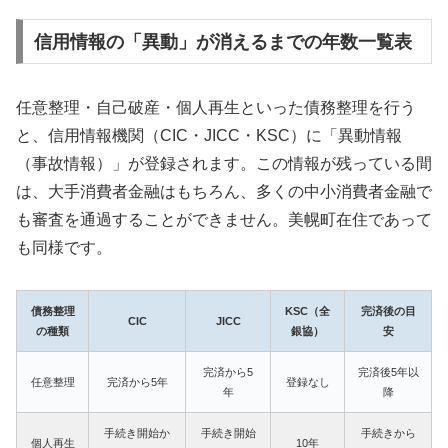
信用情報の「異動」が消えるまでの年数一覧表
任意整理・自己破産・個人再生といった債務整理を行う
と、信用情報機関（CIC・JICC・KSC）に「異動情報
（事故情報）」が登録されます。この情報が残っている間
は、大手消費者金融はもちろん、多くの中小消費者金融で
も審査を通過することができません。美幌町在住であって
も同様です。
債務整理
KSC（全
完済後の目
CIC
JICC
の種類
銀協）
安
完済から5
完済後5年以
任意整理
完済から5年
登録なし
年
降
手続き開始か
手続き開始
手続きから
個人再生
10年