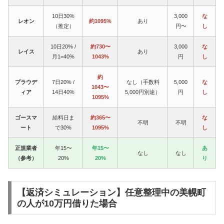
10日30%
3,000
な
レオン
約1095%
あり
（推定）
円〜
し
10日20% /
約730〜
3,000
な
レイス
あり
月1=40%
1043%
円
し
約
プラウデ
7日20% /
なし（手数料
5,000
な
1043〜
ィア
14日40%
5,000円別途）
円
し
1095%
ゴースマ
給料日ま
約365〜
な
不明
不明
ート
で30%
1095%
し
正規業者
年15〜
年15〜
あ
なし
なし
（参考）
20%
20%
り
【返済シミュレーション】任意整理中の美幌町
の人が10万円借りた場合