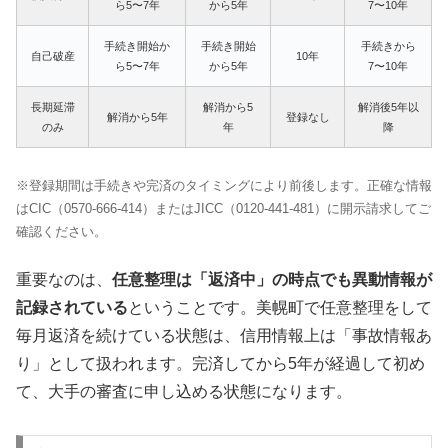
ら5〜7年
から5年
7〜10年
手続き開始か
手続き開始
手続きから
自己破産
10年
ら5〜7年
から5年
7〜10年
長期延滞
解消から5
解消後5年以
解消から5年
登録なし
のみ
年
降
※登録期間は手続きや完済のタイミングにより前後します。正確な情報
はCIC（0570-666-414）またはJICC（0120-441-481）に開示請求してご
確認ください。
重要なのは、
任意整理は「返済中」の時点でも異動情報が
記録されている
ということです。美幌町で任意整理をして
毎月返済を続けている状態は、信用情報上は「事故情報あ
り」として扱われます。完済してから5年が経過して初め
て、大手の審査に申し込める状態になります。