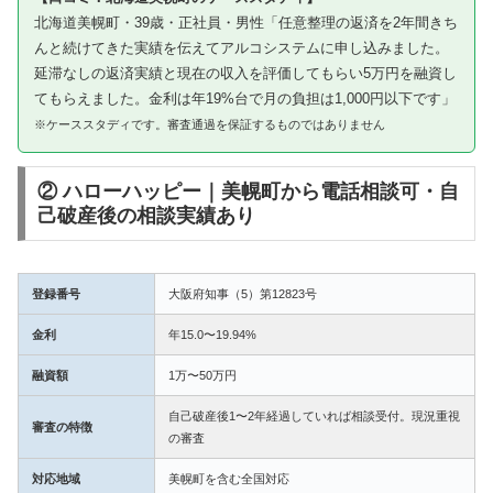
北海道美幌町・39歳・正社員・男性「任意整理の返済を2年間きち
んと続けてきた実績を伝えてアルコシステムに申し込みました。
延滞なしの返済実績と現在の収入を評価してもらい5万円を融資し
てもらえました。金利は年19%台で月の負担は1,000円以下です」
※ケーススタディです。審査通過を保証するものではありません
② ハローハッピー｜美幌町から電話相談可・自
己破産後の相談実績あり
登録番号
大阪府知事（5）第12823号
金利
年15.0〜19.94%
融資額
1万〜50万円
自己破産後1〜2年経過していれば相談受付。現況重視
審査の特徴
の審査
対応地域
美幌町を含む全国対応