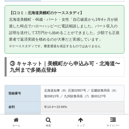
【口コミ：北海道美幌町のケーススタディ】
北海道美幌町・46歳・パート・女性「自己破産から1年4ヶ月が経
過した時点でハローハッピーに電話相談しました。パート収入の
証明を送付して3万円から始めることができました。少額でも正規
業者で返済実績を積めるのが大事だと実感しています」
※ケーススタディです。審査通過を保証するものではありません
③ キャネット｜美幌町から申込み可・北海道〜
九州まで多拠点登録
北海道知事（8）石第02857号 ／ 近畿財務局長（6）
登録番号
第00813号 ／ 九州財務局長（7）第00127号
金利
年14.4〜19.94%
融資額
1万〜50万円
ホーム
検索
トップ
サイドバー
3拠点登録の信頼性。美幌町からWEB完結で申込み可