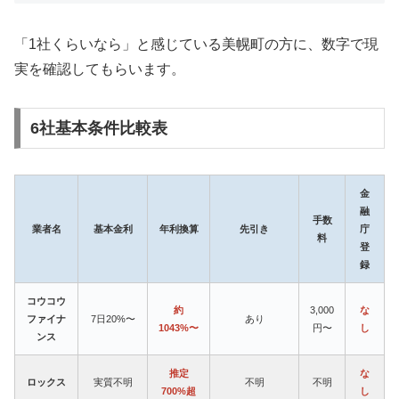
「1社くらいなら」と感じている美幌町の方に、数字で現
実を確認してもらいます。
6社基本条件比較表
金
融
手数
業者名
基本金利
年利換算
先引き
庁
料
登
録
コウコウ
約
3,000
な
ファイナ
7日20%〜
あり
1043%〜
円〜
し
ンス
推定
な
ロックス
実質不明
不明
不明
700%超
し