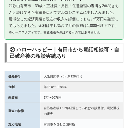
和歌山有田市・39歳・正社員・男性「任意整理の返済を2年間きち
んと続けてきた実績を伝えてアルコシステムに申し込みました。
延滞なしの返済実績と現在の収入を評価してもらい5万円を融資し
てもらえました。金利は年19%台で月の負担は1,000円以下です」
※ケーススタディです。審査通過を保証するものではありません
② ハローハッピー｜有田市から電話相談可・自
己破産後の相談実績あり
登録番号
大阪府知事（5）第12823号
金利
年15.0〜19.94%
融資額
1万〜50万円
自己破産後1〜2年経過していれば相談受付。現況重視
審査の特徴
の審査
対応地域
有田市を含む全国対応