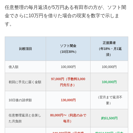
任意整理の毎月返済が5万円ある有田市の方が、ソフト闇
金でさらに10万円を借りた場合の現実を数字で示しま
す。
正規業者
ソフト闇金
比較項目
（年18%・月1返
（10日30%）
済）
借入額
100,000円
100,000円
97,000円（手数料3,000
初回に手元に届く金額
100,000円
円先引き）
（翌月まで返済不
10日後の請求額
130,000円
要）
任意整理返済と合算し
80,000円〜（利息のみで
約51,500円
た月負担
毎月）