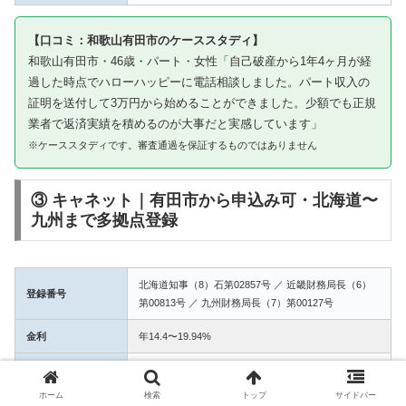
【口コミ：和歌山有田市のケーススタディ】
和歌山有田市・46歳・パート・女性「自己破産から1年4ヶ月が経
過した時点でハローハッピーに電話相談しました。パート収入の
証明を送付して3万円から始めることができました。少額でも正規
業者で返済実績を積めるのが大事だと実感しています」
※ケーススタディです。審査通過を保証するものではありません
③ キャネット｜有田市から申込み可・北海道〜
九州まで多拠点登録
北海道知事（8）石第02857号 ／ 近畿財務局長（6）
登録番号
第00813号 ／ 九州財務局長（7）第00127号
金利
年14.4〜19.94%
融資額
1万〜50万円
ホーム
検索
トップ
サイドバー
3拠点登録の信頼性。有田市からWEB完結で申込み可