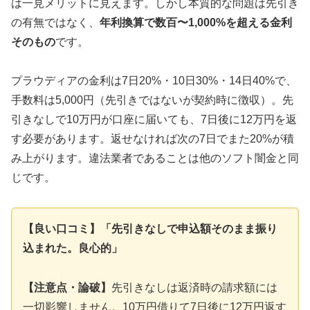
は一見メリットに見えます。しかし本質的な問題は先引き
の有無ではなく、
年利換算で数百〜1,000%を超える金利
そのもの
です。
プラウディアの金利は7日20%・10日30%・14日40%で、
手数料は5,000円（先引きではないが契約時に徴収）。先
引きなしで10万円が口座に届いても、7日後に12万円を返
す必要があります。返せなければ次の7日でまた20%が積
み上がります。違法業者であることは他のソフト闇金と同
じです。
【良い口コミ】「先引きなしで申込額そのまま振り
込まれた。良心的」
【注意点・論破】
先引きなしは返済時の請求額には
一切影響しません。10万円借りて7日後に12万円返す