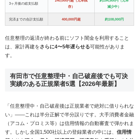
240,000円超（元本残
約154,500円（元本
3ヶ月後の総支払額
存）
減少中）
完済までの合計支払額
400,000円超
約108,000円
任意整理の返済が終わる前にソフト闇金を利用すること
は、家計再建を
さらに4〜5年遅らせる
可能性がありま
す。
有田市で任意整理中・自己破産後でも可決
実績のある正規業者5選【2026年最新】
「任意整理中・自己破産後は正規業者で絶対に借りられな
い」——これは半分正解で半分誤りです。大手消費者金融
（アコム・プロミス等）は信用情報の自動審査で弾かれま
す。しかし全国1,500社以上の登録業者の中には、
信用情