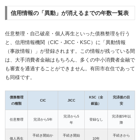
信用情報の「異動」が消えるまでの年数一覧表
任意整理・自己破産・個人再生といった債務整理を行う
と、信用情報機関（CIC・JICC・KSC）に「異動情報
（事故情報）」が登録されます。この情報が残っている間
は、大手消費者金融はもちろん、多くの中小消費者金融で
も審査を通過することができません。有田市在住であって
も同様です。
債務整理
KSC（全
完済後の目
CIC
JICC
の種類
銀協）
安
完済から5
完済後5年以
任意整理
完済から5年
登録なし
年
降
手続き開始か
手続き開始
手続きから
個人再生
10年