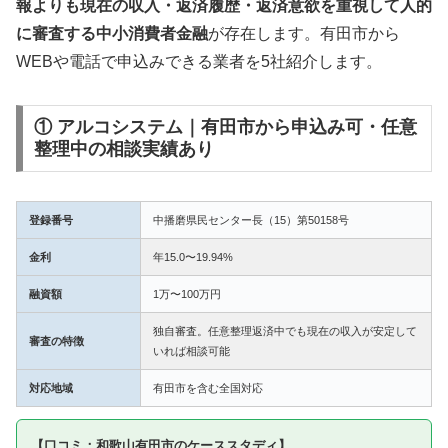
報よりも現在の収入・返済履歴・返済意欲を重視して人的
に審査する中小消費者金融
が存在します。有田市から
WEBや電話で申込みできる業者を5社紹介します。
① アルコシステム｜有田市から申込み可・任意
整理中の相談実績あり
登録番号
中播磨県民センター長（15）第50158号
金利
年15.0〜19.94%
融資額
1万〜100万円
独自審査。任意整理返済中でも現在の収入が安定して
審査の特徴
いれば相談可能
対応地域
有田市を含む全国対応
【口コミ：和歌山有田市のケーススタディ】