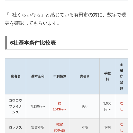
「1社くらいなら」と感じている有田市の方に、数字で現
実を確認してもらいます。
6社基本条件比較表
金
融
手数
業者名
基本金利
年利換算
先引き
庁
料
登
録
コウコウ
約
3,000
な
ファイナ
7日20%〜
あり
1043%〜
円〜
し
ンス
推定
な
ロックス
実質不明
不明
不明
700%超
し