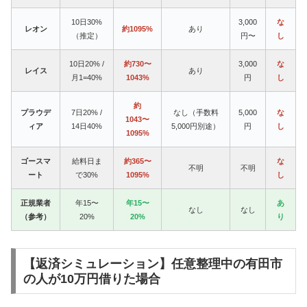
10日30%
3,000
な
レオン
約1095%
あり
（推定）
円〜
し
10日20% /
約730〜
3,000
な
レイス
あり
月1=40%
1043%
円
し
約
プラウデ
7日20% /
なし（手数料
5,000
な
1043〜
ィア
14日40%
5,000円別途）
円
し
1095%
ゴースマ
給料日ま
約365〜
な
不明
不明
ート
で30%
1095%
し
正規業者
年15〜
年15〜
あ
なし
なし
（参考）
20%
20%
り
【返済シミュレーション】任意整理中の有田市
の人が10万円借りた場合