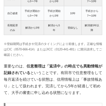
ら5〜7年
から5年
7〜10年
手続き開始か
手続き開始
手続きから
自己破産
10年
ら5〜7年
から5年
7〜10年
長期延滞
解消から5
解消後5年以
解消から5年
登録なし
のみ
年
降
※登録期間は手続きや完済のタイミングにより前後します。正確な情報
はCIC（0570-666-414）またはJICC（0120-441-481）に開示請求してご
確認ください。
重要なのは、
任意整理は「返済中」の時点でも異動情報が
記録されている
ということです。有田市で任意整理をして
毎月返済を続けている状態は、信用情報上は「事故情報あ
り」として扱われます。完済してから5年が経過して初め
て、大手の審査に申し込める状態になります。