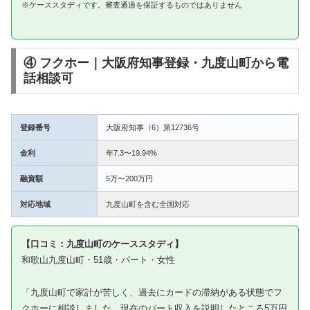
※ケーススタディです。審査通過を保証するものではありません
④ フクホー｜大阪府知事登録・九度山町から電
話相談可
登録番号
大阪府知事（6）第12736号
金利
年7.3〜19.94%
融資額
5万〜200万円
対応地域
九度山町を含む全国対応
【口コミ：九度山町のケーススタディ】
和歌山九度山町・51歳・パート・女性
「九度山町で家計が苦しく、過去にカードの滞納がある状態でフ
クホーに相談しました。現在のパート収入を説明したところ5万円