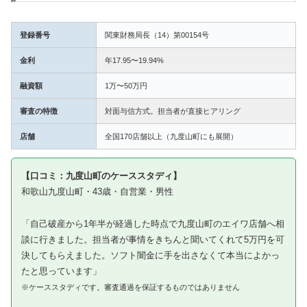
登録番号
関東財務局長（14）第00154号
金利
年17.95〜19.94%
融資額
1万〜50万円
審査の特徴
対面与信方式。担当者が直接ヒアリング
店舗
全国170店舗以上（九度山町にも展開）
【口コミ：九度山町のケーススタディ】
和歌山九度山町・43歳・自営業・男性
「自己破産から1年半が経過した時点で九度山町のエイワ店舗へ相
談に行きました。担当者が事情をきちんと聞いてくれて5万円を可
決してもらえました。ソフト闇金に手を出さなくて本当によかっ
たと思っています」
※ケーススタディです。審査通過を保証するものではありません