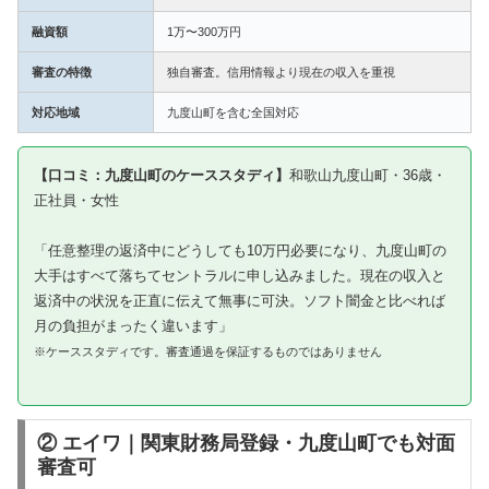
融資額
1万〜300万円
審査の特徴
独自審査。信用情報より現在の収入を重視
対応地域
九度山町を含む全国対応
【口コミ：九度山町のケーススタディ】
和歌山九度山町・36歳・
正社員・女性
「任意整理の返済中にどうしても10万円必要になり、九度山町の
大手はすべて落ちてセントラルに申し込みました。現在の収入と
返済中の状況を正直に伝えて無事に可決。ソフト闇金と比べれば
月の負担がまったく違います」
※ケーススタディです。審査通過を保証するものではありません
② エイワ｜関東財務局登録・九度山町でも対面
審査可