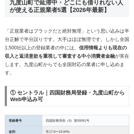
九度山町で延滞中・どこにも借りれない人
が使える正規業者5選【2026年最新】
「正規業者はブラックだと絶対無理」という思い込みは半
分正解で半分誤りです。大手はほぼ無理です。しかし全国
1,500社以上の登録業者の中には、
信用情報よりも現在の
収入と返済意欲を重視して審査する中小消費者金融
が実在
します。九度山町からでも全国対応の業者に申し込めま
す。
① セントラル｜四国財務局登録・九度山町から
Web申込み可
登録番号
四国財務局長（8）第00091号
金利
年17.0〜19.94%