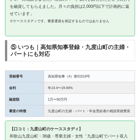
を融資してもらえました。月々の負担は2,000円以下で計画的に返
せています」
※ケーススタディです。審査通過を保証するものではありません
⑤ いつも｜高知県知事登録・九度山町の主婦・
パートにも対応
登録番号
高知県知事（4）第01519号
金利
年14.4〜19.94%
融資額
1万〜50万円
審査の特徴
九度山町の主婦・パート・年金受給者の相談実績豊富
【口コミ：九度山町のケーススタディ】
和歌山九度山町・38歳・専業主婦・女性「九度山町でパート収入