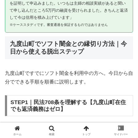
を証明して申込みました。いつもは主婦の相談実績があると聞い
て申し込んだところ5万円の融資を受けられました。きちんと返済
して今は信用を積み上げています」
※ケーススタディです。審査通過を保証するものではありません
九度山町でソフト闇金との縁切り方法｜今
日から使える脱出ステップ
九度山町ですでにソフト闇金を利用中の方へ。今日から自
分でできる手順を順番に説明します。
STEP1｜民法708条を理解する【九度山町在住
でも返済義務はゼロ】
ソフト闇金を含む闇金との金銭消費貸借契約は、公序良俗
ホーム
検索
トップ
サイドバー
違反（民法第90条）および不法原因給付（民法第708条）