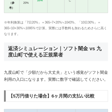
20%
し
（参
20%
考）
※年利換算は「7日20%」＝365÷7×20%≒1043%、「10日30%」＝
365÷10×30%≒1095%で計算。実際には手数料も加わるためさらに高く
なります。
返済シミュレーション｜ソフト闇金 vs 九
度山町で使える正規業者
九度山町で「少額だから大丈夫」という感覚がソフト闇金
利用の入口になります。実際に数字で確認してください。
【5万円借りた場合】6ヶ月間の支払い比較