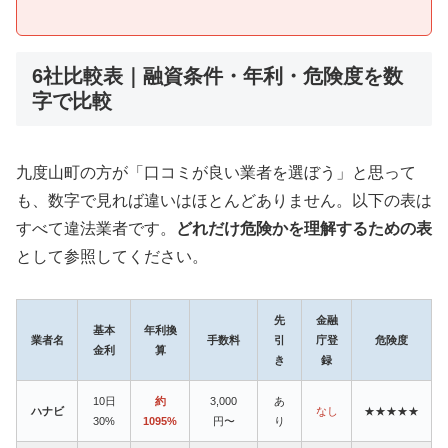
6社比較表｜融資条件・年利・危険度を数
字で比較
九度山町の方が「口コミが良い業者を選ぼう」と思って
も、数字で見れば違いはほとんどありません。以下の表は
すべて違法業者です。
どれだけ危険かを理解するための表
として参照してください。
先
金融
基本
年利換
業者名
手数料
引
庁登
危険度
金利
算
き
録
10日
約
3,000
あ
ハナビ
なし
★★★★★
30%
1095%
円〜
り