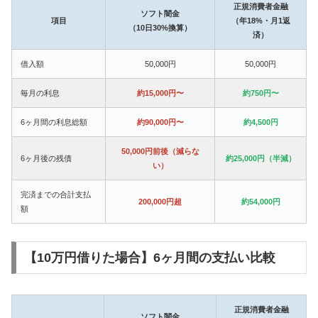
正規消費者金融
ソフト闇金
項目
（年18%・月1返
（10日30%換算）
済）
借入額
50,000円
50,000円
毎月の利息
約15,000円〜
約750円〜
6ヶ月間の利息総額
約90,000円〜
約4,500円
50,000円前後（減らな
6ヶ月後の残債
約25,000円（半減）
い）
完済までの合計支払
200,000円超
約54,000円
額
【10万円借りた場合】6ヶ月間の支払い比較
正規消費者金融
ソフト闇金