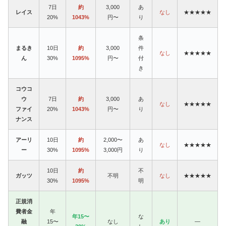
7日
約
3,000
あ
レイス
なし
★★★★★
20%
1043%
円〜
り
条
まるき
10日
約
3,000
件
なし
★★★★★
ん
30%
1095%
円〜
付
き
コウコ
ウ
7日
約
3,000
あ
なし
★★★★★
ファイ
20%
1043%
円〜
り
ナンス
アーリ
10日
約
2,000〜
あ
なし
★★★★★
ー
30%
1095%
3,000円
り
10日
約
不
ガッツ
不明
なし
★★★★★
30%
1095%
明
正規消
費者金
年
年15〜
な
融
15〜
なし
あり
—