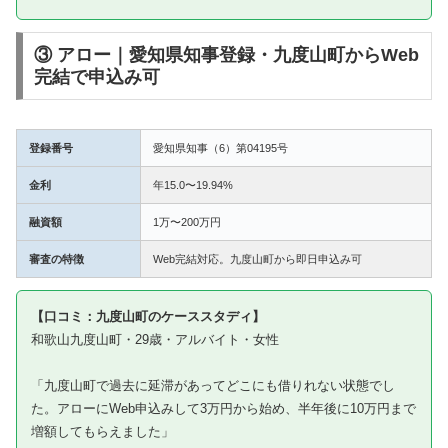
③ アロー｜愛知県知事登録・九度山町からWeb
完結で申込み可
登録番号
愛知県知事（6）第04195号
金利
年15.0〜19.94%
融資額
1万〜200万円
審査の特徴
Web完結対応。九度山町から即日申込み可
【口コミ：九度山町のケーススタディ】
和歌山九度山町・29歳・アルバイト・女性
「九度山町で過去に延滞があってどこにも借りれない状態でし
た。アローにWeb申込みして3万円から始め、半年後に10万円まで
増額してもらえました」