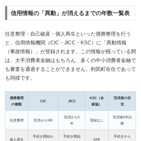
信用情報の「異動」が消えるまでの年数一覧表
任意整理・自己破産・個人再生といった債務整理を行う
と、信用情報機関（CIC・JICC・KSC）に「異動情報
（事故情報）」が登録されます。この情報が残っている間
は、大手消費者金融はもちろん、多くの中小消費者金融で
も審査を通過することができません。利尻町在住であって
も同様です。
債務整理
KSC（全
完済後の目
CIC
JICC
の種類
銀協）
安
完済から5
完済後5年以
任意整理
完済から5年
登録なし
年
降
手続き開始か
手続き開始
手続きから
個人再生
10年