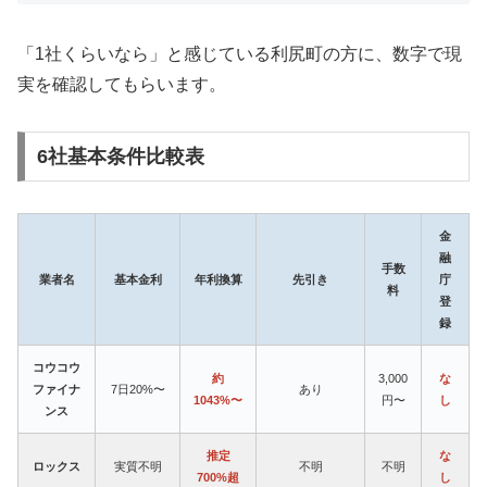
「1社くらいなら」と感じている利尻町の方に、数字で現
実を確認してもらいます。
6社基本条件比較表
金
融
手数
業者名
基本金利
年利換算
先引き
庁
料
登
録
コウコウ
約
3,000
な
ファイナ
7日20%〜
あり
1043%〜
円〜
し
ンス
推定
な
ロックス
実質不明
不明
不明
700%超
し