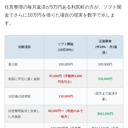
任意整理の毎月返済が5万円ある利尻町の方が、ソフト闇
金でさらに10万円を借りた場合の現実を数字で示しま
す。
正規業者
ソフト闇金
比較項目
（年18%・月1返
（10日30%）
済）
借入額
100,000円
100,000円
97,000円（手数料3,000
初回に手元に届く金額
100,000円
円先引き）
（翌月まで返済不
10日後の請求額
130,000円
要）
任意整理返済と合算し
80,000円〜（利息のみで
約51,500円
た月負担
毎月）