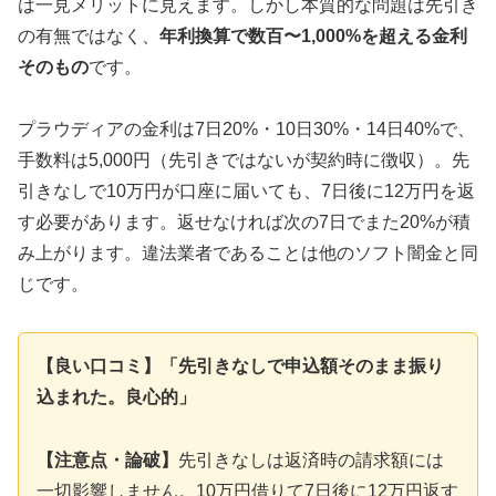
は一見メリットに見えます。しかし本質的な問題は先引き
の有無ではなく、
年利換算で数百〜1,000%を超える金利
そのもの
です。
プラウディアの金利は7日20%・10日30%・14日40%で、
手数料は5,000円（先引きではないが契約時に徴収）。先
引きなしで10万円が口座に届いても、7日後に12万円を返
す必要があります。返せなければ次の7日でまた20%が積
み上がります。違法業者であることは他のソフト闇金と同
じです。
【良い口コミ】「先引きなしで申込額そのまま振り
込まれた。良心的」
【注意点・論破】
先引きなしは返済時の請求額には
一切影響しません。10万円借りて7日後に12万円返す