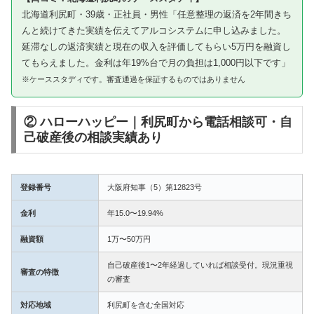
北海道利尻町・39歳・正社員・男性「任意整理の返済を2年間きち
んと続けてきた実績を伝えてアルコシステムに申し込みました。
延滞なしの返済実績と現在の収入を評価してもらい5万円を融資し
てもらえました。金利は年19%台で月の負担は1,000円以下です」
※ケーススタディです。審査通過を保証するものではありません
② ハローハッピー｜利尻町から電話相談可・自
己破産後の相談実績あり
登録番号
大阪府知事（5）第12823号
金利
年15.0〜19.94%
融資額
1万〜50万円
自己破産後1〜2年経過していれば相談受付。現況重視
審査の特徴
の審査
対応地域
利尻町を含む全国対応