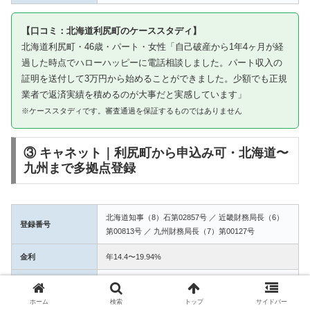
【口コミ：北海道利尻町のケーススタディ】
北海道利尻町・46歳・パート・女性「自己破産から1年4ヶ月が経
過した時点でハローハッピーに電話相談しました。パート収入の
証明を送付して3万円から始めることができました。少額でも正規
業者で返済実績を積めるのが大事だと実感しています」
※ケーススタディです。審査通過を保証するものではありません
③ キャネット｜利尻町から申込み可・北海道〜
九州まで多拠点登録
北海道知事（8）石第02857号 ／ 近畿財務局長（6）
登録番号
第00813号 ／ 九州財務局長（7）第00127号
金利
年14.4〜19.94%
融資額
1万〜50万円
ホーム
検索
トップ
サイドバー
3拠点登録の信頼性。利尻町からWEB完結で申込み可