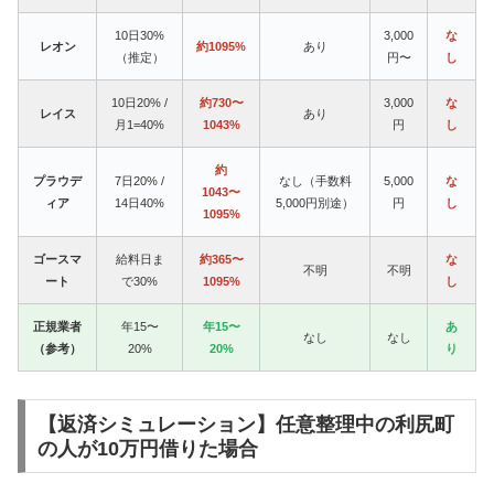
10日30%
3,000
な
レオン
約1095%
あり
（推定）
円〜
し
10日20% /
約730〜
3,000
な
レイス
あり
月1=40%
1043%
円
し
約
プラウデ
7日20% /
なし（手数料
5,000
な
1043〜
ィア
14日40%
5,000円別途）
円
し
1095%
ゴースマ
給料日ま
約365〜
な
不明
不明
ート
で30%
1095%
し
正規業者
年15〜
年15〜
あ
なし
なし
（参考）
20%
20%
り
【返済シミュレーション】任意整理中の利尻町
の人が10万円借りた場合