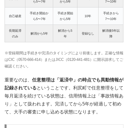
ら5〜7年
から5年
7〜10年
手続き開始か
手続き開始
手続きから
自己破産
10年
ら5〜7年
から5年
7〜10年
長期延滞
解消から5
解消後5年以
解消から5年
登録なし
のみ
年
降
※登録期間は手続きや完済のタイミングにより前後します。正確な情報
はCIC（0570-666-414）またはJICC（0120-441-481）に開示請求してご
確認ください。
重要なのは、
任意整理は「返済中」の時点でも異動情報が
記録されている
ということです。利尻町で任意整理をして
毎月返済を続けている状態は、信用情報上は「事故情報あ
り」として扱われます。完済してから5年が経過して初め
て、大手の審査に申し込める状態になります。