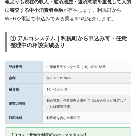
報よりも現在の収入・返済履歴・返済意欲を重視して人的
に審査する中小消費者金融
が存在します。利尻町から
WEBや電話で申込みできる業者を5社紹介します。
① アルコシステム｜利尻町から申込み可・任意
整理中の相談実績あり
登録番号
中播磨県民センター長（15）第50158号
金利
年15.0〜19.94%
融資額
1万〜100万円
独自審査。任意整理返済中でも現在の収入が安定して
審査の特徴
いれば相談可能
対応地域
利尻町を含む全国対応
【口コミ：北海道利尻町のケーススタディ】