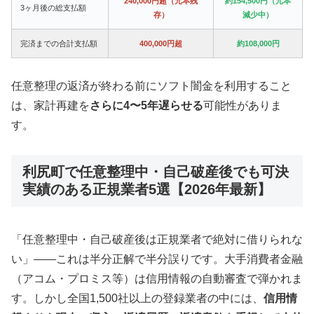
240,000円超（元本残
約154,500円（元本
3ヶ月後の総支払額
存）
減少中）
完済までの合計支払額
400,000円超
約108,000円
任意整理の返済が終わる前にソフト闇金を利用すること
は、家計再建を
さらに4〜5年遅らせる
可能性がありま
す。
利尻町で任意整理中・自己破産後でも可決
実績のある正規業者5選【2026年最新】
「任意整理中・自己破産後は正規業者で絶対に借りられな
い」——これは半分正解で半分誤りです。大手消費者金融
（アコム・プロミス等）は信用情報の自動審査で弾かれま
す。しかし全国1,500社以上の登録業者の中には、
信用情