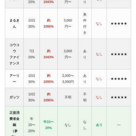
20%
1043%
円〜
り
条
まるき
10日
約
3,000
件
なし
★★★★★
ん
30%
1095%
円〜
付
き
コウコ
ウ
7日
約
3,000
あ
なし
★★★★★
ファイ
20%
1043%
円〜
り
ナンス
アーリ
10日
約
2,000〜
あ
なし
★★★★★
ー
30%
1095%
3,000円
り
10日
約
不
ガッツ
不明
なし
★★★★★
30%
1095%
明
正規消
費者金
年
年15〜
な
融
15〜
なし
あり
—
20%
し
（参
20%