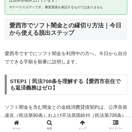
は信用を積み上げています」
※ケーススタディです。審査通過を保証するものではありません
愛西市でソフト闇金との縁切り方法｜今日
から使える脱出ステップ
愛西市ですでにソフト闇金を利用中の方へ。今日から自分
でできる手順を順番に説明します。
STEP1｜民法708条を理解する【愛西市在住で
も返済義務はゼロ】
ソフト闇金を含む闇金との金銭消費貸借契約は、公序良俗
違反（民法第90条）および不法原因給付（民法第708条）
に該当するため、法的には無効です。愛西市在住であって
ホーム
検索
トップ
サイドバー
も同様です。