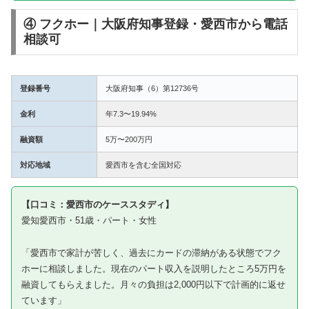
④ フクホー｜大阪府知事登録・愛西市から電話
相談可
登録番号
大阪府知事（6）第12736号
金利
年7.3〜19.94%
融資額
5万〜200万円
対応地域
愛西市を含む全国対応
【口コミ：愛西市のケーススタディ】
愛知愛西市・51歳・パート・女性
「愛西市で家計が苦しく、過去にカードの滞納がある状態でフク
ホーに相談しました。現在のパート収入を説明したところ5万円を
融資してもらえました。月々の負担は2,000円以下で計画的に返せ
ています」