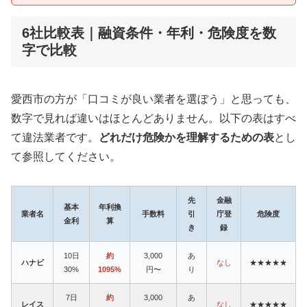
6社比較表｜融資条件・年利・危険度を数
字で比較
愛西市の方が「口コミが良い業者を選ぼう」と思っても、
数字で見れば違いはほとんどありません。以下の表はすべ
て違法業者です。
どれだけ危険かを理解するための表
とし
て参照してください。
先
金融
基本
年利換
業者名
手数料
引
庁登
危険度
金利
算
き
録
10日
約
3,000
あ
ハナビ
なし
★★★★★
30%
1095%
円〜
り
7日
約
3,000
あ
レイス
なし
★★★★★