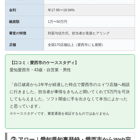
金利
年17.95〜19.94%
融資額
1万〜50万円
審査の特徴
対面与信方式。担当者が直接ヒアリング
店舗
全国170店舗以上（愛西市にも展開）
【口コミ：愛西市のケーススタディ】
愛知愛西市・43歳・自営業・男性
「自己破産から1年半が経過した時点で愛西市のエイワ店舗へ相談
に行きました。担当者が事情をきちんと聞いてくれて5万円を可決
してもらえました。ソフト闇金に手を出さなくて本当によかった
と思っています」
※ケーススタディです。審査通過を保証するものではありません
③ アロー｜愛知県知事登録・愛西市からWeb完