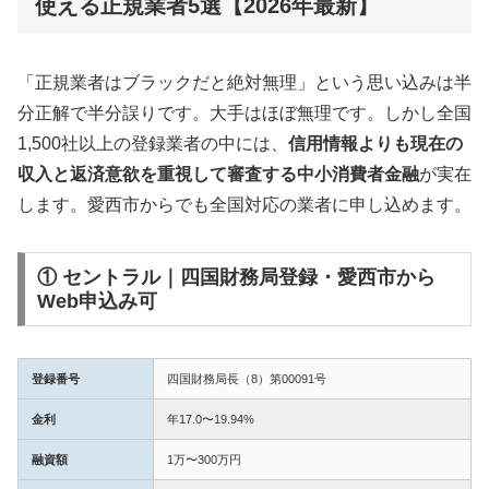
使える正規業者5選【2026年最新】
「正規業者はブラックだと絶対無理」という思い込みは半
分正解で半分誤りです。大手はほぼ無理です。しかし全国
1,500社以上の登録業者の中には、
信用情報よりも現在の
収入と返済意欲を重視して審査する中小消費者金融
が実在
します。愛西市からでも全国対応の業者に申し込めます。
① セントラル｜四国財務局登録・愛西市から
Web申込み可
登録番号
四国財務局長（8）第00091号
金利
年17.0〜19.94%
融資額
1万〜300万円