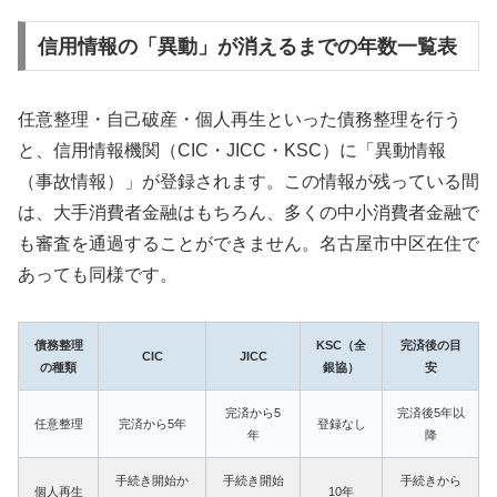
信用情報の「異動」が消えるまでの年数一覧表
任意整理・自己破産・個人再生といった債務整理を行う
と、信用情報機関（CIC・JICC・KSC）に「異動情報
（事故情報）」が登録されます。この情報が残っている間
は、大手消費者金融はもちろん、多くの中小消費者金融で
も審査を通過することができません。名古屋市中区在住で
あっても同様です。
債務整理
KSC（全
完済後の目
CIC
JICC
の種類
銀協）
安
完済から5
完済後5年以
任意整理
完済から5年
登録なし
年
降
手続き開始か
手続き開始
手続きから
個人再生
10年