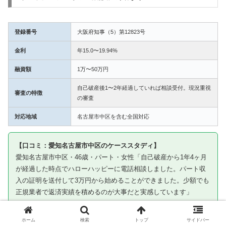
登録番号
大阪府知事（5）第12823号
金利
年15.0〜19.94%
融資額
1万〜50万円
自己破産後1〜2年経過していれば相談受付。現況重視
審査の特徴
の審査
対応地域
名古屋市中区を含む全国対応
【口コミ：愛知名古屋市中区のケーススタディ】
愛知名古屋市中区・46歳・パート・女性「自己破産から1年4ヶ月
が経過した時点でハローハッピーに電話相談しました。パート収
入の証明を送付して3万円から始めることができました。少額でも
正規業者で返済実績を積めるのが大事だと実感しています」
※ケーススタディです。審査通過を保証するものではありません
ホーム
検索
トップ
サイドバー