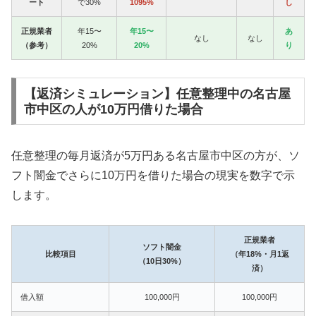
ート
で30%
1095%
し
正規業者
年15〜
年15〜
あ
なし
なし
（参考）
20%
20%
り
【返済シミュレーション】任意整理中の名古屋
市中区の人が10万円借りた場合
任意整理の毎月返済が5万円ある名古屋市中区の方が、ソ
フト闇金でさらに10万円を借りた場合の現実を数字で示
します。
正規業者
ソフト闇金
比較項目
（年18%・月1返
（10日30%）
済）
借入額
100,000円
100,000円