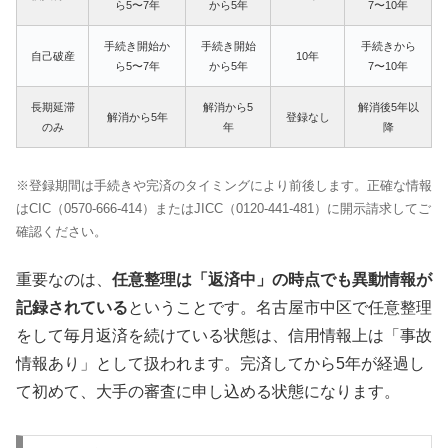
ら5〜7年
から5年
7〜10年
手続き開始か
手続き開始
手続きから
自己破産
10年
ら5〜7年
から5年
7〜10年
長期延滞
解消から5
解消後5年以
解消から5年
登録なし
のみ
年
降
※登録期間は手続きや完済のタイミングにより前後します。正確な情報
はCIC（0570-666-414）またはJICC（0120-441-481）に開示請求してご
確認ください。
重要なのは、
任意整理は「返済中」の時点でも異動情報が
記録されている
ということです。名古屋市中区で任意整理
をして毎月返済を続けている状態は、信用情報上は「事故
情報あり」として扱われます。完済してから5年が経過し
て初めて、大手の審査に申し込める状態になります。