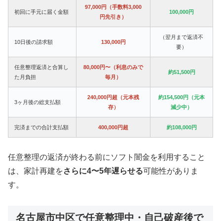
97,000円（手数料3,000
初回に手元に届く金額
100,000円
円先引き）
（翌月まで返済不
10日後の請求額
130,000円
要）
任意整理返済と合算し
80,000円〜（利息のみで
約51,500円
た月負担
毎月）
240,000円超（元本残
約154,500円（元本
3ヶ月後の総支払額
存）
減少中）
完済までの合計支払額
400,000円超
約108,000円
任意整理の返済が終わる前にソフト闇金を利用すること
は、家計再建を
さらに4〜5年遅らせる
可能性がありま
す。
名古屋市中区で任意整理中・自己破産後で