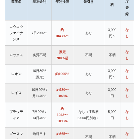
業者名
基本金利
年利換算
先引き
庁
料
登
録
コウコウ
約
3,000
な
ファイナ
7日20%〜
あり
1043%〜
円〜
し
ンス
推定
な
ロックス
実質不明
不明
不明
700%超
し
10日30%
3,000
な
レオン
約1095%
あり
（推定）
円〜
し
10日20% /
約730〜
3,000
な
レイス
あり
月1=40%
1043%
円
し
約
プラウデ
7日20% /
なし（手数料
5,000
な
1043〜
ィア
14日40%
5,000円別途）
円
し
1095%
ゴースマ
給料日ま
約365〜
な
不明
不明