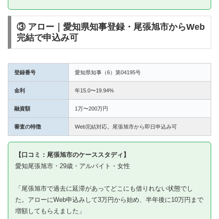
③ アロー｜愛知県知事登録・尾張旭市からWeb
完結で申込み可
登録番号
愛知県知事（6）第04195号
金利
年15.0〜19.94%
融資額
1万〜200万円
審査の特徴
Web完結対応。尾張旭市から即日申込み可
【口コミ：尾張旭市のケーススタディ】
愛知尾張旭市・29歳・アルバイト・女性
「尾張旭市で過去に延滞があってどこにも借りれない状態でし
た。アローにWeb申込みして3万円から始め、半年後に10万円まで
増額してもらえました」