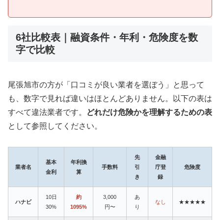
6社比較表｜融資条件・年利・危険度を数
字で比較
尾張旭市の方が「口コミが良い業者を選ぼう」と思って
も、数字で見れば違いはほとんどありません。以下の表は
すべて違法業者です。
どれだけ危険かを理解するための表
として参照してください。
先
金融
基本
年利換
業者名
手数料
引
庁登
危険度
金利
算
き
録
10日
約
3,000
あ
ハナビ
なし
★★★★★
30%
1095%
円〜
り