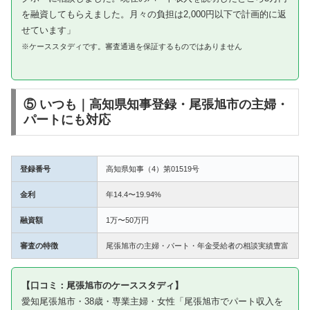
を融資してもらえました。月々の負担は2,000円以下で計画的に返
せています」
※ケーススタディです。審査通過を保証するものではありません
⑤ いつも｜高知県知事登録・尾張旭市の主婦・
パートにも対応
登録番号
高知県知事（4）第01519号
金利
年14.4〜19.94%
融資額
1万〜50万円
審査の特徴
尾張旭市の主婦・パート・年金受給者の相談実績豊富
【口コミ：尾張旭市のケーススタディ】
愛知尾張旭市・38歳・専業主婦・女性「尾張旭市でパート収入を