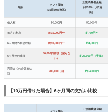
正規消費者金融
ソフト闇金
項目
（年18%・月1返
（10日30%換算）
済）
借入額
50,000円
50,000円
毎月の利息
約15,000円〜
約750円〜
6ヶ月間の利息総額
約90,000円〜
約4,500円
50,000円前後（減らな
6ヶ月後の残債
約25,000円（半減）
い）
完済までの合計支払
200,000円超
約54,000円
額
【10万円借りた場合】6ヶ月間の支払い比較
正規消費者金融
ソフト闇金