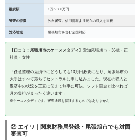
融資額
1万〜300万円
審査の特徴
独自審査。信用情報より現在の収入を重視
対応地域
尾張旭市を含む全国対応
【口コミ：尾張旭市のケーススタディ】
愛知尾張旭市・36歳・正
社員・女性
「任意整理の返済中にどうしても10万円必要になり、尾張旭市の
大手はすべて落ちてセントラルに申し込みました。現在の収入と
返済中の状況を正直に伝えて無事に可決。ソフト闇金と比べれば
月の負担がまったく違います」
※ケーススタディです。審査通過を保証するものではありません
② エイワ｜関東財務局登録・尾張旭市でも対面
審査可