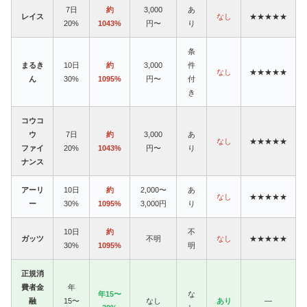
7日
約
3,000
あ
レイス
なし
★★★★★
20%
1043%
円〜
り
条
まるき
10日
約
3,000
件
なし
★★★★★
ん
30%
1095%
円〜
付
き
コウコ
ウ
7日
約
3,000
あ
なし
★★★★★
ファイ
20%
1043%
円〜
り
ナンス
アーリ
10日
約
2,000〜
あ
なし
★★★★★
ー
30%
1095%
3,000円
り
10日
約
不
ガッツ
不明
なし
★★★★★
30%
1095%
明
正規消
費者金
年
年15〜
な
融
15〜
なし
あり
—