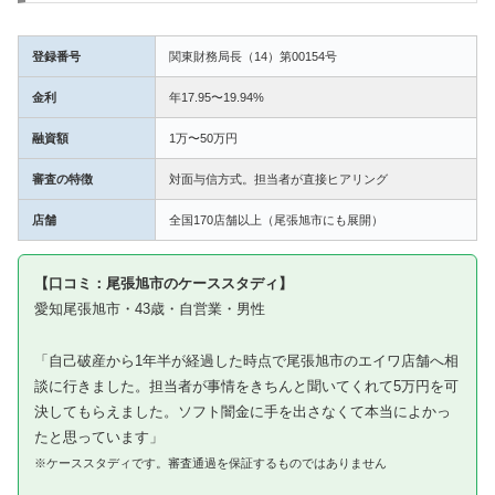
登録番号
関東財務局長（14）第00154号
金利
年17.95〜19.94%
融資額
1万〜50万円
審査の特徴
対面与信方式。担当者が直接ヒアリング
店舗
全国170店舗以上（尾張旭市にも展開）
【口コミ：尾張旭市のケーススタディ】
愛知尾張旭市・43歳・自営業・男性
「自己破産から1年半が経過した時点で尾張旭市のエイワ店舗へ相
談に行きました。担当者が事情をきちんと聞いてくれて5万円を可
決してもらえました。ソフト闇金に手を出さなくて本当によかっ
たと思っています」
※ケーススタディです。審査通過を保証するものではありません