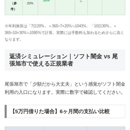
20%
し
（参
20%
考）
※年利換算は「7日20%」＝365÷7×20%≒1043%、「10日30%」＝
365÷10×30%≒1095%で計算。実際には手数料も加わるためさらに高く
なります。
返済シミュレーション｜ソフト闇金 vs 尾
張旭市で使える正規業者
尾張旭市で「少額だから大丈夫」という感覚がソフト闇金
利用の入口になります。実際に数字で確認してください。
【5万円借りた場合】6ヶ月間の支払い比較