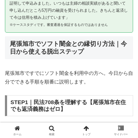
証明して申込みました。いつもは主婦の相談実績があると聞いて
申し込んだところ5万円の融資を受けられました。きちんと返済し
て今は信用を積み上げています」
※ケーススタディです。審査通過を保証するものではありません
尾張旭市でソフト闇金との縁切り方法｜今
日から使える脱出ステップ
尾張旭市ですでにソフト闇金を利用中の方へ。今日から自
分でできる手順を順番に説明します。
STEP1｜民法708条を理解する【尾張旭市在住
でも返済義務はゼロ】
ソフト闇金を含む闇金との金銭消費貸借契約は、公序良俗
ホーム
検索
トップ
サイドバー
違反（民法第90条）および不法原因給付（民法第708条）