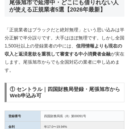
尾張旭市で延滞中・どこにも借りれない人
が使える正規業者5選【2026年最新】
「正規業者はブラックだと絶対無理」という思い込みは半
分正解で半分誤りです。大手はほぼ無理です。しかし全国
1,500社以上の登録業者の中には、
信用情報よりも現在の
収入と返済意欲を重視して審査する中小消費者金融
が実在
します。尾張旭市からでも全国対応の業者に申し込めま
す。
① セントラル｜四国財務局登録・尾張旭市から
Web申込み可
登録番号
四国財務局長（8）第00091号
金利
年17.0〜19.94%