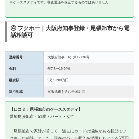
※ケーススタディです。審査通過を保証するものではありません
④ フクホー｜大阪府知事登録・尾張旭市から電
話相談可
登録番号
大阪府知事（6）第12736号
金利
年7.3〜19.94%
融資額
5万〜200万円
対応地域
尾張旭市を含む全国対応
【口コミ：尾張旭市のケーススタディ】
愛知尾張旭市・51歳・パート・女性
「尾張旭市で家計が苦しく、過去にカードの滞納がある状態でフ
クホーに相談しました。現在のパート収入を説明したところ5万円