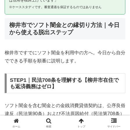
は信用を積み上げています」
※ケーススタディです。審査通過を保証するものではありません
柳井市でソフト闇金との縁切り方法｜今日
から使える脱出ステップ
柳井市ですでにソフト闇金を利用中の方へ。今日から自分
でできる手順を順番に説明します。
STEP1｜民法708条を理解する【柳井市在住で
も返済義務はゼロ】
ソフト闇金を含む闇金との金銭消費貸借契約は、公序良俗
違反（民法第90条）および不法原因給付（民法第708条）
に該当するため、法的には無効です。柳井市在住であって
ホーム
検索
トップ
サイドバー
も同様です。