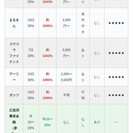
20%
1043%
円〜
り
条
まるき
10日
約
3,000
件
なし
★★★★★
ん
30%
1095%
円〜
付
き
コウコ
ウ
7日
約
3,000
あ
なし
★★★★★
ファイ
20%
1043%
円〜
り
ナンス
アーリ
10日
約
2,000〜
あ
なし
★★★★★
ー
30%
1095%
3,000円
り
10日
約
不
ガッツ
不明
なし
★★★★★
30%
1095%
明
正規消
費者金
年
年15〜
な
融
15〜
なし
あり
—
20%
し
（参
20%