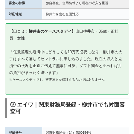
審査の特徴
独自審査。信用情報より現在の収入を重視
対応地域
柳井市を含む全国対応
【口コミ：柳井市のケーススタディ】
山口柳井市・36歳・正社
員・女性
「任意整理の返済中にどうしても10万円必要になり、柳井市の大
手はすべて落ちてセントラルに申し込みました。現在の収入と返
済中の状況を正直に伝えて無事に可決。ソフト闇金と比べれば月
の負担がまったく違います」
※ケーススタディです。審査通過を保証するものではありません
② エイワ｜関東財務局登録・柳井市でも対面審
査可
登録番号
関東財務局長（14）第00154号