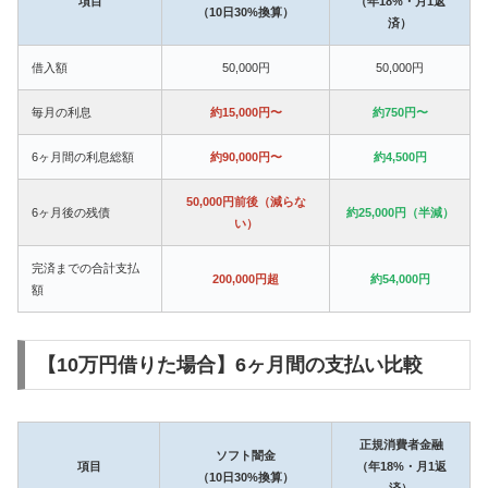
項目
（年18%・月1返
（10日30%換算）
済）
借入額
50,000円
50,000円
毎月の利息
約15,000円〜
約750円〜
6ヶ月間の利息総額
約90,000円〜
約4,500円
50,000円前後（減らな
6ヶ月後の残債
約25,000円（半減）
い）
完済までの合計支払
200,000円超
約54,000円
額
【10万円借りた場合】6ヶ月間の支払い比較
正規消費者金融
ソフト闇金
項目
（年18%・月1返
（10日30%換算）
済）