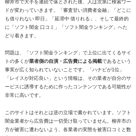
柳井市で大手を連続で落とされた後、人は次第に検索ワー
ドが変わっていきます。「審査甘い消費者金融」「どこに
も借りれない 即日」「延滞中 借りれる」、そして最終的
に「ソフト闇金 口コミ」「ソフト闇金ランキング」へた
どり着きます。
問題は、「ソフト闇金ランキング」で上位に出てくるサイ
トの多くが
業者側の自演・広告費による掲載
であるという
事実が広く知られていないことです。「ハナビが1位」
「レイスが対応良い」という情報は、その業者が自分のサ
ービスに誘導するために作ったコンテンツである可能性が
非常に高いです。
このサイトはそれとは逆の立場で書かれています。ソフト
闇金業者から広告費は一切受け取っていません。柳井市の
方が被害に遭わないよう、各業者の実態を被害口コミと数