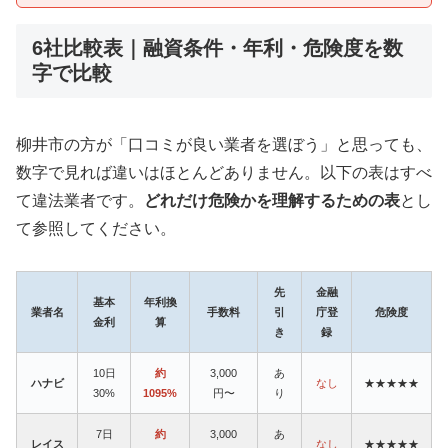
6社比較表｜融資条件・年利・危険度を数
字で比較
柳井市の方が「口コミが良い業者を選ぼう」と思っても、
数字で見れば違いはほとんどありません。以下の表はすべ
て違法業者です。
どれだけ危険かを理解するための表
とし
て参照してください。
先
金融
基本
年利換
業者名
手数料
引
庁登
危険度
金利
算
き
録
10日
約
3,000
あ
ハナビ
なし
★★★★★
30%
1095%
円〜
り
7日
約
3,000
あ
レイス
なし
★★★★★