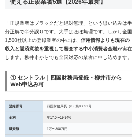
使える正規業者5選【2026年最新】
「正規業者はブラックだと絶対無理」という思い込みは半
分正解で半分誤りです。大手はほぼ無理です。しかし全国
1,500社以上の登録業者の中には、
信用情報よりも現在の
収入と返済意欲を重視して審査する中小消費者金融
が実在
します。柳井市からでも全国対応の業者に申し込めます。
① セントラル｜四国財務局登録・柳井市から
Web申込み可
登録番号
四国財務局長（8）第00091号
金利
年17.0〜19.94%
融資額
1万〜300万円