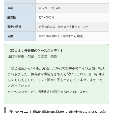
金利
年17.95〜19.94%
融資額
1万〜50万円
審査の特徴
対面与信方式。担当者が直接ヒアリング
店舗
全国170店舗以上（柳井市にも展開）
【口コミ：柳井市のケーススタディ】
山口柳井市・43歳・自営業・男性
「自己破産から1年半が経過した時点で柳井市のエイワ店舗へ相談
に行きました。担当者が事情をきちんと聞いてくれて5万円を可決
してもらえました。ソフト闇金に手を出さなくて本当によかった
と思っています」
※ケーススタディです。審査通過を保証するものではありません
③ アロー｜愛知県知事登録・柳井市からWeb完