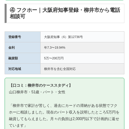
④ フクホー｜大阪府知事登録・柳井市から電話
相談可
登録番号
大阪府知事（6）第12736号
金利
年7.3〜19.94%
融資額
5万〜200万円
対応地域
柳井市を含む全国対応
【口コミ：柳井市のケーススタディ】
山口柳井市・51歳・パート・女性
「柳井市で家計が苦しく、過去にカードの滞納がある状態でフク
ホーに相談しました。現在のパート収入を説明したところ5万円を
融資してもらえました。月々の負担は2,000円以下で計画的に返せ
ています」