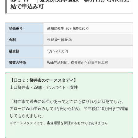
結で申込み可
登録番号
愛知県知事（6）第04195号
金利
年15.0〜19.94%
融資額
1万〜200万円
審査の特徴
Web完結対応。柳井市から即日申込み可
【口コミ：柳井市のケーススタディ】
山口柳井市・29歳・アルバイト・女性
「柳井市で過去に延滞があってどこにも借りれない状態でした。
アローにWeb申込みして3万円から始め、半年後に10万円まで増額
してもらえました」
※ケーススタディです。審査通過を保証するものではありません