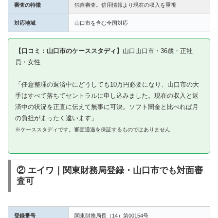
審査の特徴
独自審査。信用情報より現在の収入を重視
対応地域
山口市を含む全国対応
【口コミ：山口市のケーススタディ】
山口山口市・36歳・正社
員・女性
「任意整理の返済中にどうしても10万円必要になり、山口市の大
手はすべて落ちてセントラルに申し込みました。現在の収入と返
済中の状況を正直に伝えて無事に可決。ソフト闇金と比べれば月
の負担がまったく違います」
※ケーススタディです。審査通過を保証するものではありません
② エイワ｜関東財務局登録・山口市でも対面審
査可
登録番号
関東財務局長（14）第00154号