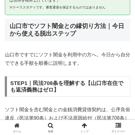
は信用を積み上げています」
※ケーススタディです。審査通過を保証するものではありません
山口市でソフト闇金との縁切り方法｜今日
から使える脱出ステップ
山口市ですでにソフト闇金を利用中の方へ。今日から自分
でできる手順を順番に説明します。
STEP1｜民法708条を理解する【山口市在住で
も返済義務はゼロ】
ソフト闇金を含む闇金との金銭消費貸借契約は、公序良俗
違反（民法第90条）および不法原因給付（民法第708条）
に該当するため、法的には無効です。山口市在住であって
ホーム
検索
トップ
サイドバー
も同様です。