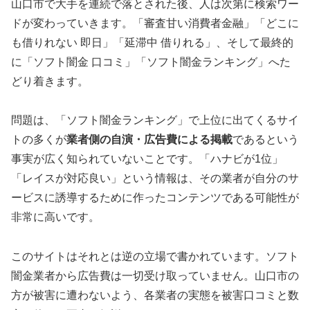
山口市で大手を連続で落とされた後、人は次第に検索ワー
ドが変わっていきます。「審査甘い消費者金融」「どこに
も借りれない 即日」「延滞中 借りれる」、そして最終的
に「ソフト闇金 口コミ」「ソフト闇金ランキング」へた
どり着きます。
問題は、「ソフト闇金ランキング」で上位に出てくるサイ
トの多くが
業者側の自演・広告費による掲載
であるという
事実が広く知られていないことです。「ハナビが1位」
「レイスが対応良い」という情報は、その業者が自分のサ
ービスに誘導するために作ったコンテンツである可能性が
非常に高いです。
このサイトはそれとは逆の立場で書かれています。ソフト
闇金業者から広告費は一切受け取っていません。山口市の
方が被害に遭わないよう、各業者の実態を被害口コミと数