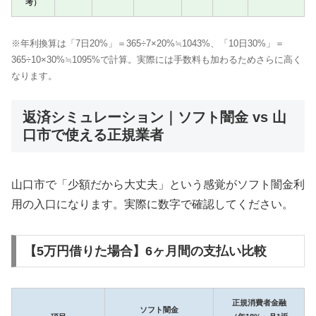
考）
※年利換算は「7日20%」＝365÷7×20%≒1043%、「10日30%」＝
365÷10×30%≒1095%で計算。実際には手数料も加わるためさらに高く
なります。
返済シミュレーション｜ソフト闇金 vs 山
口市で使える正規業者
山口市で「少額だから大丈夫」という感覚がソフト闇金利
用の入口になります。実際に数字で確認してください。
【5万円借りた場合】6ヶ月間の支払い比較
正規消費者金融
ソフト闇金