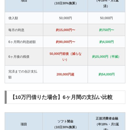
項目
（年18%・月1返
（10日30%換算）
済）
借入額
50,000円
50,000円
毎月の利息
約15,000円〜
約750円〜
6ヶ月間の利息総額
約90,000円〜
約4,500円
50,000円前後（減らな
6ヶ月後の残債
約25,000円（半減）
い）
完済までの合計支払
200,000円超
約54,000円
額
【10万円借りた場合】6ヶ月間の支払い比較
正規消費者金融
ソフト闇金
項目
（年18%・月1返
（10日30%換算）
済）