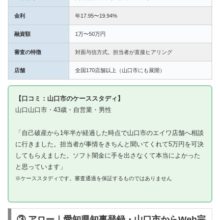
金利
年17.95〜19.94%
融資額
1万〜50万円
審査の特徴
対面与信方式。担当者が直接ヒアリング
店舗
全国170店舗以上（山口市にも展開）
【口コミ：山口市のケーススタディ】
山口山口市・43歳・自営業・男性
「自己破産から1年半が経過した時点で山口市のエイワ店舗へ相談
に行きました。担当者が事情をきちんと聞いてくれて5万円を可決
してもらえました。ソフト闇金に手を出さなくて本当によかった
と思っています」
※ケーススタディです。審査通過を保証するものではありません
③ アロー｜愛知県知事登録・山口市からWeb完