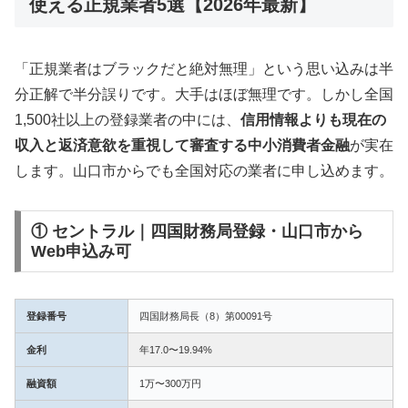
使える正規業者5選【2026年最新】
「正規業者はブラックだと絶対無理」という思い込みは半
分正解で半分誤りです。大手はほぼ無理です。しかし全国
1,500社以上の登録業者の中には、
信用情報よりも現在の
収入と返済意欲を重視して審査する中小消費者金融
が実在
します。山口市からでも全国対応の業者に申し込めます。
① セントラル｜四国財務局登録・山口市から
Web申込み可
登録番号
四国財務局長（8）第00091号
金利
年17.0〜19.94%
融資額
1万〜300万円