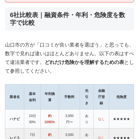
6社比較表｜融資条件・年利・危険度を数
字で比較
山口市の方が「口コミが良い業者を選ぼう」と思っても、
数字で見れば違いはほとんどありません。以下の表はすべ
て違法業者です。
どれだけ危険かを理解するための表
とし
て参照してください。
先
金融
基本
年利換
業者名
手数料
引
庁登
危険度
金利
算
き
録
10日
約
3,000
あ
ハナビ
なし
★★★★★
30%
1095%
円〜
り
7日
約
3,000
あ
レイス
なし
★★★★★