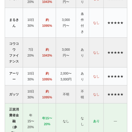
20%
1043%
円〜
り
条
まるき
10日
約
3,000
件
なし
★★★★★
ん
30%
1095%
円〜
付
き
コウコ
ウ
7日
約
3,000
あ
なし
★★★★★
ファイ
20%
1043%
円〜
り
ナンス
アーリ
10日
約
2,000〜
あ
なし
★★★★★
ー
30%
1095%
3,000円
り
10日
約
不
ガッツ
不明
なし
★★★★★
30%
1095%
明
正規消
費者金
年
年15〜
な
融
15〜
なし
あり
—
20%
し
（参
20%