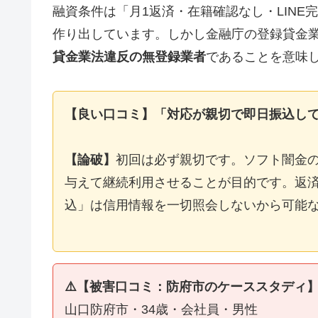
融資条件は「月1返済・在籍確認なし・LIN
作り出しています。しかし金融庁の登録貸金
貸金業法違反の無登録業者
であることを意味
【良い口コミ】「対応が親切で即日振込し
【論破】
初回は必ず親切です。ソフト闇金
与えて継続利用させることが目的です。返済
込」は信用情報を一切照会しないから可能
⚠️【被害口コミ：防府市のケーススタディ
山口防府市・34歳・会社員・男性