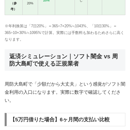
20%
し
（参
20%
考）
※年利換算は「7日20%」＝365÷7×20%≒1043%、「10日30%」＝
365÷10×30%≒1095%で計算。実際には手数料も加わるためさらに高く
なります。
返済シミュレーション｜ソフト闇金 vs 周
防大島町で使える正規業者
周防大島町で「少額だから大丈夫」という感覚がソフト闇
金利用の入口になります。実際に数字で確認してくださ
い。
【5万円借りた場合】6ヶ月間の支払い比較