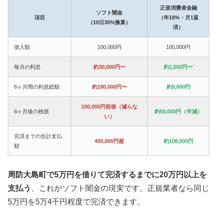
正規消費者金融
ソフト闇金
項目
（年18%・月1返
（10日30%換算）
済）
借入額
100,000円
100,000円
毎月の利息
約30,000円〜
約1,500円〜
6ヶ月間の利息総額
約180,000円〜
約9,000円
100,000円前後（減らな
6ヶ月後の残債
約50,000円（半減）
い）
完済までの合計支払
400,000円超
約108,000円
額
周防大島町で5万円を借りて完済するまでに20万円以上を
支払う
、これがソフト闇金の現実です。正規業者なら同じ
5万円を5万4千円程度で完済できます。