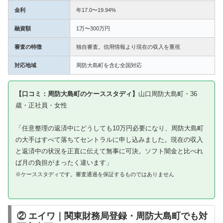
金利
年17.0〜19.94%
融資額
1万〜300万円
審査の特徴
独自審査。信用情報より現在の収入を重視
対応地域
周防大島町を含む全国対応
【口コミ：周防大島町のケーススタディ】
山口周防大島町・36
歳・正社員・女性
「任意整理の返済中にどうしても10万円必要になり、周防大島町
の大手はすべて落ちてセントラルに申し込みました。現在の収入
と返済中の状況を正直に伝えて無事に可決。ソフト闇金と比べれ
ば月の負担がまったく違います」
※ケーススタディです。審査通過を保証するものではありません
② エイワ｜関東財務局登録・周防大島町でも対