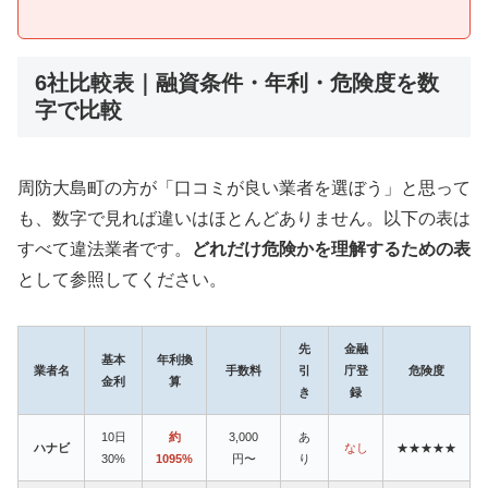
6社比較表｜融資条件・年利・危険度を数
字で比較
周防大島町の方が「口コミが良い業者を選ぼう」と思って
も、数字で見れば違いはほとんどありません。以下の表は
すべて違法業者です。
どれだけ危険かを理解するための表
として参照してください。
先
金融
基本
年利換
業者名
手数料
引
庁登
危険度
金利
算
き
録
10日
約
3,000
あ
ハナビ
なし
★★★★★
30%
1095%
円〜
り