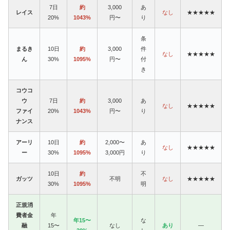
7日
約
3,000
あ
レイス
なし
★★★★★
20%
1043%
円〜
り
条
まるき
10日
約
3,000
件
なし
★★★★★
ん
30%
1095%
円〜
付
き
コウコ
ウ
7日
約
3,000
あ
なし
★★★★★
ファイ
20%
1043%
円〜
り
ナンス
アーリ
10日
約
2,000〜
あ
なし
★★★★★
ー
30%
1095%
3,000円
り
10日
約
不
ガッツ
不明
なし
★★★★★
30%
1095%
明
正規消
費者金
年
年15〜
な
融
15〜
なし
あり
—