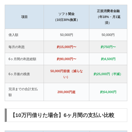
正規消費者金融
ソフト闇金
項目
（年18%・月1返
（10日30%換算）
済）
借入額
50,000円
50,000円
毎月の利息
約15,000円〜
約750円〜
6ヶ月間の利息総額
約90,000円〜
約4,500円
50,000円前後（減らな
6ヶ月後の残債
約25,000円（半減）
い）
完済までの合計支払
200,000円超
約54,000円
額
【10万円借りた場合】6ヶ月間の支払い比較