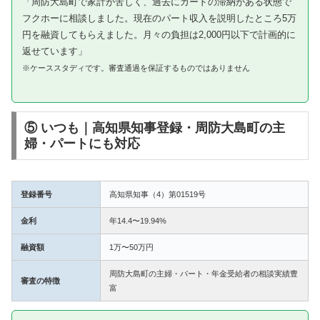
「周防大島町で家計が苦しく、過去にカードの滞納がある状態で
フクホーに相談しました。現在のパート収入を説明したところ5万
円を融資してもらえました。月々の負担は2,000円以下で計画的に
返せています」
※ケーススタディです。審査通過を保証するものではありません
⑤ いつも｜高知県知事登録・周防大島町の主
婦・パートにも対応
登録番号
高知県知事（4）第01519号
金利
年14.4〜19.94%
融資額
1万〜50万円
周防大島町の主婦・パート・年金受給者の相談実績豊
審査の特徴
富