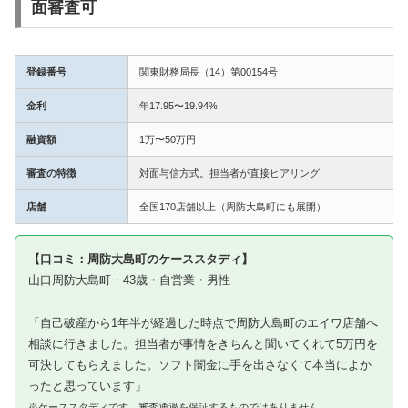
面審査可
登録番号
関東財務局長（14）第00154号
金利
年17.95〜19.94%
融資額
1万〜50万円
審査の特徴
対面与信方式。担当者が直接ヒアリング
店舗
全国170店舗以上（周防大島町にも展開）
【口コミ：周防大島町のケーススタディ】
山口周防大島町・43歳・自営業・男性
「自己破産から1年半が経過した時点で周防大島町のエイワ店舗へ
相談に行きました。担当者が事情をきちんと聞いてくれて5万円を
可決してもらえました。ソフト闇金に手を出さなくて本当によか
ったと思っています」
※ケーススタディです。審査通過を保証するものではありません