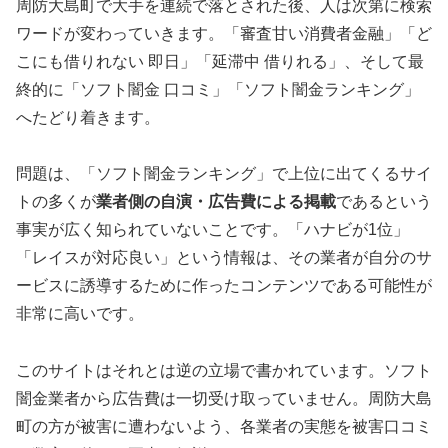
周防大島町で大手を連続で落とされた後、人は次第に検索
ワードが変わっていきます。「審査甘い消費者金融」「ど
こにも借りれない 即日」「延滞中 借りれる」、そして最
終的に「ソフト闇金 口コミ」「ソフト闇金ランキング」
へたどり着きます。
問題は、「ソフト闇金ランキング」で上位に出てくるサイ
トの多くが
業者側の自演・広告費による掲載
であるという
事実が広く知られていないことです。「ハナビが1位」
「レイスが対応良い」という情報は、その業者が自分のサ
ービスに誘導するために作ったコンテンツである可能性が
非常に高いです。
このサイトはそれとは逆の立場で書かれています。ソフト
闇金業者から広告費は一切受け取っていません。周防大島
町の方が被害に遭わないよう、各業者の実態を被害口コミ