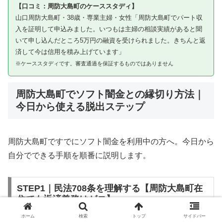
【口コミ：周防大島町のケーススタディ】
山口周防大島町・38歳・専業主婦・女性「周防大島町でパート収
入を証明して申込みました。いつもは主婦の相談実績があると聞
いて申し込んだところ5万円の融資を受けられました。きちんと返
済して今は信用を積み上げています」
※ケーススタディです。審査通過を保証するものではありません
周防大島町でソフト闇金との縁切り方法｜
今日から使える脱出ステップ
周防大島町ですでにソフト闇金を利用中の方へ。今日から
自分でできる手順を順番に説明します。
STEP1｜民法708条を理解する【周防大島町在
住でも返済義務はゼロ】
ホーム
検索
トップ
サイドバー