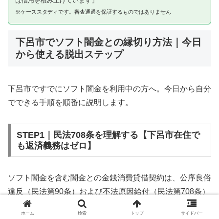
は信用を積み上げています」
※ケーススタディです。審査通過を保証するものではありません
下呂市でソフト闇金との縁切り方法｜今日
から使える脱出ステップ
下呂市ですでにソフト闇金を利用中の方へ。今日から自分
でできる手順を順番に説明します。
STEP1｜民法708条を理解する【下呂市在住で
も返済義務はゼロ】
ソフト闇金を含む闇金との金銭消費貸借契約は、公序良俗
違反（民法第90条）および不法原因給付（民法第708条）
に該当するため、法的には無効です。下呂市在住であって
ホーム
検索
トップ
サイドバー
も同様です。