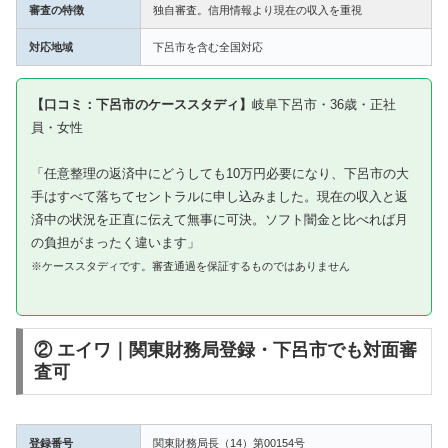
審査の特徴
独自審査。信用情報より現在の収入を重視
対応地域
下呂市を含む全国対応
【口コミ：下呂市のケーススタディ】
岐阜下呂市・36歳・正社
員・女性
「任意整理の返済中にどうしても10万円必要になり、下呂市の大
手はすべて落ちてセントラルに申し込みました。現在の収入と返
済中の状況を正直に伝えて無事に可決。ソフト闇金と比べれば月
の負担がまったく違います」
※ケーススタディです。審査通過を保証するものではありません
② エイワ｜関東財務局登録・下呂市でも対面審
査可
登録番号
関東財務局長（14）第00154号