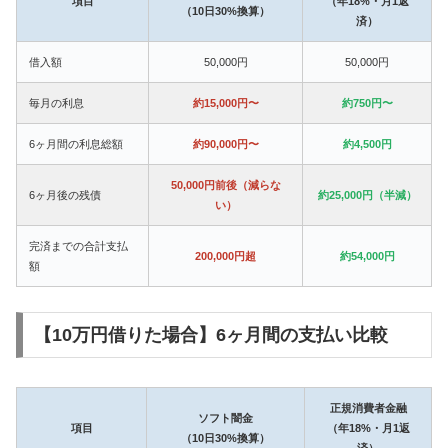
項目
（年18%・月1返
（10日30%換算）
済）
借入額
50,000円
50,000円
毎月の利息
約15,000円〜
約750円〜
6ヶ月間の利息総額
約90,000円〜
約4,500円
50,000円前後（減らな
6ヶ月後の残債
約25,000円（半減）
い）
完済までの合計支払
200,000円超
約54,000円
額
【10万円借りた場合】6ヶ月間の支払い比較
正規消費者金融
ソフト闇金
項目
（年18%・月1返
（10日30%換算）
済）