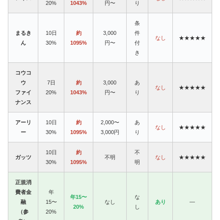
20%
1043%
円〜
り
条
まるき
10日
約
3,000
件
なし
★★★★★
ん
30%
1095%
円〜
付
き
コウコ
ウ
7日
約
3,000
あ
なし
★★★★★
ファイ
20%
1043%
円〜
り
ナンス
アーリ
10日
約
2,000〜
あ
なし
★★★★★
ー
30%
1095%
3,000円
り
10日
約
不
ガッツ
不明
なし
★★★★★
30%
1095%
明
正規消
費者金
年
年15〜
な
融
15〜
なし
あり
—
20%
し
（参
20%