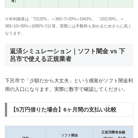
考）
※年利換算は「7日20%」＝365÷7×20%≒1043%、「10日30%」＝
365÷10×30%≒1095%で計算。実際には手数料も加わるためさらに高く
なります。
返済シミュレーション｜ソフト闇金 vs 下
呂市で使える正規業者
下呂市で「少額だから大丈夫」という感覚がソフト闇金利
用の入口になります。実際に数字で確認してください。
【5万円借りた場合】6ヶ月間の支払い比較
正規消費者金融
ソフト闇金