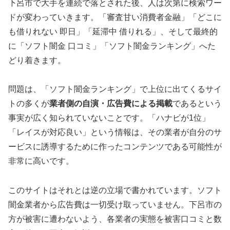
下呂市で大手を連続で落とされた後、人は次第に検索ワー
ドが変わっていきます。「審査甘い消費者金融」「どこに
も借りれない 即日」「延滞中 借りれる」、そして最終的
に「ソフト闇金 口コミ」「ソフト闇金ランキング」へた
どり着きます。
問題は、「ソフト闇金ランキング」で上位に出てくるサイ
トの多くが
業者側の自演・広告費による掲載
であるという
事実が広く知られていないことです。「ハナビが1位」
「レイスが対応良い」という情報は、その業者が自分のサ
ービスに誘導するために作ったコンテンツである可能性が
非常に高いです。
このサイトはそれとは逆の立場で書かれています。ソフト
闇金業者から広告費は一切受け取っていません。下呂市の
方が被害に遭わないよう、各業者の実態を被害口コミと数