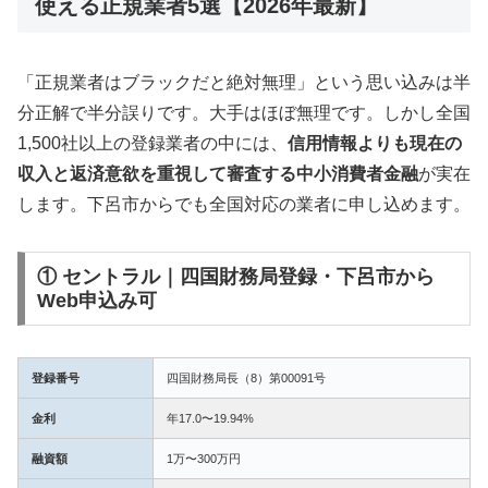
使える正規業者5選【2026年最新】
「正規業者はブラックだと絶対無理」という思い込みは半
分正解で半分誤りです。大手はほぼ無理です。しかし全国
1,500社以上の登録業者の中には、
信用情報よりも現在の
収入と返済意欲を重視して審査する中小消費者金融
が実在
します。下呂市からでも全国対応の業者に申し込めます。
① セントラル｜四国財務局登録・下呂市から
Web申込み可
登録番号
四国財務局長（8）第00091号
金利
年17.0〜19.94%
融資額
1万〜300万円