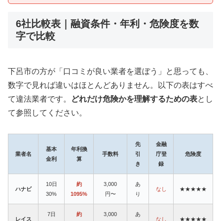
6社比較表｜融資条件・年利・危険度を数
字で比較
下呂市の方が「口コミが良い業者を選ぼう」と思っても、
数字で見れば違いはほとんどありません。以下の表はすべ
て違法業者です。
どれだけ危険かを理解するための表
とし
て参照してください。
先
金融
基本
年利換
業者名
手数料
引
庁登
危険度
金利
算
き
録
10日
約
3,000
あ
ハナビ
なし
★★★★★
30%
1095%
円〜
り
7日
約
3,000
あ
レイス
なし
★★★★★