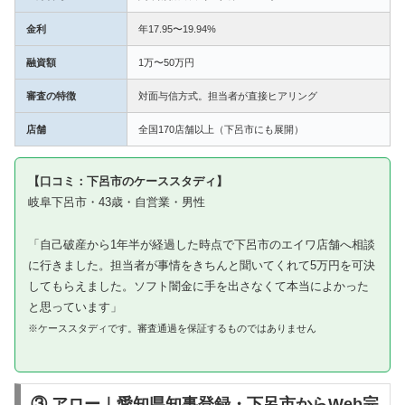
金利
年17.95〜19.94%
融資額
1万〜50万円
審査の特徴
対面与信方式。担当者が直接ヒアリング
店舗
全国170店舗以上（下呂市にも展開）
【口コミ：下呂市のケーススタディ】
岐阜下呂市・43歳・自営業・男性
「自己破産から1年半が経過した時点で下呂市のエイワ店舗へ相談
に行きました。担当者が事情をきちんと聞いてくれて5万円を可決
してもらえました。ソフト闇金に手を出さなくて本当によかった
と思っています」
※ケーススタディです。審査通過を保証するものではありません
③ アロー｜愛知県知事登録・下呂市からWeb完