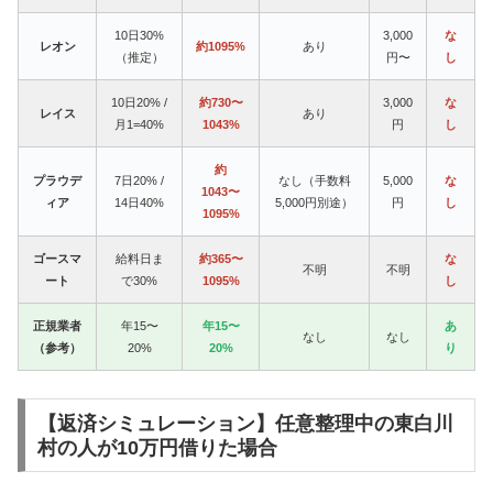
10日30%
3,000
な
レオン
約1095%
あり
（推定）
円〜
し
10日20% /
約730〜
3,000
な
レイス
あり
月1=40%
1043%
円
し
約
プラウデ
7日20% /
なし（手数料
5,000
な
1043〜
ィア
14日40%
5,000円別途）
円
し
1095%
ゴースマ
給料日ま
約365〜
な
不明
不明
ート
で30%
1095%
し
正規業者
年15〜
年15〜
あ
なし
なし
（参考）
20%
20%
り
【返済シミュレーション】任意整理中の東白川
村の人が10万円借りた場合