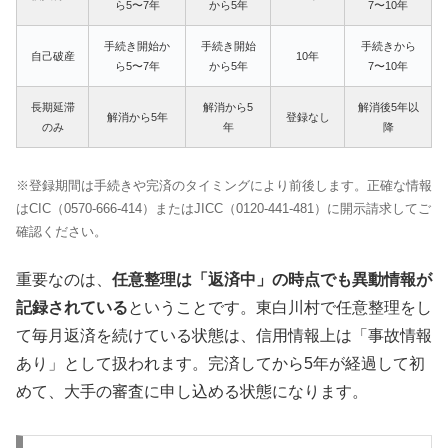
ら5〜7年
から5年
7〜10年
手続き開始か
手続き開始
手続きから
自己破産
10年
ら5〜7年
から5年
7〜10年
長期延滞
解消から5
解消後5年以
解消から5年
登録なし
のみ
年
降
※登録期間は手続きや完済のタイミングにより前後します。正確な情報
はCIC（0570-666-414）またはJICC（0120-441-481）に開示請求してご
確認ください。
重要なのは、
任意整理は「返済中」の時点でも異動情報が
記録されている
ということです。東白川村で任意整理をし
て毎月返済を続けている状態は、信用情報上は「事故情報
あり」として扱われます。完済してから5年が経過して初
めて、大手の審査に申し込める状態になります。