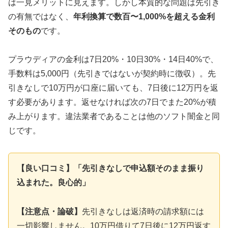
は一見メリットに見えます。しかし本質的な問題は先引き
の有無ではなく、
年利換算で数百〜1,000%を超える金利
そのもの
です。
プラウディアの金利は7日20%・10日30%・14日40%で、
手数料は5,000円（先引きではないが契約時に徴収）。先
引きなしで10万円が口座に届いても、7日後に12万円を返
す必要があります。返せなければ次の7日でまた20%が積
み上がります。違法業者であることは他のソフト闇金と同
じです。
【良い口コミ】「先引きなしで申込額そのまま振り
込まれた。良心的」
【注意点・論破】
先引きなしは返済時の請求額には
一切影響しません。10万円借りて7日後に12万円返す