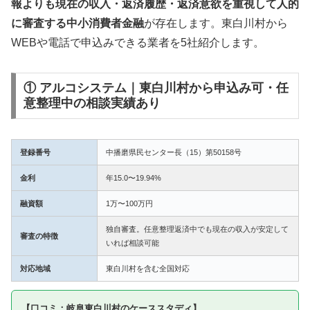
報よりも現在の収入・返済履歴・返済意欲を重視して人的
に審査する中小消費者金融
が存在します。東白川村から
WEBや電話で申込みできる業者を5社紹介します。
① アルコシステム｜東白川村から申込み可・任
意整理中の相談実績あり
登録番号
中播磨県民センター長（15）第50158号
金利
年15.0〜19.94%
融資額
1万〜100万円
独自審査。任意整理返済中でも現在の収入が安定して
審査の特徴
いれば相談可能
対応地域
東白川村を含む全国対応
【口コミ：岐阜東白川村のケーススタディ】