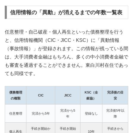
信用情報の「異動」が消えるまでの年数一覧表
任意整理・自己破産・個人再生といった債務整理を行う
と、信用情報機関（CIC・JICC・KSC）に「異動情報
（事故情報）」が登録されます。この情報が残っている間
は、大手消費者金融はもちろん、多くの中小消費者金融で
も審査を通過することができません。東白川村在住であっ
ても同様です。
債務整理
KSC（全
完済後の目
CIC
JICC
の種類
銀協）
安
完済から5
完済後5年以
任意整理
完済から5年
登録なし
年
降
手続き開始か
手続き開始
手続きから
個人再生
10年