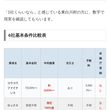
「1社くらいなら」と感じている東白川村の方に、数字で
現実を確認してもらいます。
6社基本条件比較表
金
融
手数
業者名
基本金利
年利換算
先引き
庁
料
登
録
コウコウ
約
3,000
な
ファイナ
7日20%〜
あり
1043%〜
円〜
し
ンス
推定
な
ロックス
実質不明
不明
不明
700%超
し