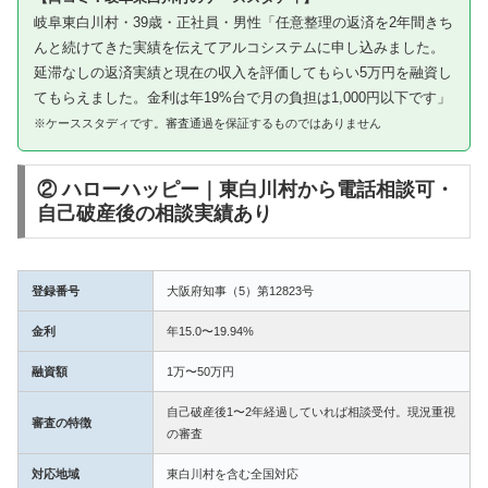
岐阜東白川村・39歳・正社員・男性「任意整理の返済を2年間きち
んと続けてきた実績を伝えてアルコシステムに申し込みました。
延滞なしの返済実績と現在の収入を評価してもらい5万円を融資し
てもらえました。金利は年19%台で月の負担は1,000円以下です」
※ケーススタディです。審査通過を保証するものではありません
② ハローハッピー｜東白川村から電話相談可・
自己破産後の相談実績あり
登録番号
大阪府知事（5）第12823号
金利
年15.0〜19.94%
融資額
1万〜50万円
自己破産後1〜2年経過していれば相談受付。現況重視
審査の特徴
の審査
対応地域
東白川村を含む全国対応