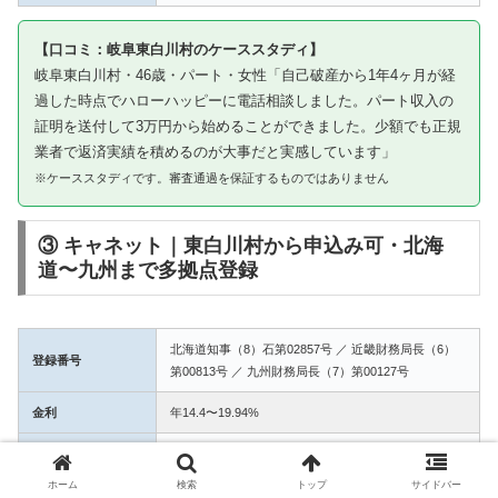
【口コミ：岐阜東白川村のケーススタディ】
岐阜東白川村・46歳・パート・女性「自己破産から1年4ヶ月が経
過した時点でハローハッピーに電話相談しました。パート収入の
証明を送付して3万円から始めることができました。少額でも正規
業者で返済実績を積めるのが大事だと実感しています」
※ケーススタディです。審査通過を保証するものではありません
③ キャネット｜東白川村から申込み可・北海
道〜九州まで多拠点登録
北海道知事（8）石第02857号 ／ 近畿財務局長（6）
登録番号
第00813号 ／ 九州財務局長（7）第00127号
金利
年14.4〜19.94%
融資額
1万〜50万円
ホーム
検索
トップ
サイドバー
3拠点登録の信頼性。東白川村からWEB完結で申込み