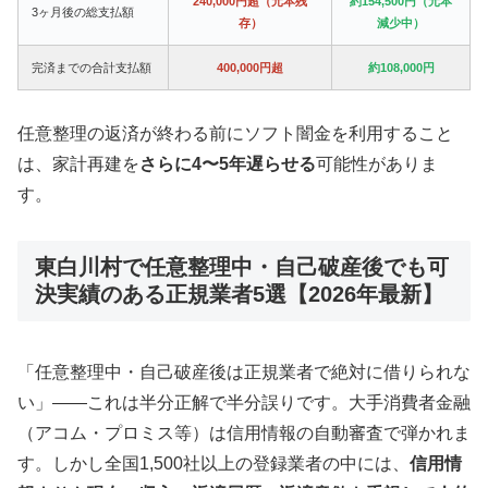
240,000円超（元本残
約154,500円（元本
3ヶ月後の総支払額
存）
減少中）
完済までの合計支払額
400,000円超
約108,000円
任意整理の返済が終わる前にソフト闇金を利用すること
は、家計再建を
さらに4〜5年遅らせる
可能性がありま
す。
東白川村で任意整理中・自己破産後でも可
決実績のある正規業者5選【2026年最新】
「任意整理中・自己破産後は正規業者で絶対に借りられな
い」——これは半分正解で半分誤りです。大手消費者金融
（アコム・プロミス等）は信用情報の自動審査で弾かれま
す。しかし全国1,500社以上の登録業者の中には、
信用情