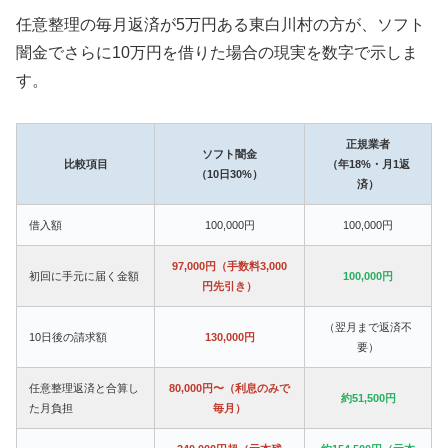
任意整理の毎月返済が5万円ある東白川村の方が、ソフト
闇金でさらに10万円を借りた場合の現実を数字で示しま
す。
正規業者
ソフト闇金
比較項目
（年18%・月1返
（10日30%）
済）
借入額
100,000円
100,000円
97,000円（手数料3,000
初回に手元に届く金額
100,000円
円先引き）
（翌月まで返済不
10日後の請求額
130,000円
要）
任意整理返済と合算し
80,000円〜（利息のみで
約51,500円
た月負担
毎月）