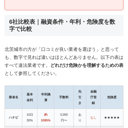
6社比較表｜融資条件・年利・危険度を数
字で比較
北茨城市の方が「口コミが良い業者を選ぼう」と思って
も、数字で見れば違いはほとんどありません。以下の表は
すべて違法業者です。
どれだけ危険かを理解するための表
として参照してください。
先
金融
基本
年利換
業者名
手数料
引
庁登
危険度
金利
算
き
録
10日
約
3,000
あ
ハナビ
なし
★★★★★
30%
1095%
円〜
り