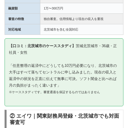
融資額
1万〜300万円
審査の特徴
独自審査。信用情報より現在の収入を重視
対応地域
北茨城市を含む全国対応
【口コミ：北茨城市のケーススタディ】
茨城北茨城市・36歳・正
社員・女性
「任意整理の返済中にどうしても10万円必要になり、北茨城市の
大手はすべて落ちてセントラルに申し込みました。現在の収入と
返済中の状況を正直に伝えて無事に可決。ソフト闇金と比べれば
月の負担がまったく違います」
※ケーススタディです。審査通過を保証するものではありません
② エイワ｜関東財務局登録・北茨城市でも対面
審査可