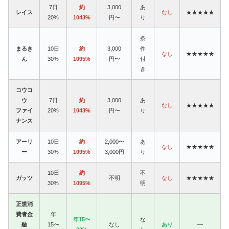
7日
約
3,000
あ
レイス
なし
★★★★★
20%
1043%
円〜
り
条
まるき
10日
約
3,000
件
なし
★★★★★
ん
30%
1095%
円〜
付
き
コウコ
ウ
7日
約
3,000
あ
なし
★★★★★
ファイ
20%
1043%
円〜
り
ナンス
アーリ
10日
約
2,000〜
あ
なし
★★★★★
ー
30%
1095%
3,000円
り
10日
約
不
ガッツ
不明
なし
★★★★★
30%
1095%
明
正規消
費者金
年
年15〜
な
融
15〜
なし
あり
—