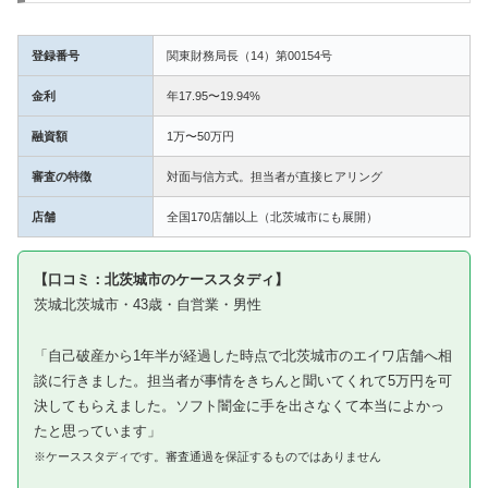
登録番号
関東財務局長（14）第00154号
金利
年17.95〜19.94%
融資額
1万〜50万円
審査の特徴
対面与信方式。担当者が直接ヒアリング
店舗
全国170店舗以上（北茨城市にも展開）
【口コミ：北茨城市のケーススタディ】
茨城北茨城市・43歳・自営業・男性
「自己破産から1年半が経過した時点で北茨城市のエイワ店舗へ相
談に行きました。担当者が事情をきちんと聞いてくれて5万円を可
決してもらえました。ソフト闇金に手を出さなくて本当によかっ
たと思っています」
※ケーススタディです。審査通過を保証するものではありません