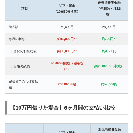
正規消費者金融
ソフト闇金
項目
（年18%・月1返
（10日30%換算）
済）
借入額
50,000円
50,000円
毎月の利息
約15,000円〜
約750円〜
6ヶ月間の利息総額
約90,000円〜
約4,500円
50,000円前後（減らな
6ヶ月後の残債
約25,000円（半減）
い）
完済までの合計支払
200,000円超
約54,000円
額
【10万円借りた場合】6ヶ月間の支払い比較
正規消費者金融
ソフト闇金