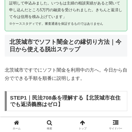
証明して申込みました。いつもは主婦の相談実績があると聞いて
申し込んだところ5万円の融資を受けられました。きちんと返済し
て今は信用を積み上げています」
※ケーススタディです。審査通過を保証するものではありません
北茨城市でソフト闇金との縁切り方法｜今
日から使える脱出ステップ
北茨城市ですでにソフト闇金を利用中の方へ。今日から自
分でできる手順を順番に説明します。
STEP1｜民法708条を理解する【北茨城市在住
でも返済義務はゼロ】
ソフト闇金を含む闇金との金銭消費貸借契約は、公序良俗
ホーム
検索
トップ
サイドバー
違反（民法第90条）および不法原因給付（民法第708条）