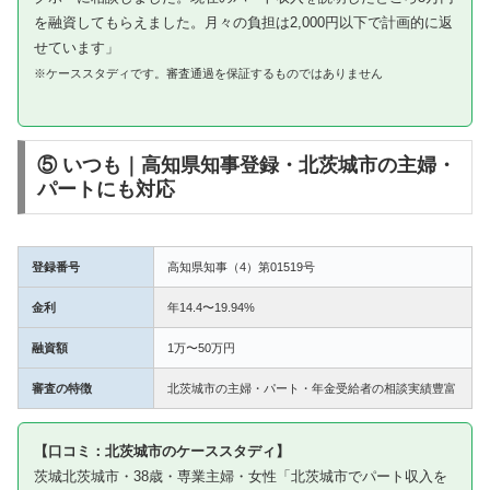
を融資してもらえました。月々の負担は2,000円以下で計画的に返
せています」
※ケーススタディです。審査通過を保証するものではありません
⑤ いつも｜高知県知事登録・北茨城市の主婦・
パートにも対応
登録番号
高知県知事（4）第01519号
金利
年14.4〜19.94%
融資額
1万〜50万円
審査の特徴
北茨城市の主婦・パート・年金受給者の相談実績豊富
【口コミ：北茨城市のケーススタディ】
茨城北茨城市・38歳・専業主婦・女性「北茨城市でパート収入を