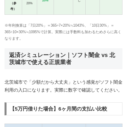
20%
し
（参
20%
考）
※年利換算は「7日20%」＝365÷7×20%≒1043%、「10日30%」＝
365÷10×30%≒1095%で計算。実際には手数料も加わるためさらに高く
なります。
返済シミュレーション｜ソフト闇金 vs 北
茨城市で使える正規業者
北茨城市で「少額だから大丈夫」という感覚がソフト闇金
利用の入口になります。実際に数字で確認してください。
【5万円借りた場合】6ヶ月間の支払い比較