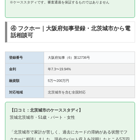
※ケーススタディです。審査通過を保証するものではありません
④ フクホー｜大阪府知事登録・北茨城市から電
話相談可
登録番号
大阪府知事（6）第12736号
金利
年7.3〜19.94%
融資額
5万〜200万円
対応地域
北茨城市を含む全国対応
【口コミ：北茨城市のケーススタディ】
茨城北茨城市・51歳・パート・女性
「北茨城市で家計が苦しく、過去にカードの滞納がある状態でフ
クホーに相談しました。現在のパート収入を説明したところ5万円