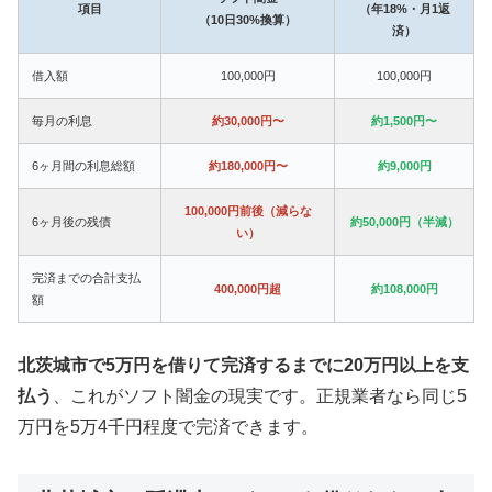
項目
（年18%・月1返
（10日30%換算）
済）
借入額
100,000円
100,000円
毎月の利息
約30,000円〜
約1,500円〜
6ヶ月間の利息総額
約180,000円〜
約9,000円
100,000円前後（減らな
6ヶ月後の残債
約50,000円（半減）
い）
完済までの合計支払
400,000円超
約108,000円
額
北茨城市で5万円を借りて完済するまでに20万円以上を支
払う
、これがソフト闇金の現実です。正規業者なら同じ5
万円を5万4千円程度で完済できます。