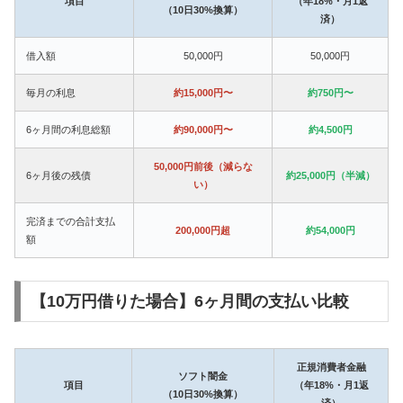
項目
（年18%・月1返
（10日30%換算）
済）
借入額
50,000円
50,000円
毎月の利息
約15,000円〜
約750円〜
6ヶ月間の利息総額
約90,000円〜
約4,500円
50,000円前後（減らな
6ヶ月後の残債
約25,000円（半減）
い）
完済までの合計支払
200,000円超
約54,000円
額
【10万円借りた場合】6ヶ月間の支払い比較
正規消費者金融
ソフト闇金
項目
（年18%・月1返
（10日30%換算）
済）