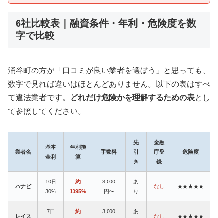
6社比較表｜融資条件・年利・危険度を数
字で比較
涌谷町の方が「口コミが良い業者を選ぼう」と思っても、
数字で見れば違いはほとんどありません。以下の表はすべ
て違法業者です。
どれだけ危険かを理解するための表
とし
て参照してください。
先
金融
基本
年利換
業者名
手数料
引
庁登
危険度
金利
算
き
録
10日
約
3,000
あ
ハナビ
なし
★★★★★
30%
1095%
円〜
り
7日
約
3,000
あ
レイス
なし
★★★★★