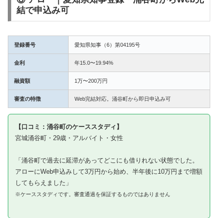
結で申込み可
登録番号
愛知県知事（6）第04195号
金利
年15.0〜19.94%
融資額
1万〜200万円
審査の特徴
Web完結対応。涌谷町から即日申込み可
【口コミ：涌谷町のケーススタディ】
宮城涌谷町・29歳・アルバイト・女性
「涌谷町で過去に延滞があってどこにも借りれない状態でした。
アローにWeb申込みして3万円から始め、半年後に10万円まで増額
してもらえました」
※ケーススタディです。審査通過を保証するものではありません