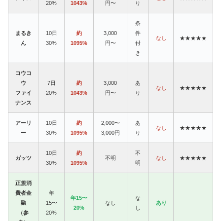
20%
1043%
円〜
り
条
まるき
10日
約
3,000
件
なし
★★★★★
ん
30%
1095%
円〜
付
き
コウコ
ウ
7日
約
3,000
あ
なし
★★★★★
ファイ
20%
1043%
円〜
り
ナンス
アーリ
10日
約
2,000〜
あ
なし
★★★★★
ー
30%
1095%
3,000円
り
10日
約
不
ガッツ
不明
なし
★★★★★
30%
1095%
明
正規消
費者金
年
年15〜
な
融
15〜
なし
あり
—
20%
し
（参
20%