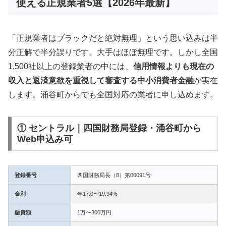
使える正規業者5選【2026年最新】
「正規業者はブラックだと絶対無理」という思い込みは半
分正解で半分誤りです。大手はほぼ無理です。しかし全国
1,500社以上の登録業者の中には、
信用情報よりも現在の
収入と返済意欲を重視して審査する中小消費者金融
が実在
します。涌谷町からでも全国対応の業者に申し込めます。
① セントラル｜四国財務局登録・涌谷町から
Web申込み可
登録番号
四国財務局長（8）第00091号
金利
年17.0〜19.94%
融資額
1万〜300万円