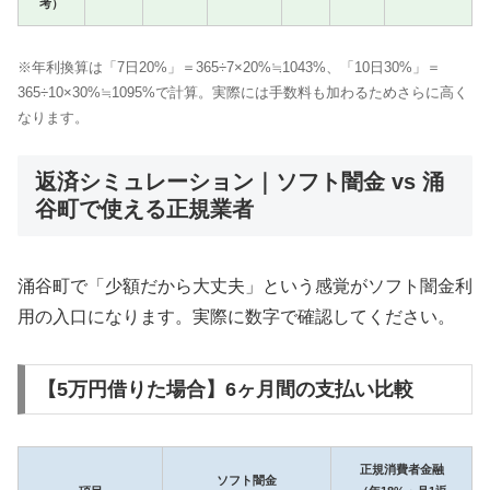
考）
※年利換算は「7日20%」＝365÷7×20%≒1043%、「10日30%」＝
365÷10×30%≒1095%で計算。実際には手数料も加わるためさらに高く
なります。
返済シミュレーション｜ソフト闇金 vs 涌
谷町で使える正規業者
涌谷町で「少額だから大丈夫」という感覚がソフト闇金利
用の入口になります。実際に数字で確認してください。
【5万円借りた場合】6ヶ月間の支払い比較
正規消費者金融
ソフト闇金