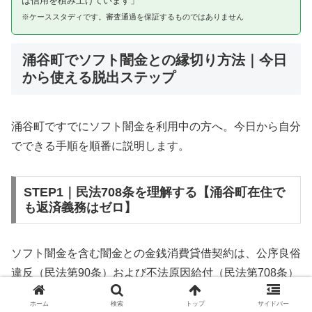
は信用を積み上げています」
※ケーススタディです。審査通過を保証するものではありません
涌谷町でソフト闇金との縁切り方法｜今日
から使える脱出ステップ
涌谷町ですでにソフト闇金を利用中の方へ。今日から自分
でできる手順を順番に説明します。
STEP1｜民法708条を理解する【涌谷町在住で
も返済義務はゼロ】
ソフト闇金を含む闇金との金銭消費貸借契約は、公序良俗
違反（民法第90条）および不法原因給付（民法第708条）
に該当するため、法的には無効です。涌谷町在住であって
ホーム
検索
トップ
サイドバー
も同様です。