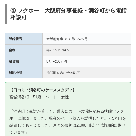
④ フクホー｜大阪府知事登録・涌谷町から電話
相談可
登録番号
大阪府知事（6）第12736号
金利
年7.3〜19.94%
融資額
5万〜200万円
対応地域
涌谷町を含む全国対応
【口コミ：涌谷町のケーススタディ】
宮城涌谷町・51歳・パート・女性
「涌谷町で家計が苦しく、過去にカードの滞納がある状態でフク
ホーに相談しました。現在のパート収入を説明したところ5万円を
融資してもらえました。月々の負担は2,000円以下で計画的に返せ
ています」