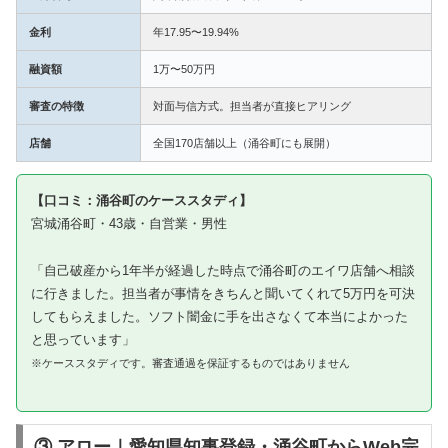
金利
年17.95〜19.94%
融資額
1万〜50万円
審査の特徴
対面与信方式。担当者が直接ヒアリング
店舗
全国170店舗以上（涌谷町にも展開）
【口コミ：涌谷町のケーススタディ】
宮城涌谷町・43歳・自営業・男性
「自己破産から1年半が経過した時点で涌谷町のエイワ店舗へ相談
に行きました。担当者が事情をきちんと聞いてくれて5万円を可決
してもらえました。ソフト闇金に手を出さなくて本当によかった
と思っています」
※ケーススタディです。審査通過を保証するものではありません
③ アロー｜愛知県知事登録・涌谷町からWeb完