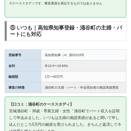
※ケーススタディです。審査通過を保証するものではありません
⑤ いつも｜高知県知事登録・涌谷町の主婦・パ
ートにも対応
登録番号
高知県知事（4）第01519号
金利
年14.4〜19.94%
融資額
1万〜50万円
審査の特徴
涌谷町の主婦・パート・年金受給者の相談実績豊富
【口コミ：涌谷町のケーススタディ】
宮城涌谷町・38歳・専業主婦・女性「涌谷町でパート収入を証明
して申込みました。いつもは主婦の相談実績があると聞いて申し
込んだところ5万円の融資を受けられました。きちんと返済して今