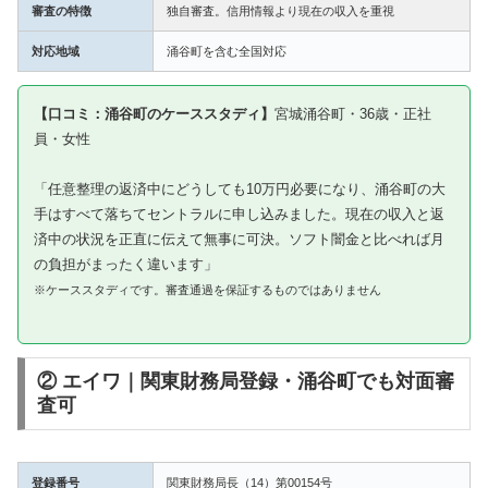
審査の特徴
独自審査。信用情報より現在の収入を重視
対応地域
涌谷町を含む全国対応
【口コミ：涌谷町のケーススタディ】
宮城涌谷町・36歳・正社
員・女性
「任意整理の返済中にどうしても10万円必要になり、涌谷町の大
手はすべて落ちてセントラルに申し込みました。現在の収入と返
済中の状況を正直に伝えて無事に可決。ソフト闇金と比べれば月
の負担がまったく違います」
※ケーススタディです。審査通過を保証するものではありません
② エイワ｜関東財務局登録・涌谷町でも対面審
査可
登録番号
関東財務局長（14）第00154号