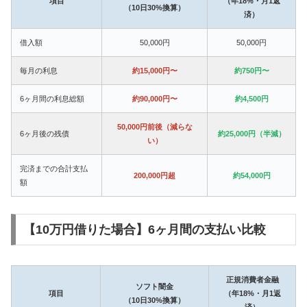
項目
（年18%・月1返
（10日30%換算）
済）
借入額
50,000円
50,000円
毎月の利息
約15,000円〜
約750円〜
6ヶ月間の利息総額
約90,000円〜
約4,500円
50,000円前後（減らな
6ヶ月後の残債
約25,000円（半減）
い）
完済までの合計支払
200,000円超
約54,000円
額
【10万円借りた場合】6ヶ月間の支払い比較
正規消費者金融
ソフト闇金
項目
（年18%・月1返
（10日30%換算）
済）