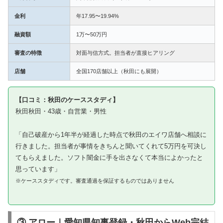
金利
年17.95〜19.94%
融資額
1万〜50万円
審査の特徴
対面与信方式。担当者が直接ヒアリング
店舗
全国170店舗以上（秋田にも展開）
【口コミ：秋田のケーススタディ】
秋田秋田・43歳・自営業・男性
「自己破産から1年半が経過した時点で秋田のエイワ店舗へ相談に
行きました。担当者が事情をきちんと聞いてくれて5万円を可決し
てもらえました。ソフト闇金に手を出さなくて本当によかったと
思っています」
※ケーススタディです。審査通過を保証するものではありません
③ アロー｜愛知県知事登録・秋田からWeb完結