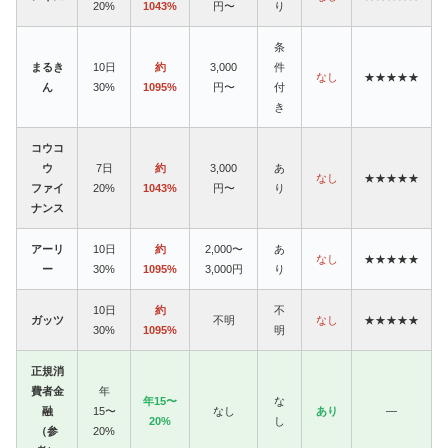
20%
1043%
円〜
り
条
まるき
10日
約
3,000
件
なし
★★★★★
ん
30%
1095%
円〜
付
き
コウコ
ウ
7日
約
3,000
あ
なし
★★★★★
ファイ
20%
1043%
円〜
り
ナンス
アーリ
10日
約
2,000〜
あ
なし
★★★★★
ー
30%
1095%
3,000円
り
10日
約
不
ガッツ
不明
なし
★★★★★
30%
1095%
明
正規消
費者金
年
年15〜
な
融
15〜
なし
あり
—
20%
し
（参
20%