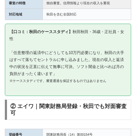
審査の特徴
独自審査。信用情報より現在の収入を重視
対応地域
秋田を含む全国対応
【口コミ：秋田のケーススタディ】
秋田秋田・36歳・正社員・女
性
「任意整理の返済中にどうしても10万円必要になり、秋田の大手
はすべて落ちてセントラルに申し込みました。現在の収入と返済
中の状況を正直に伝えて無事に可決。ソフト闇金と比べれば月の
負担がまったく違います」
※ケーススタディです。審査通過を保証するものではありません
② エイワ｜関東財務局登録・秋田でも対面審査
可
登録番号
関東財務局長（14）第00154号