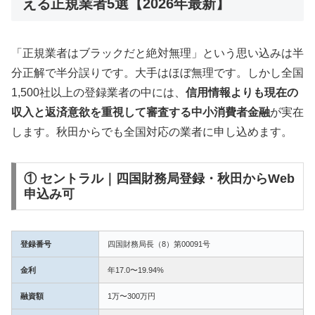
える正規業者5選【2026年最新】
「正規業者はブラックだと絶対無理」という思い込みは半
分正解で半分誤りです。大手はほぼ無理です。しかし全国
1,500社以上の登録業者の中には、
信用情報よりも現在の
収入と返済意欲を重視して審査する中小消費者金融
が実在
します。秋田からでも全国対応の業者に申し込めます。
① セントラル｜四国財務局登録・秋田からWeb
申込み可
登録番号
四国財務局長（8）第00091号
金利
年17.0〜19.94%
融資額
1万〜300万円