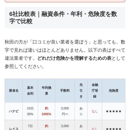
6社比較表｜融資条件・年利・危険度を数
字で比較
秋田の方が「口コミが良い業者を選ぼう」と思っても、数
字で見れば違いはほとんどありません。以下の表はすべて
違法業者です。
どれだけ危険かを理解するための表
として
参照してください。
先
金融
基本
年利換
業者名
手数料
引
庁登
危険度
金利
算
き
録
10日
約
3,000
あ
ハナビ
なし
★★★★★
30%
1095%
円〜
り
7日
約
3,000
あ
レイス
なし
★★★★★