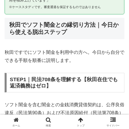
用を積み上げています」
※ケーススタディです。審査通過を保証するものではありません
秋田でソフト闇金との縁切り方法｜今日か
ら使える脱出ステップ
秋田ですでにソフト闇金を利用中の方へ。今日から自分で
できる手順を順番に説明します。
STEP1｜民法708条を理解する【秋田在住でも
返済義務はゼロ】
ソフト闇金を含む闇金との金銭消費貸借契約は、公序良俗
違反（民法第90条）および不法原因給付（民法第708条）
に該当するため、法的には無効です。秋田在住であっても
ホーム
検索
トップ
サイドバー
同様です。