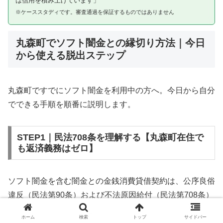
は信用を積み上げています」
※ケーススタディです。審査通過を保証するものではありません
丸森町でソフト闇金との縁切り方法｜今日
から使える脱出ステップ
丸森町ですでにソフト闇金を利用中の方へ。今日から自分
でできる手順を順番に説明します。
STEP1｜民法708条を理解する【丸森町在住で
も返済義務はゼロ】
ソフト闇金を含む闇金との金銭消費貸借契約は、公序良俗
違反（民法第90条）および不法原因給付（民法第708条）
に該当するため、法的には無効です。丸森町在住であって
ホーム
検索
トップ
サイドバー
も同様です。