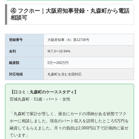
④ フクホー｜大阪府知事登録・丸森町から電話
相談可
登録番号
大阪府知事（6）第12736号
金利
年7.3〜19.94%
融資額
5万〜200万円
対応地域
丸森町を含む全国対応
【口コミ：丸森町のケーススタディ】
宮城丸森町・51歳・パート・女性
「丸森町で家計が苦しく、過去にカードの滞納がある状態でフク
ホーに相談しました。現在のパート収入を説明したところ5万円を
融資してもらえました。月々の負担は2,000円以下で計画的に返せ
ています」