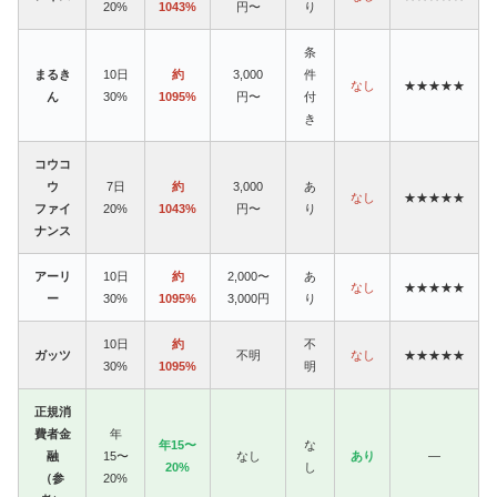
20%
1043%
円〜
り
条
まるき
10日
約
3,000
件
なし
★★★★★
ん
30%
1095%
円〜
付
き
コウコ
ウ
7日
約
3,000
あ
なし
★★★★★
ファイ
20%
1043%
円〜
り
ナンス
アーリ
10日
約
2,000〜
あ
なし
★★★★★
ー
30%
1095%
3,000円
り
10日
約
不
ガッツ
不明
なし
★★★★★
30%
1095%
明
正規消
費者金
年
年15〜
な
融
15〜
なし
あり
—
20%
し
（参
20%