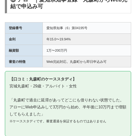
結で申込み可
登録番号
愛知県知事（6）第04195号
金利
年15.0〜19.94%
融資額
1万〜200万円
審査の特徴
Web完結対応。丸森町から即日申込み可
【口コミ：丸森町のケーススタディ】
宮城丸森町・29歳・アルバイト・女性
「丸森町で過去に延滞があってどこにも借りれない状態でした。
アローにWeb申込みして3万円から始め、半年後に10万円まで増額
してもらえました」
※ケーススタディです。審査通過を保証するものではありません