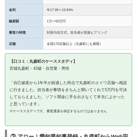
金利
年17.95〜19.94%
融資額
1万〜50万円
審査の特徴
対面与信方式。担当者が直接ヒアリング
店舗
全国170店舗以上（丸森町にも展開）
【口コミ：丸森町のケーススタディ】
宮城丸森町・43歳・自営業・男性
「自己破産から1年半が経過した時点で丸森町のエイワ店舗へ相談
に行きました。担当者が事情をきちんと聞いてくれて5万円を可決
してもらえました。ソフト闇金に手を出さなくて本当によかった
と思っています」
※ケーススタディです。審査通過を保証するものではありません
③ アロー｜愛知県知事登録・丸森町からWeb完