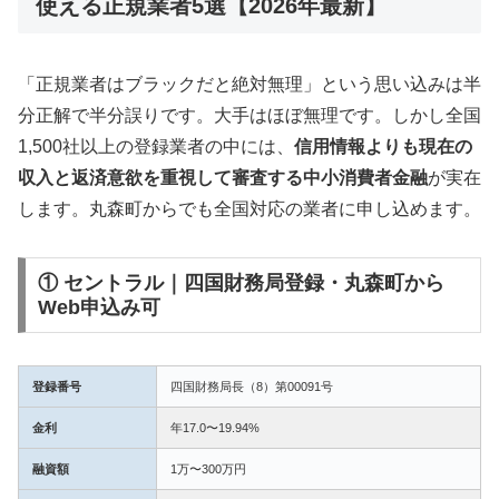
使える正規業者5選【2026年最新】
「正規業者はブラックだと絶対無理」という思い込みは半
分正解で半分誤りです。大手はほぼ無理です。しかし全国
1,500社以上の登録業者の中には、
信用情報よりも現在の
収入と返済意欲を重視して審査する中小消費者金融
が実在
します。丸森町からでも全国対応の業者に申し込めます。
① セントラル｜四国財務局登録・丸森町から
Web申込み可
登録番号
四国財務局長（8）第00091号
金利
年17.0〜19.94%
融資額
1万〜300万円