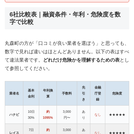
6社比較表｜融資条件・年利・危険度を数
字で比較
丸森町の方が「口コミが良い業者を選ぼう」と思っても、
数字で見れば違いはほとんどありません。以下の表はすべ
て違法業者です。
どれだけ危険かを理解するための表
とし
て参照してください。
先
金融
基本
年利換
業者名
手数料
引
庁登
危険度
金利
算
き
録
10日
約
3,000
あ
ハナビ
なし
★★★★★
30%
1095%
円〜
り
7日
約
3,000
あ
レイス
なし
★★★★★