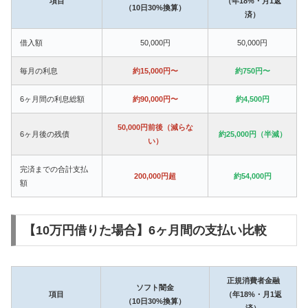
項目
（年18%・月1返
（10日30%換算）
済）
借入額
50,000円
50,000円
毎月の利息
約15,000円〜
約750円〜
6ヶ月間の利息総額
約90,000円〜
約4,500円
50,000円前後（減らな
6ヶ月後の残債
約25,000円（半減）
い）
完済までの合計支払
200,000円超
約54,000円
額
【10万円借りた場合】6ヶ月間の支払い比較
正規消費者金融
ソフト闇金
項目
（年18%・月1返
（10日30%換算）
済）