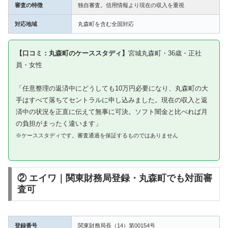
審査の特徴
独自審査。信用情報より現在の収入を重視
対応地域
丸森町を含む全国対応
【口コミ：丸森町のケーススタディ】
宮城丸森町・36歳・正社
員・女性
「任意整理の返済中にどうしても10万円必要になり、丸森町の大
手はすべて落ちてセントラルに申し込みました。現在の収入と返
済中の状況を正直に伝えて無事に可決。ソフト闇金と比べれば月
の負担がまったく違います」
※ケーススタディです。審査通過を保証するものではありません
② エイワ｜関東財務局登録・丸森町でも対面審
査可
登録番号
関東財務局長（14）第00154号