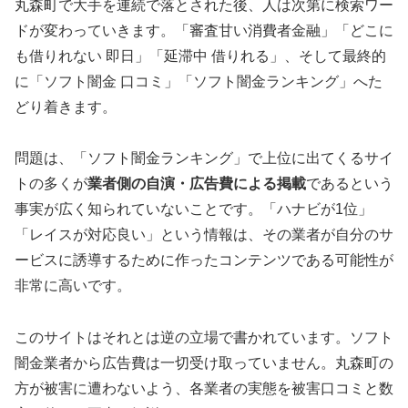
丸森町で大手を連続で落とされた後、人は次第に検索ワー
ドが変わっていきます。「審査甘い消費者金融」「どこに
も借りれない 即日」「延滞中 借りれる」、そして最終的
に「ソフト闇金 口コミ」「ソフト闇金ランキング」へた
どり着きます。
問題は、「ソフト闇金ランキング」で上位に出てくるサイ
トの多くが
業者側の自演・広告費による掲載
であるという
事実が広く知られていないことです。「ハナビが1位」
「レイスが対応良い」という情報は、その業者が自分のサ
ービスに誘導するために作ったコンテンツである可能性が
非常に高いです。
このサイトはそれとは逆の立場で書かれています。ソフト
闇金業者から広告費は一切受け取っていません。丸森町の
方が被害に遭わないよう、各業者の実態を被害口コミと数