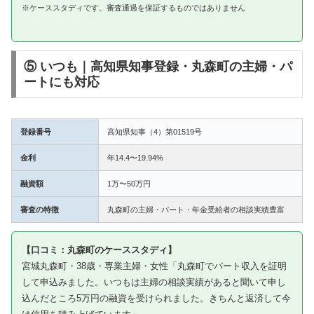
※ケーススタディです。審査通過を保証するものではありません
⑤ いつも｜高知県知事登録・丸森町の主婦・パ
ートにも対応
登録番号
高知県知事（4）第01519号
金利
年14.4〜19.94%
融資額
1万〜50万円
審査の特徴
丸森町の主婦・パート・年金受給者の相談実績豊富
【口コミ：丸森町のケーススタディ】
宮城丸森町・38歳・専業主婦・女性「丸森町でパート収入を証明
して申込みました。いつもは主婦の相談実績があると聞いて申し
込んだところ5万円の融資を受けられました。きちんと返済して今