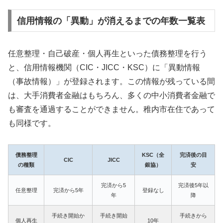
信用情報の「異動」が消えるまでの年数一覧表
任意整理・自己破産・個人再生といった債務整理を行う
と、信用情報機関（CIC・JICC・KSC）に「異動情報
（事故情報）」が登録されます。この情報が残っている間
は、大手消費者金融はもちろん、多くの中小消費者金融で
も審査を通過することができません。稚内市在住であって
も同様です。
債務整理
KSC（全
完済後の目
CIC
JICC
の種類
銀協）
安
完済から5
完済後5年以
任意整理
完済から5年
登録なし
年
降
手続き開始か
手続き開始
手続きから
個人再生
10年