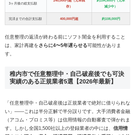
240,000円超（元本残
約154,500円（元本
3ヶ月後の総支払額
存）
減少中）
完済までの合計支払額
400,000円超
約108,000円
任意整理の返済が終わる前にソフト闇金を利用すること
は、家計再建を
さらに4〜5年遅らせる
可能性がありま
す。
稚内市で任意整理中・自己破産後でも可決
実績のある正規業者5選【2026年最新】
「任意整理中・自己破産後は正規業者で絶対に借りられな
い」——これは半分正解で半分誤りです。大手消費者金融
（アコム・プロミス等）は信用情報の自動審査で弾かれま
す。しかし全国1,500社以上の登録業者の中には、
信用情