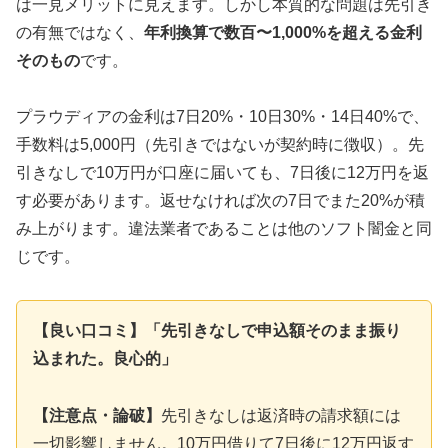
は一見メリットに見えます。しかし本質的な問題は先引き
の有無ではなく、
年利換算で数百〜1,000%を超える金利
そのもの
です。
プラウディアの金利は7日20%・10日30%・14日40%で、
手数料は5,000円（先引きではないが契約時に徴収）。先
引きなしで10万円が口座に届いても、7日後に12万円を返
す必要があります。返せなければ次の7日でまた20%が積
み上がります。違法業者であることは他のソフト闇金と同
じです。
【良い口コミ】「先引きなしで申込額そのまま振り
込まれた。良心的」
【注意点・論破】
先引きなしは返済時の請求額には
一切影響しません。10万円借りて7日後に12万円返す