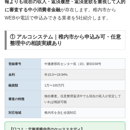
報よりも現在の収入・返済履歴・返済意欲を重視して人的
に審査する中小消費者金融
が存在します。稚内市から
WEBや電話で申込みできる業者を5社紹介します。
① アルコシステム｜稚内市から申込み可・任意
整理中の相談実績あり
登録番号
中播磨県民センター長（15）第50158号
金利
年15.0〜19.94%
融資額
1万〜100万円
独自審査。任意整理返済中でも現在の収入が安定して
審査の特徴
いれば相談可能
対応地域
稚内市を含む全国対応
【口コミ：北海道稚内市のケーススタディ】