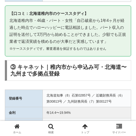
【口コミ：北海道稚内市のケーススタディ】
北海道稚内市・46歳・パート・女性「自己破産から1年4ヶ月が経
過した時点でハローハッピーに電話相談しました。パート収入の
証明を送付して3万円から始めることができました。少額でも正規
業者で返済実績を積めるのが大事だと実感しています」
※ケーススタディです。審査通過を保証するものではありません
③ キャネット｜稚内市から申込み可・北海道〜
九州まで多拠点登録
北海道知事（8）石第02857号 ／ 近畿財務局長（6）
登録番号
第00813号 ／ 九州財務局長（7）第00127号
金利
年14.4〜19.94%
融資額
1万〜50万円
ホーム
検索
トップ
サイドバー
3拠点登録の信頼性。稚内市からWEB完結で申込み可