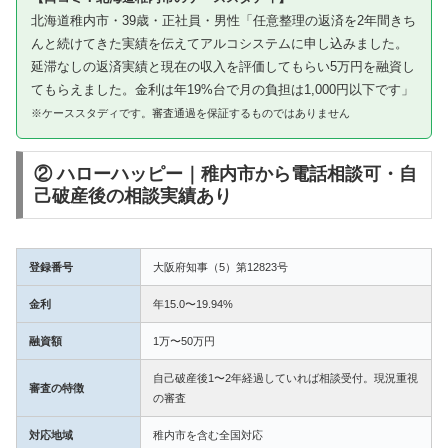
北海道稚内市・39歳・正社員・男性「任意整理の返済を2年間きち
んと続けてきた実績を伝えてアルコシステムに申し込みました。
延滞なしの返済実績と現在の収入を評価してもらい5万円を融資し
てもらえました。金利は年19%台で月の負担は1,000円以下です」
※ケーススタディです。審査通過を保証するものではありません
② ハローハッピー｜稚内市から電話相談可・自
己破産後の相談実績あり
登録番号
大阪府知事（5）第12823号
金利
年15.0〜19.94%
融資額
1万〜50万円
自己破産後1〜2年経過していれば相談受付。現況重視
審査の特徴
の審査
対応地域
稚内市を含む全国対応