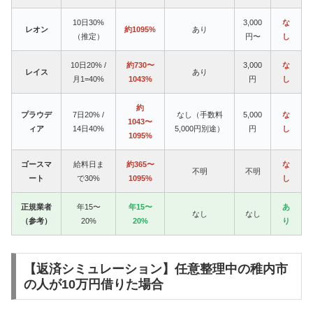
10日30%
3,000
な
レオン
約1095%
あり
（推定）
円〜
し
10日20% /
約730〜
3,000
な
レイス
あり
月1=40%
1043%
円
し
約
プラウデ
7日20% /
なし（手数料
5,000
な
1043〜
ィア
14日40%
5,000円別途）
円
し
1095%
ゴースマ
給料日ま
約365〜
な
不明
不明
ート
で30%
1095%
し
正規業者
年15〜
年15〜
あ
なし
なし
（参考）
20%
20%
り
【返済シミュレーション】任意整理中の稚内市
の人が10万円借りた場合