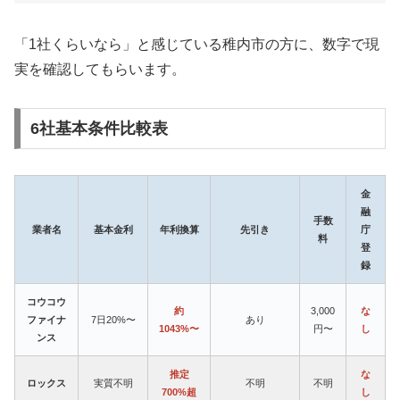
「1社くらいなら」と感じている稚内市の方に、数字で現
実を確認してもらいます。
6社基本条件比較表
金
融
手数
業者名
基本金利
年利換算
先引き
庁
料
登
録
コウコウ
約
3,000
な
ファイナ
7日20%〜
あり
1043%〜
円〜
し
ンス
推定
な
ロックス
実質不明
不明
不明
700%超
し