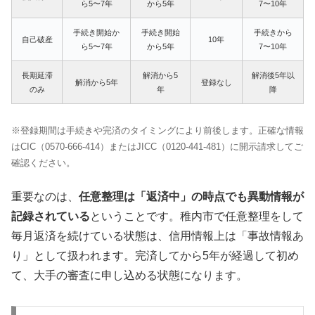
ら5〜7年
から5年
7〜10年
手続き開始か
手続き開始
手続きから
自己破産
10年
ら5〜7年
から5年
7〜10年
長期延滞
解消から5
解消後5年以
解消から5年
登録なし
のみ
年
降
※登録期間は手続きや完済のタイミングにより前後します。正確な情報
はCIC（0570-666-414）またはJICC（0120-441-481）に開示請求してご
確認ください。
重要なのは、
任意整理は「返済中」の時点でも異動情報が
記録されている
ということです。稚内市で任意整理をして
毎月返済を続けている状態は、信用情報上は「事故情報あ
り」として扱われます。完済してから5年が経過して初め
て、大手の審査に申し込める状態になります。