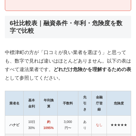
6社比較表｜融資条件・年利・危険度を数
字で比較
中標津町の方が「口コミが良い業者を選ぼう」と思って
も、数字で見れば違いはほとんどありません。以下の表は
すべて違法業者です。
どれだけ危険かを理解するための表
として参照してください。
先
金融
基本
年利換
業者名
手数料
引
庁登
危険度
金利
算
き
録
10日
約
3,000
あ
ハナビ
なし
★★★★★
30%
1095%
円〜
り