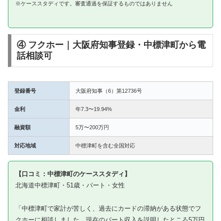
※ケーススタディです。審査通過を保証するものではありません
④ フクホー｜大阪府知事登録・中標津町から電
話相談可
登録番号
大阪府知事（6）第12736号
金利
年7.3〜19.94%
融資額
5万〜200万円
対応地域
中標津町を含む全国対応
【口コミ：中標津町のケーススタディ】
北海道中標津町・51歳・パート・女性
「中標津町で家計が苦しく、過去にカードの滞納がある状態でフ
クホーに相談しました。現在のパート収入を説明したところ5万円