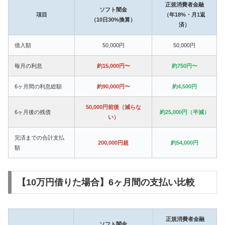
正規消費者金融
ソフト闇金
項目
（年18%・月1返
（10日30%換算）
済）
借入額
50,000円
50,000円
毎月の利息
約15,000円〜
約750円〜
6ヶ月間の利息総額
約90,000円〜
約4,500円
50,000円前後（減らな
6ヶ月後の残債
約25,000円（半減）
い）
完済までの合計支払
200,000円超
約54,000円
額
【10万円借りた場合】6ヶ月間の支払い比較
正規消費者金融
ソフト闇金