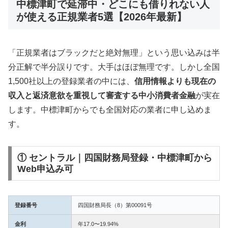
中標津町で延滞中・どこにも借りれない人
が使える正規業者5選【2026年最新】
「正規業者はブラックだと絶対無理」という思い込みは半
分正解で半分誤りです。大手はほぼ無理です。しかし全国
1,500社以上の登録業者の中には、
信用情報よりも現在の
収入と返済意欲を重視して審査する中小消費者金融
が実在
します。中標津町からでも全国対応の業者に申し込めま
す。
① セントラル｜四国財務局登録・中標津町から
Web申込み可
登録番号
四国財務局長（8）第00091号
金利
年17.0〜19.94%