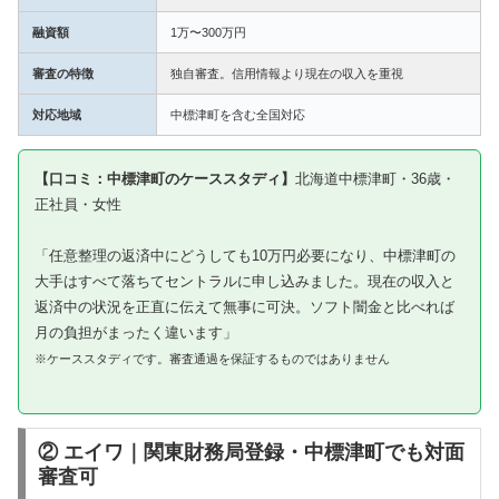
融資額
1万〜300万円
審査の特徴
独自審査。信用情報より現在の収入を重視
対応地域
中標津町を含む全国対応
【口コミ：中標津町のケーススタディ】
北海道中標津町・36歳・
正社員・女性
「任意整理の返済中にどうしても10万円必要になり、中標津町の
大手はすべて落ちてセントラルに申し込みました。現在の収入と
返済中の状況を正直に伝えて無事に可決。ソフト闇金と比べれば
月の負担がまったく違います」
※ケーススタディです。審査通過を保証するものではありません
② エイワ｜関東財務局登録・中標津町でも対面
審査可