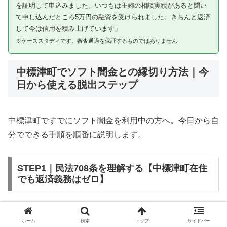
を証明して申込みました。いつもは主婦の相談実績があると聞い
て申し込んだところ5万円の融資を受けられました。きちんと返済
して今は信用を積み上げています」
※ケーススタディです。審査通過を保証するものではありません
中標津町でソフト闇金との縁切り方法｜今
日から使える脱出ステップ
中標津町ですでにソフト闇金を利用中の方へ。今日から自
分でできる手順を順番に説明します。
STEP1｜民法708条を理解する【中標津町在住
でも返済義務はゼロ】
ソフト闇金を含む闇金との金銭消費貸借契約は、公序良俗
ホーム
検索
トップ
サイドバー
違反（民法第90条）および不法原因給付（民法第708条）