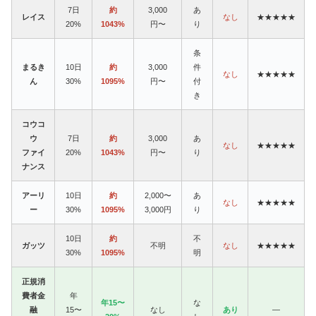
7日
約
3,000
あ
レイス
なし
★★★★★
20%
1043%
円〜
り
条
まるき
10日
約
3,000
件
なし
★★★★★
ん
30%
1095%
円〜
付
き
コウコ
ウ
7日
約
3,000
あ
なし
★★★★★
ファイ
20%
1043%
円〜
り
ナンス
アーリ
10日
約
2,000〜
あ
なし
★★★★★
ー
30%
1095%
3,000円
り
10日
約
不
ガッツ
不明
なし
★★★★★
30%
1095%
明
正規消
費者金
年
年15〜
な
融
15〜
なし
あり
—