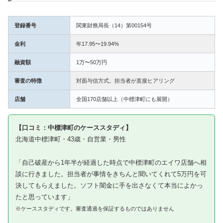
登録番号
関東財務局長（14）第00154号
金利
年17.95〜19.94%
融資額
1万〜50万円
審査の特徴
対面与信方式。担当者が直接ヒアリング
店舗
全国170店舗以上（中標津町にも展開）
【口コミ：中標津町のケーススタディ】
北海道中標津町・43歳・自営業・男性
「自己破産から1年半が経過した時点で中標津町のエイワ店舗へ相
談に行きました。担当者が事情をきちんと聞いてくれて5万円を可
決してもらえました。ソフト闇金に手を出さなくて本当によかっ
たと思っています」
※ケーススタディです。審査通過を保証するものではありません