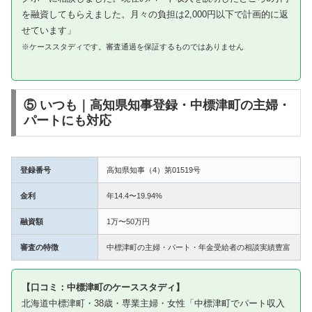
を融資してもらえました。月々の負担は2,000円以下で計画的に返
せています」
※ケーススタディです。審査通過を保証するものではありません
⑤ いつも｜高知県知事登録・中標津町の主婦・
パートにも対応
登録番号
高知県知事（4）第01519号
金利
年14.4〜19.94%
融資額
1万〜50万円
審査の特徴
中標津町の主婦・パート・年金受給者の相談実績豊富
【口コミ：中標津町のケーススタディ】
北海道中標津町・38歳・専業主婦・女性「中標津町でパート収入