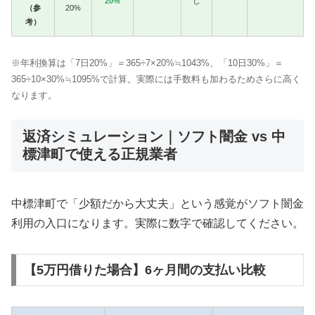
20%
し
（参
20%
考）
※年利換算は「7日20%」＝365÷7×20%≒1043%、「10日30%」＝
365÷10×30%≒1095%で計算。実際には手数料も加わるためさらに高く
なります。
返済シミュレーション｜ソフト闇金 vs 中
標津町で使える正規業者
中標津町で「少額だから大丈夫」という感覚がソフト闇金
利用の入口になります。実際に数字で確認してください。
【5万円借りた場合】6ヶ月間の支払い比較