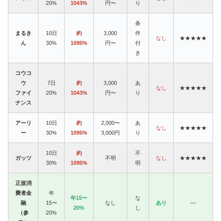
20%
1043%
円〜
り
条
まるき
10日
約
3,000
件
なし
★★★★★
ん
30%
1095%
円〜
付
き
コウコ
ウ
7日
約
3,000
あ
なし
★★★★★
ファイ
20%
1043%
円〜
り
ナンス
アーリ
10日
約
2,000〜
あ
なし
★★★★★
ー
30%
1095%
3,000円
り
10日
約
不
ガッツ
不明
なし
★★★★★
30%
1095%
明
正規消
費者金
年
年15〜
な
融
15〜
なし
あり
—
20%
し
（参
20%