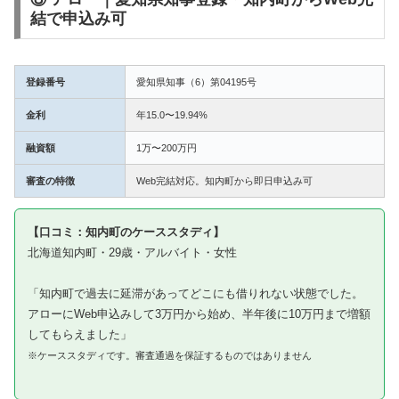
結で申込み可
登録番号
愛知県知事（6）第04195号
金利
年15.0〜19.94%
融資額
1万〜200万円
審査の特徴
Web完結対応。知内町から即日申込み可
【口コミ：知内町のケーススタディ】
北海道知内町・29歳・アルバイト・女性
「知内町で過去に延滞があってどこにも借りれない状態でした。
アローにWeb申込みして3万円から始め、半年後に10万円まで増額
してもらえました」
※ケーススタディです。審査通過を保証するものではありません