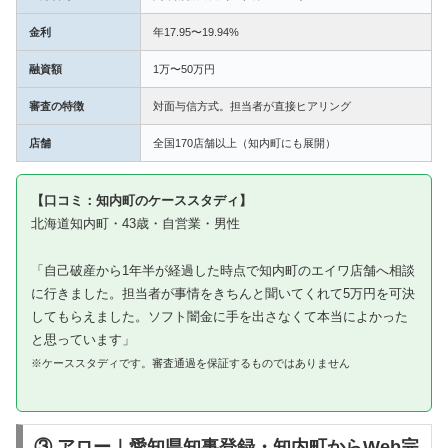
金利
年17.95〜19.94%
融資額
1万〜50万円
審査の特徴
対面与信方式。担当者が直接ヒアリング
店舗
全国170店舗以上（知内町にも展開）
【口コミ：知内町のケーススタディ】
北海道知内町・43歳・自営業・男性
「自己破産から1年半が経過した時点で知内町のエイワ店舗へ相談
に行きました。担当者が事情をきちんと聞いてくれて5万円を可決
してもらえました。ソフト闇金に手を出さなくて本当によかった
と思っています」
※ケーススタディです。審査通過を保証するものではありません
③ アロー｜愛知県知事登録・知内町からWeb完