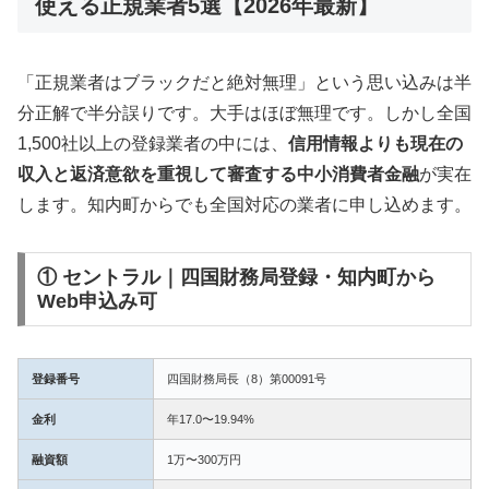
使える正規業者5選【2026年最新】
「正規業者はブラックだと絶対無理」という思い込みは半
分正解で半分誤りです。大手はほぼ無理です。しかし全国
1,500社以上の登録業者の中には、
信用情報よりも現在の
収入と返済意欲を重視して審査する中小消費者金融
が実在
します。知内町からでも全国対応の業者に申し込めます。
① セントラル｜四国財務局登録・知内町から
Web申込み可
登録番号
四国財務局長（8）第00091号
金利
年17.0〜19.94%
融資額
1万〜300万円