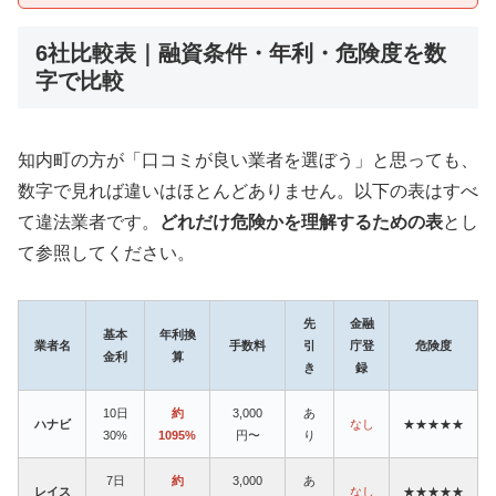
6社比較表｜融資条件・年利・危険度を数
字で比較
知内町の方が「口コミが良い業者を選ぼう」と思っても、
数字で見れば違いはほとんどありません。以下の表はすべ
て違法業者です。
どれだけ危険かを理解するための表
とし
て参照してください。
先
金融
基本
年利換
業者名
手数料
引
庁登
危険度
金利
算
き
録
10日
約
3,000
あ
ハナビ
なし
★★★★★
30%
1095%
円〜
り
7日
約
3,000
あ
レイス
なし
★★★★★