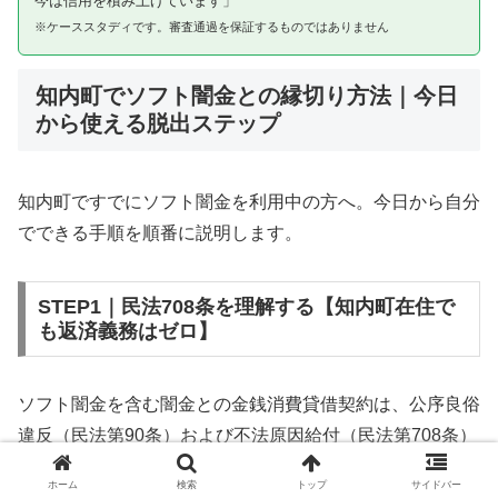
今は信用を積み上げています」
※ケーススタディです。審査通過を保証するものではありません
知内町でソフト闇金との縁切り方法｜今日
から使える脱出ステップ
知内町ですでにソフト闇金を利用中の方へ。今日から自分
でできる手順を順番に説明します。
STEP1｜民法708条を理解する【知内町在住で
も返済義務はゼロ】
ソフト闇金を含む闇金との金銭消費貸借契約は、公序良俗
違反（民法第90条）および不法原因給付（民法第708条）
に該当するため、法的には無効です。知内町在住であって
ホーム
検索
トップ
サイドバー
も同様です。