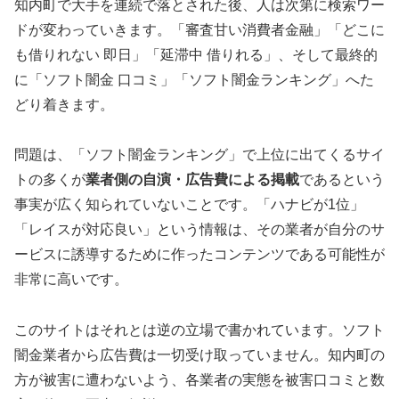
知内町で大手を連続で落とされた後、人は次第に検索ワー
ドが変わっていきます。「審査甘い消費者金融」「どこに
も借りれない 即日」「延滞中 借りれる」、そして最終的
に「ソフト闇金 口コミ」「ソフト闇金ランキング」へた
どり着きます。
問題は、「ソフト闇金ランキング」で上位に出てくるサイ
トの多くが
業者側の自演・広告費による掲載
であるという
事実が広く知られていないことです。「ハナビが1位」
「レイスが対応良い」という情報は、その業者が自分のサ
ービスに誘導するために作ったコンテンツである可能性が
非常に高いです。
このサイトはそれとは逆の立場で書かれています。ソフト
闇金業者から広告費は一切受け取っていません。知内町の
方が被害に遭わないよう、各業者の実態を被害口コミと数