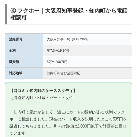
④ フクホー｜大阪府知事登録・知内町から電話
相談可
登録番号
大阪府知事（6）第12736号
金利
年7.3〜19.94%
融資額
5万〜200万円
対応地域
知内町を含む全国対応
【口コミ：知内町のケーススタディ】
北海道知内町・51歳・パート・女性
「知内町で家計が苦しく、過去にカードの滞納がある状態でフク
ホーに相談しました。現在のパート収入を説明したところ5万円を
融資してもらえました。月々の負担は2,000円以下で計画的に返せ
ています」