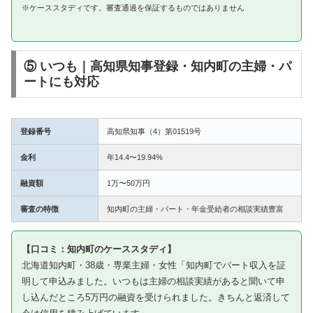
※ケーススタディです。審査通過を保証するものではありません
⑤ いつも｜高知県知事登録・知内町の主婦・パ
ートにも対応
登録番号
高知県知事（4）第01519号
金利
年14.4〜19.94%
融資額
1万〜50万円
審査の特徴
知内町の主婦・パート・年金受給者の相談実績豊富
【口コミ：知内町のケーススタディ】
北海道知内町・38歳・専業主婦・女性「知内町でパート収入を証
明して申込みました。いつもは主婦の相談実績があると聞いて申
し込んだところ5万円の融資を受けられました。きちんと返済して