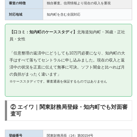
審査の特徴
独自審査。信用情報より現在の収入を重視
対応地域
知内町を含む全国対応
【口コミ：知内町のケーススタディ】
北海道知内町・36歳・正社
員・女性
「任意整理の返済中にどうしても10万円必要になり、知内町の大
手はすべて落ちてセントラルに申し込みました。現在の収入と返
済中の状況を正直に伝えて無事に可決。ソフト闇金と比べれば月
の負担がまったく違います」
※ケーススタディです。審査通過を保証するものではありません
② エイワ｜関東財務局登録・知内町でも対面審
査可
登録番号
関東財務局長（14）第00154号