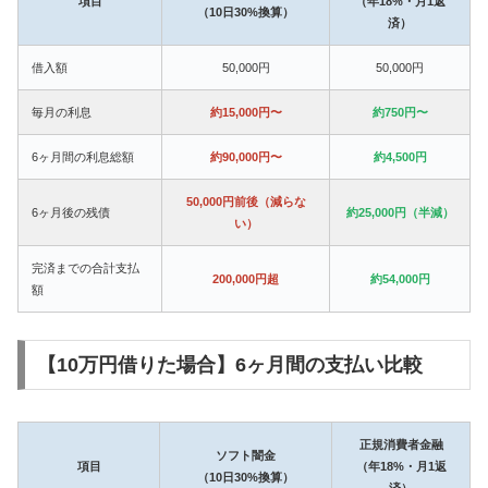
項目
（年18%・月1返
（10日30%換算）
済）
借入額
50,000円
50,000円
毎月の利息
約15,000円〜
約750円〜
6ヶ月間の利息総額
約90,000円〜
約4,500円
50,000円前後（減らな
6ヶ月後の残債
約25,000円（半減）
い）
完済までの合計支払
200,000円超
約54,000円
額
【10万円借りた場合】6ヶ月間の支払い比較
正規消費者金融
ソフト闇金
項目
（年18%・月1返
（10日30%換算）
済）