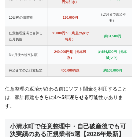
円先引き）
（翌月まで返済不
10日後の請求額
130,000円
要）
任意整理返済と合算し
80,000円〜（利息のみで
約51,500円
た月負担
毎月）
240,000円超（元本残
約154,500円（元本
3ヶ月後の総支払額
存）
減少中）
完済までの合計支払額
400,000円超
約108,000円
任意整理の返済が終わる前にソフト闇金を利用すること
は、家計再建を
さらに4〜5年遅らせる
可能性がありま
す。
小清水町で任意整理中・自己破産後でも可
決実績のある正規業者5選【2026年最新】