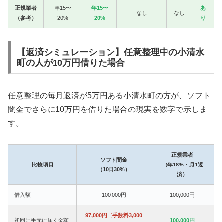
正規業者
年15〜
年15〜
あ
なし
なし
（参考）
20%
20%
り
【返済シミュレーション】任意整理中の小清水
町の人が10万円借りた場合
任意整理の毎月返済が5万円ある小清水町の方が、ソフト
闇金でさらに10万円を借りた場合の現実を数字で示しま
す。
正規業者
ソフト闇金
比較項目
（年18%・月1返
（10日30%）
済）
借入額
100,000円
100,000円
97,000円（手数料3,000
初回に手元に届く金額
100,000円