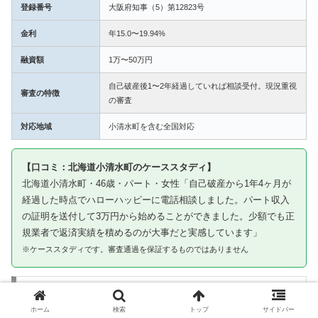
登録番号
大阪府知事（5）第12823号
金利
年15.0〜19.94%
融資額
1万〜50万円
自己破産後1〜2年経過していれば相談受付。現況重視
審査の特徴
の審査
対応地域
小清水町を含む全国対応
【口コミ：北海道小清水町のケーススタディ】
北海道小清水町・46歳・パート・女性「自己破産から1年4ヶ月が
経過した時点でハローハッピーに電話相談しました。パート収入
の証明を送付して3万円から始めることができました。少額でも正
規業者で返済実績を積めるのが大事だと実感しています」
※ケーススタディです。審査通過を保証するものではありません
③ キャネット｜小清水町から申込み可・北海
道〜九州まで多拠点登録
ホーム
検索
トップ
サイドバー