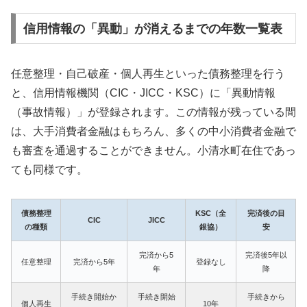
信用情報の「異動」が消えるまでの年数一覧表
任意整理・自己破産・個人再生といった債務整理を行う
と、信用情報機関（CIC・JICC・KSC）に「異動情報
（事故情報）」が登録されます。この情報が残っている間
は、大手消費者金融はもちろん、多くの中小消費者金融で
も審査を通過することができません。小清水町在住であっ
ても同様です。
債務整理
KSC（全
完済後の目
CIC
JICC
の種類
銀協）
安
完済から5
完済後5年以
任意整理
完済から5年
登録なし
年
降
手続き開始か
手続き開始
手続きから
個人再生
10年