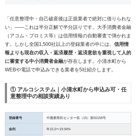
「任意整理中・自己破産後は正規業者で絶対に借りられな
い」——これは半分正解で半分誤りです。大手消費者金融
（アコム・プロミス等）は信用情報の自動審査で弾かれま
す。しかし全国1,500社以上の登録業者の中には、
信用情
報よりも現在の収入・返済履歴・返済意欲を重視して人的
に審査する中小消費者金融
が存在します。小清水町から
WEBや電話で申込みできる業者を5社紹介します。
① アルコシステム｜小清水町から申込み可・任
意整理中の相談実績あり
登録番号
中播磨県民センター長（15）第50158号
金利
年15.0〜19.94%