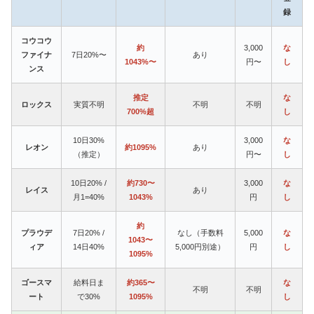
録
コウコウ
約
3,000
な
ファイナ
7日20%〜
あり
1043%〜
円〜
し
ンス
推定
な
ロックス
実質不明
不明
不明
700%超
し
10日30%
3,000
な
レオン
約1095%
あり
（推定）
円〜
し
10日20% /
約730〜
3,000
な
レイス
あり
月1=40%
1043%
円
し
約
プラウデ
7日20% /
なし（手数料
5,000
な
1043〜
ィア
14日40%
5,000円別途）
円
し
1095%
ゴースマ
給料日ま
約365〜
な
不明
不明
ート
で30%
1095%
し