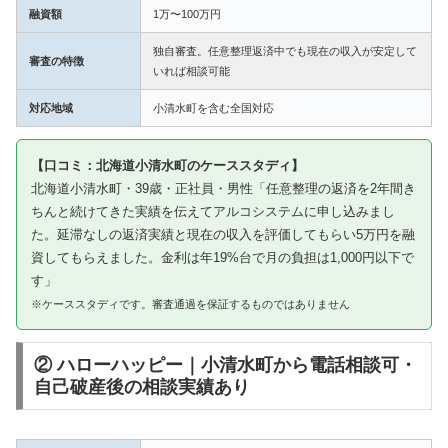
融資額
1万〜100万円
独自審査。任意整理返済中でも現在の収入が安定して
審査の特徴
いれば相談可能
対応地域
小清水町を含む全国対応
【口コミ：北海道小清水町のケーススタディ】
北海道小清水町・39歳・正社員・男性「任意整理の返済を2年間き
ちんと続けてきた実績を伝えてアルコシステムに申し込みまし
た。延滞なしの返済実績と現在の収入を評価してもらい5万円を融
資してもらえました。金利は年19%台で月の負担は1,000円以下で
す」
※ケーススタディです。審査通過を保証するものではありません
② ハローハッピー｜小清水町から電話相談可・
自己破産後の相談実績あり