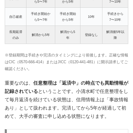
ら5〜7年
から5年
7〜10年
手続き開始か
手続き開始
手続きから
自己破産
10年
ら5〜7年
から5年
7〜10年
長期延滞
解消から5
解消後5年以
解消から5年
登録なし
のみ
年
降
※登録期間は手続きや完済のタイミングにより前後します。正確な情報
はCIC（0570-666-414）またはJICC（0120-441-481）に開示請求してご
確認ください。
重要なのは、
任意整理は「返済中」の時点でも異動情報が
記録されている
ということです。小清水町で任意整理をし
て毎月返済を続けている状態は、信用情報上は「事故情報
あり」として扱われます。完済してから5年が経過して初
めて、大手の審査に申し込める状態になります。