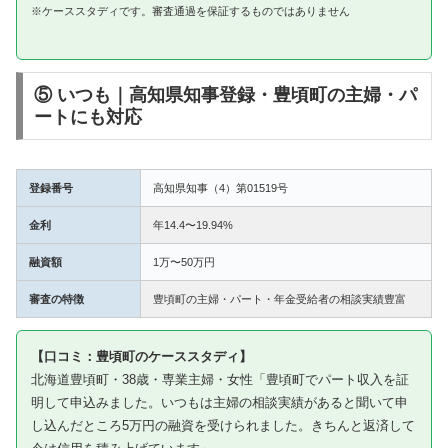
※ケーススタディです。審査通過を保証するものではありません
⑤ いつも｜高知県知事登録・豊頃町の主婦・パ
ートにも対応
登録番号
高知県知事（4）第01519号
金利
年14.4〜19.94%
融資額
1万〜50万円
審査の特徴
豊頃町の主婦・パート・年金受給者の相談実績豊富
【口コミ：豊頃町のケーススタディ】
北海道豊頃町・38歳・専業主婦・女性「豊頃町でパート収入を証
明して申込みました。いつもは主婦の相談実績があると聞いて申
し込んだところ5万円の融資を受けられました。きちんと返済して