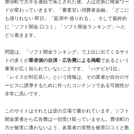
豊頃町で大手を連続で落とされた後、人は次第に検索ワー
ドが変わっていきます。「審査甘い消費者金融」「どこに
も借りれない 即日」「延滞中 借りれる」、そして最終的
に「ソフト闇金 口コミ」「ソフト闇金ランキング」へた
どり着きます。
問題は、「ソフト闇金ランキング」で上位に出てくるサイ
トの多くが
業者側の自演・広告費による掲載
であるという
事実が広く知られていないことです。「ハナビが1位」
「レイスが対応良い」という情報は、その業者が自分のサ
ービスに誘導するために作ったコンテンツである可能性が
非常に高いです。
このサイトはそれとは逆の立場で書かれています。ソフト
闇金業者から広告費は一切受け取っていません。豊頃町の
方が被害に遭わないよう、各業者の実態を被害口コミと数