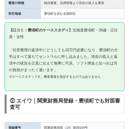
審査の特徴
独自審査。信用情報より現在の収入を重視
対応地域
豊頃町を含む全国対応
【口コミ：豊頃町のケーススタディ】
北海道豊頃町・36歳・正社
員・女性
「任意整理の返済中にどうしても10万円必要になり、豊頃町の大
手はすべて落ちてセントラルに申し込みました。現在の収入と返
済中の状況を正直に伝えて無事に可決。ソフト闇金と比べれば月
の負担がまったく違います」
※ケーススタディです。審査通過を保証するものではありません
② エイワ｜関東財務局登録・豊頃町でも対面審
査可
登録番号
関東財務局長（14）第00154号