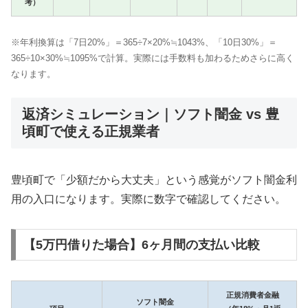
考）
※年利換算は「7日20%」＝365÷7×20%≒1043%、「10日30%」＝
365÷10×30%≒1095%で計算。実際には手数料も加わるためさらに高く
なります。
返済シミュレーション｜ソフト闇金 vs 豊
頃町で使える正規業者
豊頃町で「少額だから大丈夫」という感覚がソフト闇金利
用の入口になります。実際に数字で確認してください。
【5万円借りた場合】6ヶ月間の支払い比較
正規消費者金融
ソフト闇金