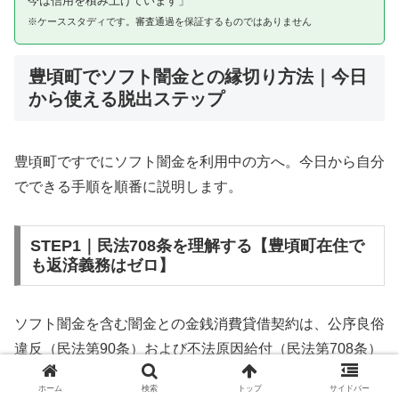
今は信用を積み上げています」
※ケーススタディです。審査通過を保証するものではありません
豊頃町でソフト闇金との縁切り方法｜今日
から使える脱出ステップ
豊頃町ですでにソフト闇金を利用中の方へ。今日から自分
でできる手順を順番に説明します。
STEP1｜民法708条を理解する【豊頃町在住で
も返済義務はゼロ】
ソフト闇金を含む闇金との金銭消費貸借契約は、公序良俗
違反（民法第90条）および不法原因給付（民法第708条）
に該当するため、法的には無効です。豊頃町在住であって
ホーム
検索
トップ
サイドバー
も同様です。