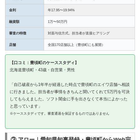
金利
年17.95〜19.94%
融資額
1万〜50万円
審査の特徴
対面与信方式。担当者が直接ヒアリング
店舗
全国170店舗以上（豊頃町にも展開）
【口コミ：豊頃町のケーススタディ】
北海道豊頃町・43歳・自営業・男性
「自己破産から1年半が経過した時点で豊頃町のエイワ店舗へ相談
に行きました。担当者が事情をきちんと聞いてくれて5万円を可決
してもらえました。ソフト闇金に手を出さなくて本当によかった
と思っています」
※ケーススタディです。審査通過を保証するものではありません
③ アロー｜愛知県知事登録・豊頃町からWeb完