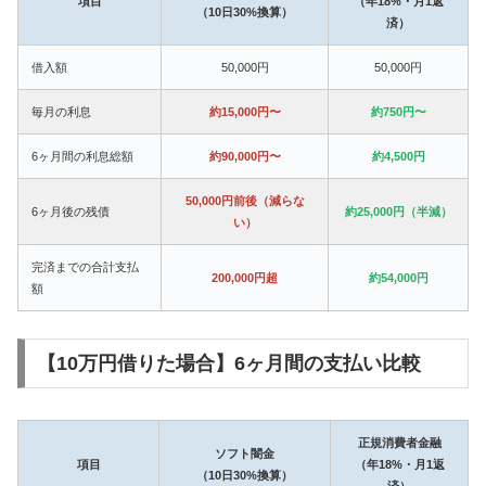
項目
（年18%・月1返
（10日30%換算）
済）
借入額
50,000円
50,000円
毎月の利息
約15,000円〜
約750円〜
6ヶ月間の利息総額
約90,000円〜
約4,500円
50,000円前後（減らな
6ヶ月後の残債
約25,000円（半減）
い）
完済までの合計支払
200,000円超
約54,000円
額
【10万円借りた場合】6ヶ月間の支払い比較
正規消費者金融
ソフト闇金
項目
（年18%・月1返
（10日30%換算）
済）