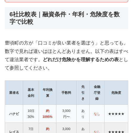
6社比較表｜融資条件・年利・危険度を数
字で比較
豊頃町の方が「口コミが良い業者を選ぼう」と思っても、
数字で見れば違いはほとんどありません。以下の表はすべ
て違法業者です。
どれだけ危険かを理解するための表
とし
て参照してください。
先
金融
基本
年利換
業者名
手数料
引
庁登
危険度
金利
算
き
録
10日
約
3,000
あ
ハナビ
なし
★★★★★
30%
1095%
円〜
り
7日
約
3,000
あ
レイス
なし
★★★★★