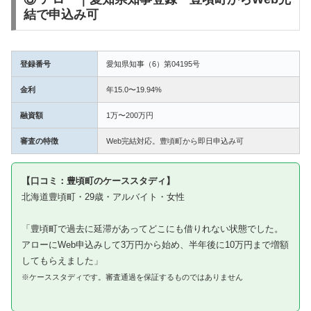
結で申込み可
登録番号
愛知県知事（6）第04195号
金利
年15.0〜19.94%
融資額
1万〜200万円
審査の特徴
Web完結対応。豊頃町から即日申込み可
【口コミ：豊頃町のケーススタディ】
北海道豊頃町・29歳・アルバイト・女性
「豊頃町で過去に延滞があってどこにも借りれない状態でした。
アローにWeb申込みして3万円から始め、半年後に10万円まで増額
してもらえました」
※ケーススタディです。審査通過を保証するものではありません