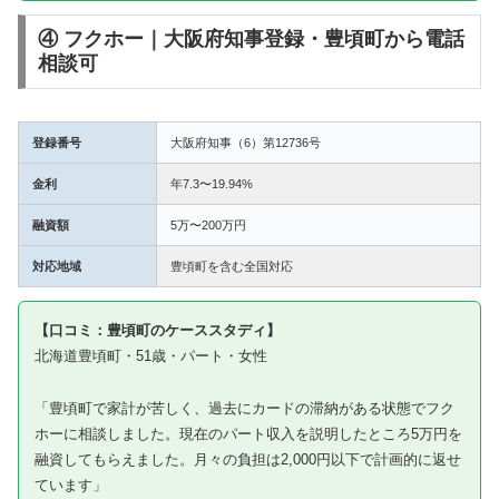
④ フクホー｜大阪府知事登録・豊頃町から電話
相談可
登録番号
大阪府知事（6）第12736号
金利
年7.3〜19.94%
融資額
5万〜200万円
対応地域
豊頃町を含む全国対応
【口コミ：豊頃町のケーススタディ】
北海道豊頃町・51歳・パート・女性
「豊頃町で家計が苦しく、過去にカードの滞納がある状態でフク
ホーに相談しました。現在のパート収入を説明したところ5万円を
融資してもらえました。月々の負担は2,000円以下で計画的に返せ
ています」