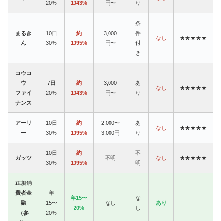
20%
1043%
円〜
り
条
まるき
10日
約
3,000
件
なし
★★★★★
ん
30%
1095%
円〜
付
き
コウコ
ウ
7日
約
3,000
あ
なし
★★★★★
ファイ
20%
1043%
円〜
り
ナンス
アーリ
10日
約
2,000〜
あ
なし
★★★★★
ー
30%
1095%
3,000円
り
10日
約
不
ガッツ
不明
なし
★★★★★
30%
1095%
明
正規消
費者金
年
年15〜
な
融
15〜
なし
あり
—
20%
し
（参
20%