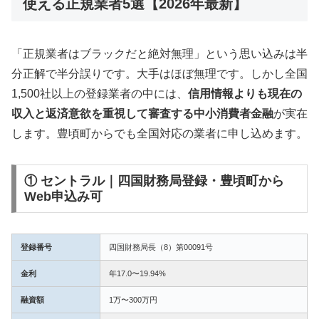
使える正規業者5選【2026年最新】
「正規業者はブラックだと絶対無理」という思い込みは半
分正解で半分誤りです。大手はほぼ無理です。しかし全国
1,500社以上の登録業者の中には、
信用情報よりも現在の
収入と返済意欲を重視して審査する中小消費者金融
が実在
します。豊頃町からでも全国対応の業者に申し込めます。
① セントラル｜四国財務局登録・豊頃町から
Web申込み可
登録番号
四国財務局長（8）第00091号
金利
年17.0〜19.94%
融資額
1万〜300万円