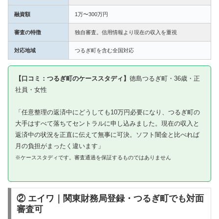
融資額
1万〜300万円
審査の特徴
独自審査。信用情報より現在の収入を重視
対応地域
つるぎ町を含む全国対応
【口コミ：つるぎ町のケーススタディ】
徳島つるぎ町・36歳・正
社員・女性
「任意整理の返済中にどうしても10万円必要になり、つるぎ町の
大手はすべて落ちてセントラルに申し込みました。現在の収入と
返済中の状況を正直に伝えて無事に可決。ソフト闇金と比べれば
月の負担がまったく違います」
※ケーススタディです。審査通過を保証するものではありません
② エイワ｜関東財務局登録・つるぎ町でも対面
審査可