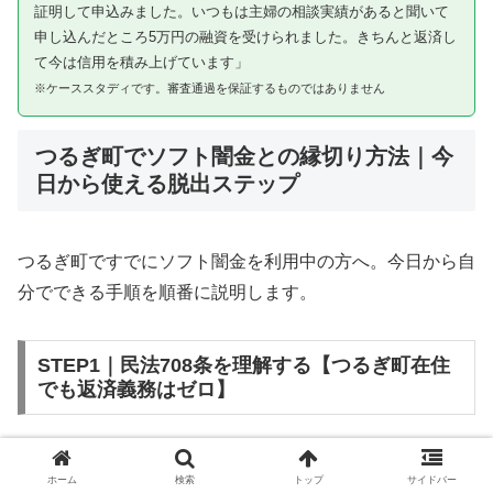
証明して申込みました。いつもは主婦の相談実績があると聞いて
申し込んだところ5万円の融資を受けられました。きちんと返済し
て今は信用を積み上げています」
※ケーススタディです。審査通過を保証するものではありません
つるぎ町でソフト闇金との縁切り方法｜今
日から使える脱出ステップ
つるぎ町ですでにソフト闇金を利用中の方へ。今日から自
分でできる手順を順番に説明します。
STEP1｜民法708条を理解する【つるぎ町在住
でも返済義務はゼロ】
ソフト闇金を含む闇金との金銭消費貸借契約は、公序良俗
ホーム
検索
トップ
サイドバー
違反（民法第90条）および不法原因給付（民法第708条）