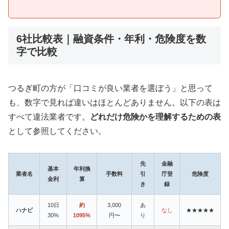
6社比較表｜融資条件・年利・危険度を数
字で比較
つるぎ町の方が「口コミが良い業者を選ぼう」と思って
も、数字で見れば違いはほとんどありません。以下の表は
すべて違法業者です。
どれだけ危険かを理解するための表
として参照してください。
先
金融
基本
年利換
業者名
手数料
引
庁登
危険度
金利
算
き
録
10日
約
3,000
あ
ハナビ
なし
★★★★★
30%
1095%
円〜
り