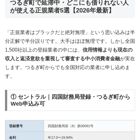
つるぎ町で延滞中・どこにも借りれない人
が使える正規業者5選【2026年最新】
「正規業者はブラックだと絶対無理」という思い込みは半
分正解で半分誤りです。大手はほぼ無理です。しかし全国
1,500社以上の登録業者の中には、
信用情報よりも現在の
収入と返済意欲を重視して審査する中小消費者金融
が実在
します。つるぎ町からでも全国対応の業者に申し込めま
す。
① セントラル｜四国財務局登録・つるぎ町から
Web申込み可
登録番号
四国財務局長（8）第00091号
金利
年17.0〜19.94%