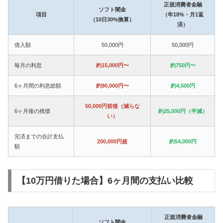
正規消費者金融
ソフト闇金
項目
（年18%・月1返
（10日30%換算）
済）
借入額
50,000円
50,000円
毎月の利息
約15,000円〜
約750円〜
6ヶ月間の利息総額
約90,000円〜
約4,500円
50,000円前後（減らな
6ヶ月後の残債
約25,000円（半減）
い）
完済までの合計支払
200,000円超
約54,000円
額
【10万円借りた場合】6ヶ月間の支払い比較
正規消費者金融
ソフト闇金