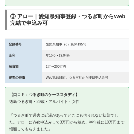
③ アロー｜愛知県知事登録・つるぎ町からWeb
完結で申込み可
登録番号
愛知県知事（6）第04195号
金利
年15.0〜19.94%
融資額
1万〜200万円
審査の特徴
Web完結対応。つるぎ町から即日申込み可
【口コミ：つるぎ町のケーススタディ】
徳島つるぎ町・29歳・アルバイト・女性
「つるぎ町で過去に延滞があってどこにも借りれない状態でし
た。アローにWeb申込みして3万円から始め、半年後に10万円まで
増額してもらえました」