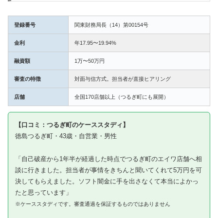
登録番号
関東財務局長（14）第00154号
金利
年17.95〜19.94%
融資額
1万〜50万円
審査の特徴
対面与信方式。担当者が直接ヒアリング
店舗
全国170店舗以上（つるぎ町にも展開）
【口コミ：つるぎ町のケーススタディ】
徳島つるぎ町・43歳・自営業・男性
「自己破産から1年半が経過した時点でつるぎ町のエイワ店舗へ相
談に行きました。担当者が事情をきちんと聞いてくれて5万円を可
決してもらえました。ソフト闇金に手を出さなくて本当によかっ
たと思っています」
※ケーススタディです。審査通過を保証するものではありません