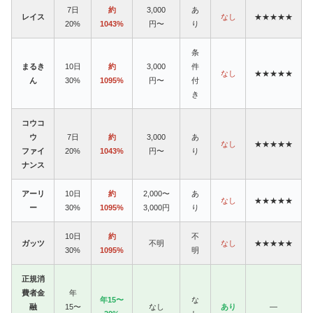
7日
約
3,000
あ
レイス
なし
★★★★★
20%
1043%
円〜
り
条
まるき
10日
約
3,000
件
なし
★★★★★
ん
30%
1095%
円〜
付
き
コウコ
ウ
7日
約
3,000
あ
なし
★★★★★
ファイ
20%
1043%
円〜
り
ナンス
アーリ
10日
約
2,000〜
あ
なし
★★★★★
ー
30%
1095%
3,000円
り
10日
約
不
ガッツ
不明
なし
★★★★★
30%
1095%
明
正規消
費者金
年
年15〜
な
融
15〜
なし
あり
—