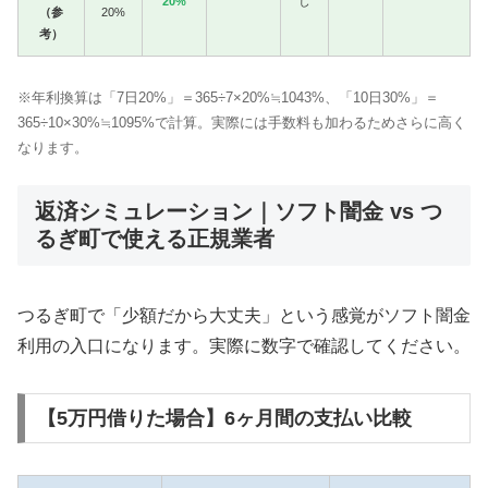
20%
し
（参
20%
考）
※年利換算は「7日20%」＝365÷7×20%≒1043%、「10日30%」＝
365÷10×30%≒1095%で計算。実際には手数料も加わるためさらに高く
なります。
返済シミュレーション｜ソフト闇金 vs つ
るぎ町で使える正規業者
つるぎ町で「少額だから大丈夫」という感覚がソフト闇金
利用の入口になります。実際に数字で確認してください。
【5万円借りた場合】6ヶ月間の支払い比較