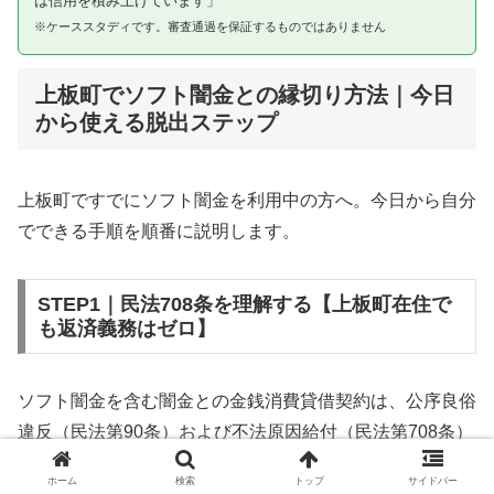
は信用を積み上げています」
※ケーススタディです。審査通過を保証するものではありません
上板町でソフト闇金との縁切り方法｜今日
から使える脱出ステップ
上板町ですでにソフト闇金を利用中の方へ。今日から自分
でできる手順を順番に説明します。
STEP1｜民法708条を理解する【上板町在住で
も返済義務はゼロ】
ソフト闇金を含む闇金との金銭消費貸借契約は、公序良俗
違反（民法第90条）および不法原因給付（民法第708条）
に該当するため、法的には無効です。上板町在住であって
ホーム
検索
トップ
サイドバー
も同様です。