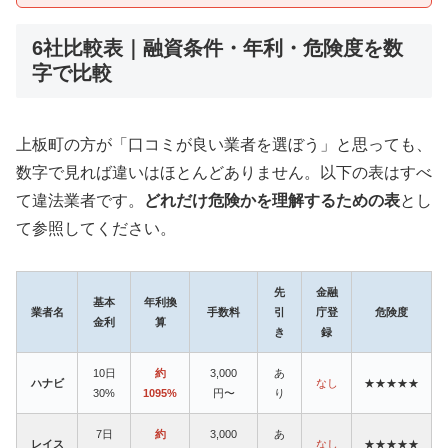
6社比較表｜融資条件・年利・危険度を数
字で比較
上板町の方が「口コミが良い業者を選ぼう」と思っても、
数字で見れば違いはほとんどありません。以下の表はすべ
て違法業者です。
どれだけ危険かを理解するための表
とし
て参照してください。
先
金融
基本
年利換
業者名
手数料
引
庁登
危険度
金利
算
き
録
10日
約
3,000
あ
ハナビ
なし
★★★★★
30%
1095%
円〜
り
7日
約
3,000
あ
レイス
なし
★★★★★