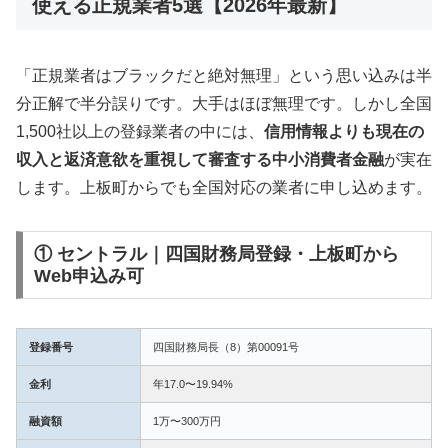
使える正規業者5選【2026年最新】
「正規業者はブラックだと絶対無理」という思い込みは半
分正解で半分誤りです。大手はほぼ無理です。しかし全国
1,500社以上の登録業者の中には、
信用情報よりも現在の
収入と返済意欲を重視して審査する中小消費者金融
が実在
します。上板町からでも全国対応の業者に申し込めます。
① セントラル｜四国財務局登録・上板町から
Web申込み可
登録番号
四国財務局長（8）第00091号
金利
年17.0〜19.94%
融資額
1万〜300万円