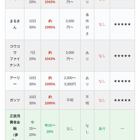
20%
1043%
円〜
り
条
まるき
10日
約
3,000
件
なし
★★★★★
ん
30%
1095%
円〜
付
き
コウコ
ウ
7日
約
3,000
あ
なし
★★★★★
ファイ
20%
1043%
円〜
り
ナンス
アーリ
10日
約
2,000〜
あ
なし
★★★★★
ー
30%
1095%
3,000円
り
10日
約
不
ガッツ
不明
なし
★★★★★
30%
1095%
明
正規消
費者金
年
年15〜
な
融
15〜
なし
あり
—
20%
し
（参
20%