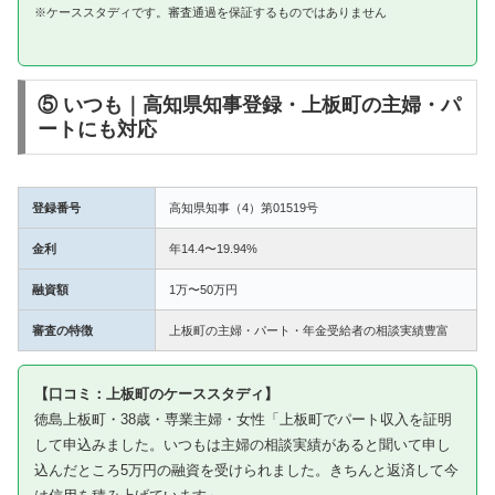
※ケーススタディです。審査通過を保証するものではありません
⑤ いつも｜高知県知事登録・上板町の主婦・パ
ートにも対応
登録番号
高知県知事（4）第01519号
金利
年14.4〜19.94%
融資額
1万〜50万円
審査の特徴
上板町の主婦・パート・年金受給者の相談実績豊富
【口コミ：上板町のケーススタディ】
徳島上板町・38歳・専業主婦・女性「上板町でパート収入を証明
して申込みました。いつもは主婦の相談実績があると聞いて申し
込んだところ5万円の融資を受けられました。きちんと返済して今