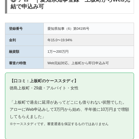
結で申込み可
登録番号
愛知県知事（6）第04195号
金利
年15.0〜19.94%
融資額
1万〜200万円
審査の特徴
Web完結対応。上板町から即日申込み可
【口コミ：上板町のケーススタディ】
徳島上板町・29歳・アルバイト・女性
「上板町で過去に延滞があってどこにも借りれない状態でした。
アローにWeb申込みして3万円から始め、半年後に10万円まで増額
してもらえました」
※ケーススタディです。審査通過を保証するものではありません