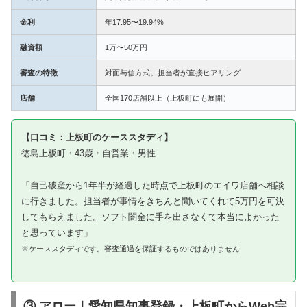
金利
年17.95〜19.94%
融資額
1万〜50万円
審査の特徴
対面与信方式。担当者が直接ヒアリング
店舗
全国170店舗以上（上板町にも展開）
【口コミ：上板町のケーススタディ】
徳島上板町・43歳・自営業・男性
「自己破産から1年半が経過した時点で上板町のエイワ店舗へ相談
に行きました。担当者が事情をきちんと聞いてくれて5万円を可決
してもらえました。ソフト闇金に手を出さなくて本当によかった
と思っています」
※ケーススタディです。審査通過を保証するものではありません
③ アロー｜愛知県知事登録・上板町からWeb完