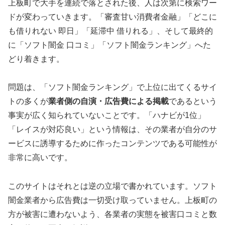
上板町で大手を連続で落とされた後、人は次第に検索ワー
ドが変わっていきます。「審査甘い消費者金融」「どこに
も借りれない 即日」「延滞中 借りれる」、そして最終的
に「ソフト闇金 口コミ」「ソフト闇金ランキング」へた
どり着きます。
問題は、「ソフト闇金ランキング」で上位に出てくるサイ
トの多くが
業者側の自演・広告費による掲載
であるという
事実が広く知られていないことです。「ハナビが1位」
「レイスが対応良い」という情報は、その業者が自分のサ
ービスに誘導するために作ったコンテンツである可能性が
非常に高いです。
このサイトはそれとは逆の立場で書かれています。ソフト
闇金業者から広告費は一切受け取っていません。上板町の
方が被害に遭わないよう、各業者の実態を被害口コミと数