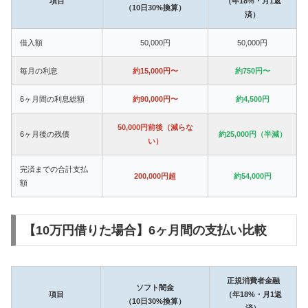
項目
（年18%・月1返
（10日30%換算）
済）
借入額
50,000円
50,000円
毎月の利息
約15,000円〜
約750円〜
6ヶ月間の利息総額
約90,000円〜
約4,500円
50,000円前後（減らな
6ヶ月後の残債
約25,000円（半減）
い）
完済までの合計支払
200,000円超
約54,000円
額
【10万円借りた場合】6ヶ月間の支払い比較
正規消費者金融
ソフト闇金
項目
（年18%・月1返
（10日30%換算）
済）