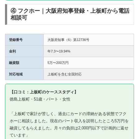
④ フクホー｜大阪府知事登録・上板町から電話
相談可
登録番号
大阪府知事（6）第12736号
金利
年7.3〜19.94%
融資額
5万〜200万円
対応地域
上板町を含む全国対応
【口コミ：上板町のケーススタディ】
徳島上板町・51歳・パート・女性
「上板町で家計が苦しく、過去にカードの滞納がある状態でフク
ホーに相談しました。現在のパート収入を説明したところ5万円を
融資してもらえました。月々の負担は2,000円以下で計画的に返せ
ています」