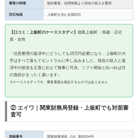
審査の特徴
独自審査。信用情報より現在の収入を重視
対応地域
上板町を含む全国対応
【口コミ：上板町のケーススタディ】
徳島上板町・36歳・正社
員・女性
「任意整理の返済中にどうしても10万円必要になり、上板町の大
手はすべて落ちてセントラルに申し込みました。現在の収入と返
済中の状況を正直に伝えて無事に可決。ソフト闇金と比べれば月
の負担がまったく違います」
※ケーススタディです。審査通過を保証するものではありません
② エイワ｜関東財務局登録・上板町でも対面審
査可
登録番号
関東財務局長（14）第00154号