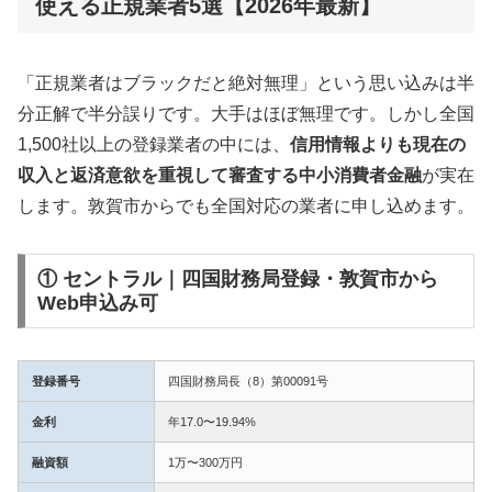
使える正規業者5選【2026年最新】
「正規業者はブラックだと絶対無理」という思い込みは半
分正解で半分誤りです。大手はほぼ無理です。しかし全国
1,500社以上の登録業者の中には、
信用情報よりも現在の
収入と返済意欲を重視して審査する中小消費者金融
が実在
します。敦賀市からでも全国対応の業者に申し込めます。
① セントラル｜四国財務局登録・敦賀市から
Web申込み可
登録番号
四国財務局長（8）第00091号
金利
年17.0〜19.94%
融資額
1万〜300万円