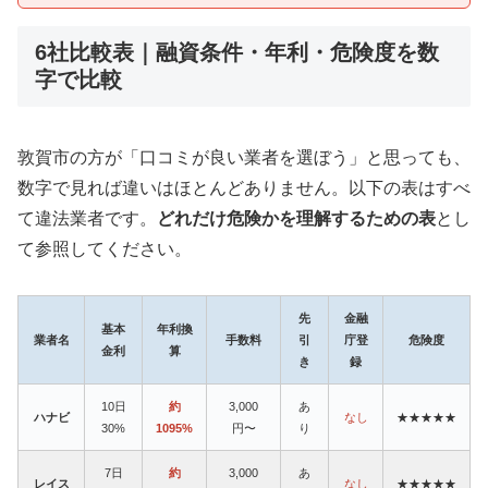
6社比較表｜融資条件・年利・危険度を数
字で比較
敦賀市の方が「口コミが良い業者を選ぼう」と思っても、
数字で見れば違いはほとんどありません。以下の表はすべ
て違法業者です。
どれだけ危険かを理解するための表
とし
て参照してください。
先
金融
基本
年利換
業者名
手数料
引
庁登
危険度
金利
算
き
録
10日
約
3,000
あ
ハナビ
なし
★★★★★
30%
1095%
円〜
り
7日
約
3,000
あ
レイス
なし
★★★★★