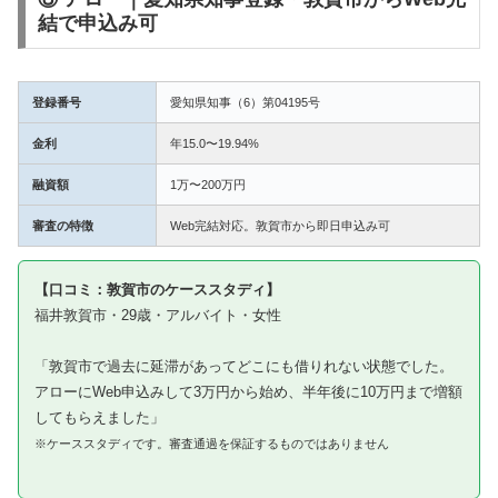
結で申込み可
登録番号
愛知県知事（6）第04195号
金利
年15.0〜19.94%
融資額
1万〜200万円
審査の特徴
Web完結対応。敦賀市から即日申込み可
【口コミ：敦賀市のケーススタディ】
福井敦賀市・29歳・アルバイト・女性
「敦賀市で過去に延滞があってどこにも借りれない状態でした。
アローにWeb申込みして3万円から始め、半年後に10万円まで増額
してもらえました」
※ケーススタディです。審査通過を保証するものではありません