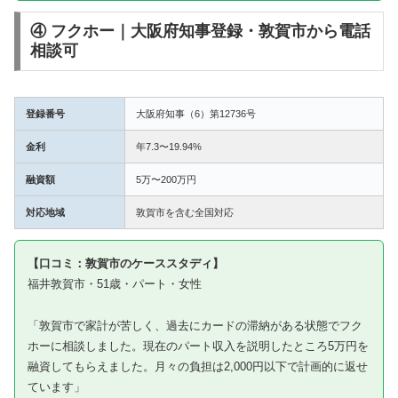
④ フクホー｜大阪府知事登録・敦賀市から電話
相談可
登録番号
大阪府知事（6）第12736号
金利
年7.3〜19.94%
融資額
5万〜200万円
対応地域
敦賀市を含む全国対応
【口コミ：敦賀市のケーススタディ】
福井敦賀市・51歳・パート・女性
「敦賀市で家計が苦しく、過去にカードの滞納がある状態でフク
ホーに相談しました。現在のパート収入を説明したところ5万円を
融資してもらえました。月々の負担は2,000円以下で計画的に返せ
ています」