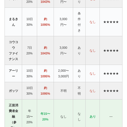
20%
1043%
円〜
り
条
まるき
10日
約
3,000
件
なし
★★★★★
ん
30%
1095%
円〜
付
き
コウコ
ウ
7日
約
3,000
あ
なし
★★★★★
ファイ
20%
1043%
円〜
り
ナンス
アーリ
10日
約
2,000〜
あ
なし
★★★★★
ー
30%
1095%
3,000円
り
10日
約
不
ガッツ
不明
なし
★★★★★
30%
1095%
明
正規消
費者金
年
年15〜
な
融
15〜
なし
あり
—
20%
し
（参
20%