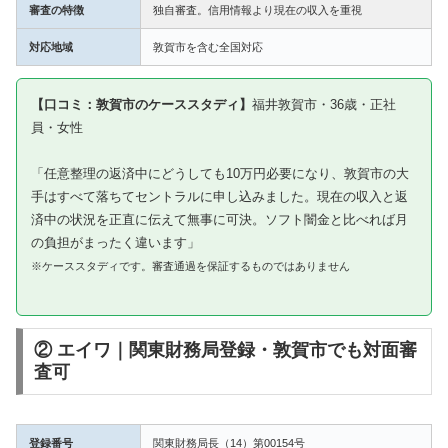
審査の特徴
独自審査。信用情報より現在の収入を重視
対応地域
敦賀市を含む全国対応
【口コミ：敦賀市のケーススタディ】
福井敦賀市・36歳・正社
員・女性
「任意整理の返済中にどうしても10万円必要になり、敦賀市の大
手はすべて落ちてセントラルに申し込みました。現在の収入と返
済中の状況を正直に伝えて無事に可決。ソフト闇金と比べれば月
の負担がまったく違います」
※ケーススタディです。審査通過を保証するものではありません
② エイワ｜関東財務局登録・敦賀市でも対面審
査可
登録番号
関東財務局長（14）第00154号