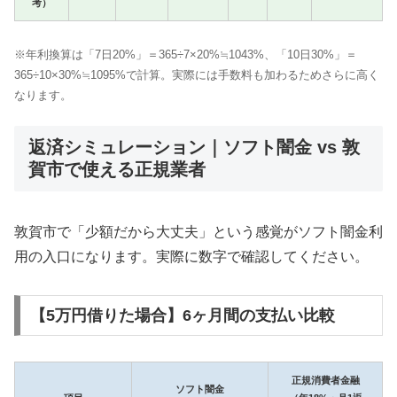
考）
※年利換算は「7日20%」＝365÷7×20%≒1043%、「10日30%」＝
365÷10×30%≒1095%で計算。実際には手数料も加わるためさらに高く
なります。
返済シミュレーション｜ソフト闇金 vs 敦
賀市で使える正規業者
敦賀市で「少額だから大丈夫」という感覚がソフト闇金利
用の入口になります。実際に数字で確認してください。
【5万円借りた場合】6ヶ月間の支払い比較
正規消費者金融
ソフト闇金