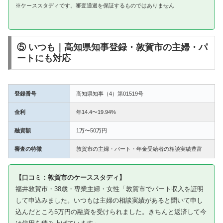
※ケーススタディです。審査通過を保証するものではありません
⑤ いつも｜高知県知事登録・敦賀市の主婦・パ
ートにも対応
登録番号
高知県知事（4）第01519号
金利
年14.4〜19.94%
融資額
1万〜50万円
審査の特徴
敦賀市の主婦・パート・年金受給者の相談実績豊富
【口コミ：敦賀市のケーススタディ】
福井敦賀市・38歳・専業主婦・女性「敦賀市でパート収入を証明
して申込みました。いつもは主婦の相談実績があると聞いて申し
込んだところ5万円の融資を受けられました。きちんと返済して今