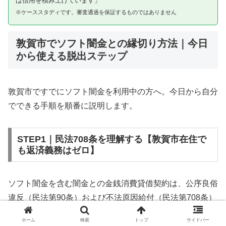
は信用を積み上げています」
※ケーススタディです。審査通過を保証するものではありません
敦賀市でソフト闇金との縁切り方法｜今日
から使える脱出ステップ
敦賀市ですでにソフト闇金を利用中の方へ。今日から自分
でできる手順を順番に説明します。
STEP1｜民法708条を理解する【敦賀市在住で
も返済義務はゼロ】
ソフト闇金を含む闇金との金銭消費貸借契約は、公序良俗
違反（民法第90条）および不法原因給付（民法第708条）
に該当するため、法的には無効です。敦賀市在住であって
ホーム
検索
トップ
サイドバー
も同様です。