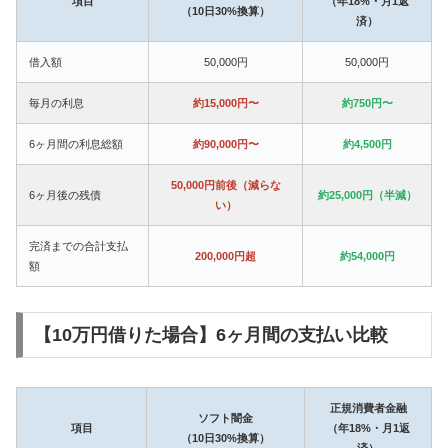
項目
（年18%・月1返
（10日30%換算）
済）
借入額
50,000円
50,000円
毎月の利息
約15,000円〜
約750円〜
6ヶ月間の利息総額
約90,000円〜
約4,500円
50,000円前後（減らな
6ヶ月後の残債
約25,000円（半減）
い）
完済までの合計支払
200,000円超
約54,000円
額
【10万円借りた場合】6ヶ月間の支払い比較
正規消費者金融
ソフト闇金
項目
（年18%・月1返
（10日30%換算）
済）