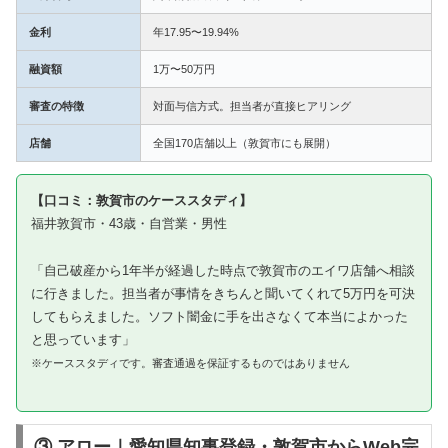
金利
年17.95〜19.94%
融資額
1万〜50万円
審査の特徴
対面与信方式。担当者が直接ヒアリング
店舗
全国170店舗以上（敦賀市にも展開）
【口コミ：敦賀市のケーススタディ】
福井敦賀市・43歳・自営業・男性
「自己破産から1年半が経過した時点で敦賀市のエイワ店舗へ相談
に行きました。担当者が事情をきちんと聞いてくれて5万円を可決
してもらえました。ソフト闇金に手を出さなくて本当によかった
と思っています」
※ケーススタディです。審査通過を保証するものではありません
③ アロー｜愛知県知事登録・敦賀市からWeb完