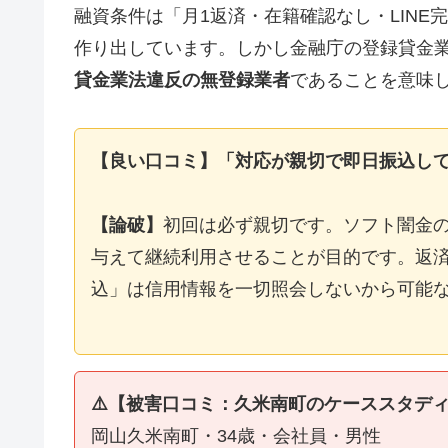
融資条件は「月1返済・在籍確認なし・LIN
作り出しています。しかし金融庁の登録貸金
貸金業法違反の無登録業者
であることを意味
【良い口コミ】「対応が親切で即日振込し
【論破】
初回は必ず親切です。ソフト闇金
与えて継続利用させることが目的です。返済
込」は信用情報を一切照会しないから可能
⚠️【被害口コミ：久米南町のケーススタデ
岡山久米南町・34歳・会社員・男性