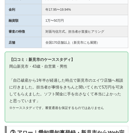
金利
年17.95〜19.94%
融資額
1万〜50万円
審査の特徴
対面与信方式。担当者が直接ヒアリング
店舗
全国170店舗以上（新見市にも展開）
【口コミ：新見市のケーススタディ】
岡山新見市・43歳・自営業・男性
「自己破産から1年半が経過した時点で新見市のエイワ店舗へ相談
に行きました。担当者が事情をきちんと聞いてくれて5万円を可決
してもらえました。ソフト闇金に手を出さなくて本当によかった
と思っています」
※ケーススタディです。審査通過を保証するものではありません
③ アロー｜愛知県知事登録・新見市からWeb完