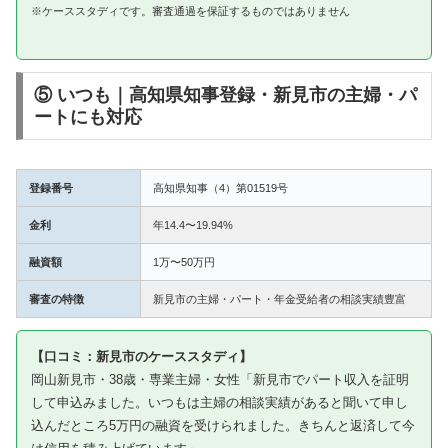
※ケーススタディです。審査通過を保証するものではありません
⑤ いつも｜高知県知事登録・新見市の主婦・パ
ートにも対応
登録番号
高知県知事（4）第01519号
金利
年14.4〜19.94%
融資額
1万〜50万円
審査の特徴
新見市の主婦・パート・年金受給者の相談実績豊富
【口コミ：新見市のケーススタディ】
岡山新見市・38歳・専業主婦・女性「新見市でパート収入を証明
して申込みました。いつもは主婦の相談実績があると聞いて申し
込んだところ5万円の融資を受けられました。きちんと返済して今