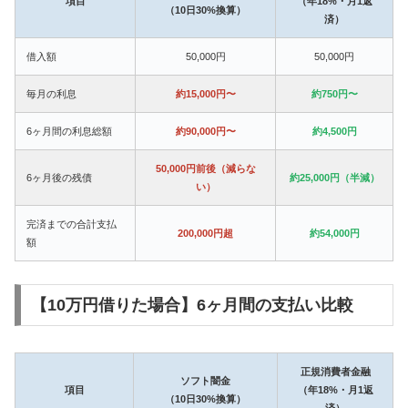
項目
（年18%・月1返
（10日30%換算）
済）
借入額
50,000円
50,000円
毎月の利息
約15,000円〜
約750円〜
6ヶ月間の利息総額
約90,000円〜
約4,500円
50,000円前後（減らな
6ヶ月後の残債
約25,000円（半減）
い）
完済までの合計支払
200,000円超
約54,000円
額
【10万円借りた場合】6ヶ月間の支払い比較
正規消費者金融
ソフト闇金
項目
（年18%・月1返
（10日30%換算）
済）