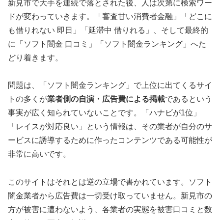
新見市で大手を連続で落とされた後、人は次第に検索ワー
ドが変わっていきます。「審査甘い消費者金融」「どこに
も借りれない 即日」「延滞中 借りれる」、そして最終的
に「ソフト闇金 口コミ」「ソフト闇金ランキング」へた
どり着きます。
問題は、「ソフト闇金ランキング」で上位に出てくるサイ
トの多くが
業者側の自演・広告費による掲載
であるという
事実が広く知られていないことです。「ハナビが1位」
「レイスが対応良い」という情報は、その業者が自分のサ
ービスに誘導するために作ったコンテンツである可能性が
非常に高いです。
このサイトはそれとは逆の立場で書かれています。ソフト
闇金業者から広告費は一切受け取っていません。新見市の
方が被害に遭わないよう、各業者の実態を被害口コミと数