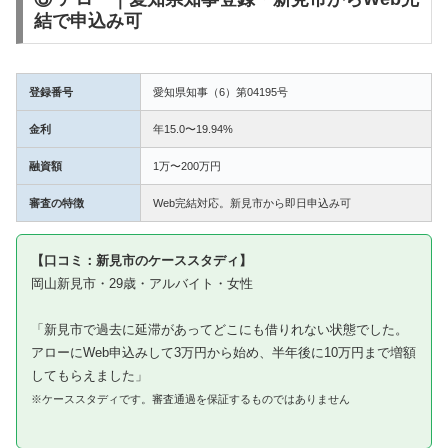
結で申込み可
登録番号
愛知県知事（6）第04195号
金利
年15.0〜19.94%
融資額
1万〜200万円
審査の特徴
Web完結対応。新見市から即日申込み可
【口コミ：新見市のケーススタディ】
岡山新見市・29歳・アルバイト・女性
「新見市で過去に延滞があってどこにも借りれない状態でした。
アローにWeb申込みして3万円から始め、半年後に10万円まで増額
してもらえました」
※ケーススタディです。審査通過を保証するものではありません