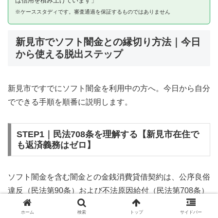
は信用を積み上げています」
※ケーススタディです。審査通過を保証するものではありません
新見市でソフト闇金との縁切り方法｜今日
から使える脱出ステップ
新見市ですでにソフト闇金を利用中の方へ。今日から自分
でできる手順を順番に説明します。
STEP1｜民法708条を理解する【新見市在住で
も返済義務はゼロ】
ソフト闇金を含む闇金との金銭消費貸借契約は、公序良俗
違反（民法第90条）および不法原因給付（民法第708条）
に該当するため、法的には無効です。新見市在住であって
ホーム
検索
トップ
サイドバー
も同様です。