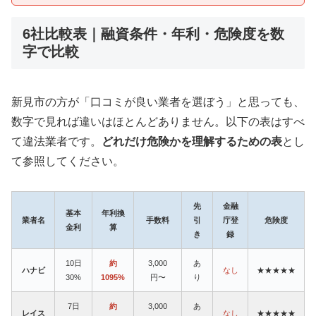
6社比較表｜融資条件・年利・危険度を数
字で比較
新見市の方が「口コミが良い業者を選ぼう」と思っても、
数字で見れば違いはほとんどありません。以下の表はすべ
て違法業者です。
どれだけ危険かを理解するための表
とし
て参照してください。
先
金融
基本
年利換
業者名
手数料
引
庁登
危険度
金利
算
き
録
10日
約
3,000
あ
ハナビ
なし
★★★★★
30%
1095%
円〜
り
7日
約
3,000
あ
レイス
なし
★★★★★