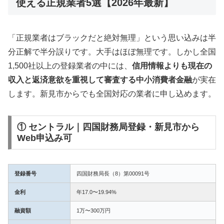
使える正規業者5選【2026年最新】
「正規業者はブラックだと絶対無理」という思い込みは半
分正解で半分誤りです。大手はほぼ無理です。しかし全国
1,500社以上の登録業者の中には、
信用情報よりも現在の
収入と返済意欲を重視して審査する中小消費者金融
が実在
します。新見市からでも全国対応の業者に申し込めます。
① セントラル｜四国財務局登録・新見市から
Web申込み可
登録番号
四国財務局長（8）第00091号
金利
年17.0〜19.94%
融資額
1万〜300万円