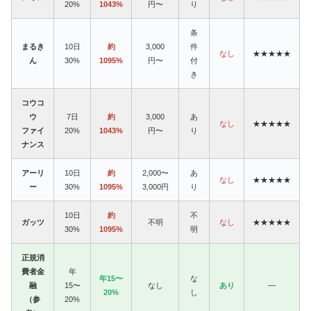
20%
1043%
円〜
り
条
まるき
10日
約
3,000
件
なし
★★★★★
ん
30%
1095%
円〜
付
き
コウコ
ウ
7日
約
3,000
あ
なし
★★★★★
ファイ
20%
1043%
円〜
り
ナンス
アーリ
10日
約
2,000〜
あ
なし
★★★★★
ー
30%
1095%
3,000円
り
10日
約
不
ガッツ
不明
なし
★★★★★
30%
1095%
明
正規消
費者金
年
年15〜
な
融
15〜
なし
あり
—
20%
し
（参
20%