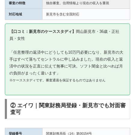
審査の特徴
独自審査。信用情報より現在の収入を重視
対応地域
新見市を含む全国対応
【口コミ：新見市のケーススタディ】
岡山新見市・36歳・正社
員・女性
「任意整理の返済中にどうしても10万円必要になり、新見市の大
手はすべて落ちてセントラルに申し込みました。現在の収入と返
済中の状況を正直に伝えて無事に可決。ソフト闇金と比べれば月
の負担がまったく違います」
※ケーススタディです。審査通過を保証するものではありません
② エイワ｜関東財務局登録・新見市でも対面審
査可
登録番号
関東財務局長（14）第00154号