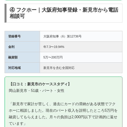
④ フクホー｜大阪府知事登録・新見市から電話
相談可
登録番号
大阪府知事（6）第12736号
金利
年7.3〜19.94%
融資額
5万〜200万円
対応地域
新見市を含む全国対応
【口コミ：新見市のケーススタディ】
岡山新見市・51歳・パート・女性
「新見市で家計が苦しく、過去にカードの滞納がある状態でフク
ホーに相談しました。現在のパート収入を説明したところ5万円を
融資してもらえました。月々の負担は2,000円以下で計画的に返せ
ています」