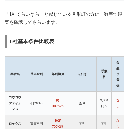
「1社くらいなら」と感じている月形町の方に、数字で現
実を確認してもらいます。
6社基本条件比較表
金
融
手数
業者名
基本金利
年利換算
先引き
庁
料
登
録
コウコウ
約
3,000
な
ファイナ
7日20%〜
あり
1043%〜
円〜
し
ンス
推定
な
ロックス
実質不明
不明
不明
700%超
し