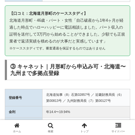
【口コミ：北海道月形町のケーススタディ】
北海道月形町・46歳・パート・女性「自己破産から1年4ヶ月が経
過した時点でハローハッピーに電話相談しました。パート収入の
証明を送付して3万円から始めることができました。少額でも正規
業者で返済実績を積めるのが大事だと実感しています」
※ケーススタディです。審査通過を保証するものではありません
③ キャネット｜月形町から申込み可・北海道〜
九州まで多拠点登録
北海道知事（8）石第02857号 ／ 近畿財務局長（6）
登録番号
第00813号 ／ 九州財務局長（7）第00127号
金利
年14.4〜19.94%
融資額
1万〜50万円
ホーム
検索
トップ
サイドバー
3拠点登録の信頼性。月形町からWEB完結で申込み可