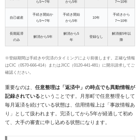
ら5〜7年
から5年
7〜10年
手続き開始か
手続き開始
手続きから
自己破産
10年
ら5〜7年
から5年
7〜10年
長期延滞
解消から5
解消後5年以
解消から5年
登録なし
のみ
年
降
※登録期間は手続きや完済のタイミングにより前後します。正確な情報
はCIC（0570-666-414）またはJICC（0120-441-481）に開示請求してご
確認ください。
重要なのは、
任意整理は「返済中」の時点でも異動情報が
記録されている
ということです。月形町で任意整理をして
毎月返済を続けている状態は、信用情報上は「事故情報あ
り」として扱われます。完済してから5年が経過して初め
て、大手の審査に申し込める状態になります。