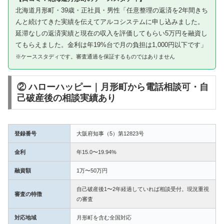
北海道月形町・39歳・正社員・男性「任意整理の返済を2年間きち
んと続けてきた実績を伝えてアルコシステムに申し込みました。
延滞なしの返済実績と現在の収入を評価してもらい5万円を融資し
てもらえました。金利は年19%台で月の負担は1,000円以下です」
※ケーススタディです。審査通過を保証するものではありません
② ハローハッピー｜月形町から電話相談可・自
己破産後の相談実績あり
登録番号
大阪府知事（5）第12823号
金利
年15.0〜19.94%
融資額
1万〜50万円
自己破産後1〜2年経過していれば相談受付。現況重視
審査の特徴
の審査
対応地域
月形町を含む全国対応