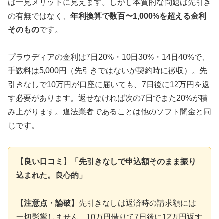
は一見メリットに見えます。しかし本質的な問題は先引き
の有無ではなく、
年利換算で数百〜1,000%を超える金利
そのもの
です。
プラウディアの金利は7日20%・10日30%・14日40%で、
手数料は5,000円（先引きではないが契約時に徴収）。先
引きなしで10万円が口座に届いても、7日後に12万円を返
す必要があります。返せなければ次の7日でまた20%が積
み上がります。違法業者であることは他のソフト闇金と同
じです。
【良い口コミ】「先引きなしで申込額そのまま振り
込まれた。良心的」
【注意点・論破】
先引きなしは返済時の請求額には
一切影響しません。10万円借りて7日後に12万円返す