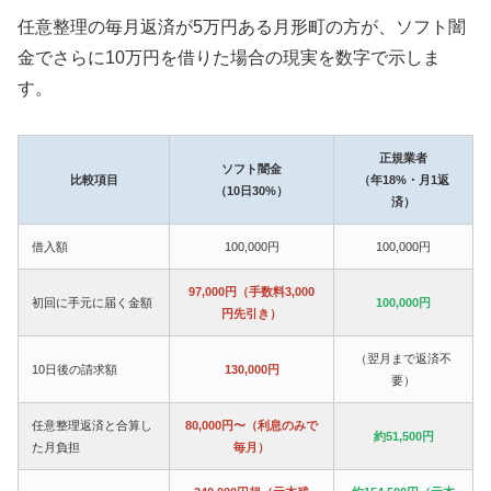
任意整理の毎月返済が5万円ある月形町の方が、ソフト闇
金でさらに10万円を借りた場合の現実を数字で示しま
す。
正規業者
ソフト闇金
比較項目
（年18%・月1返
（10日30%）
済）
借入額
100,000円
100,000円
97,000円（手数料3,000
初回に手元に届く金額
100,000円
円先引き）
（翌月まで返済不
10日後の請求額
130,000円
要）
任意整理返済と合算し
80,000円〜（利息のみで
約51,500円
た月負担
毎月）