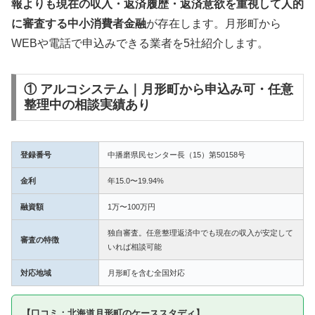
報よりも現在の収入・返済履歴・返済意欲を重視して人的
に審査する中小消費者金融
が存在します。月形町から
WEBや電話で申込みできる業者を5社紹介します。
① アルコシステム｜月形町から申込み可・任意
整理中の相談実績あり
登録番号
中播磨県民センター長（15）第50158号
金利
年15.0〜19.94%
融資額
1万〜100万円
独自審査。任意整理返済中でも現在の収入が安定して
審査の特徴
いれば相談可能
対応地域
月形町を含む全国対応
【口コミ：北海道月形町のケーススタディ】