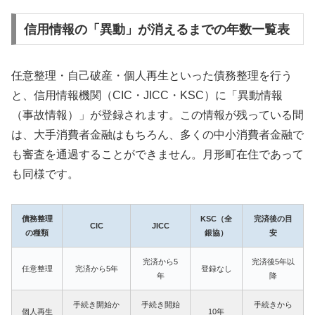
信用情報の「異動」が消えるまでの年数一覧表
任意整理・自己破産・個人再生といった債務整理を行う
と、信用情報機関（CIC・JICC・KSC）に「異動情報
（事故情報）」が登録されます。この情報が残っている間
は、大手消費者金融はもちろん、多くの中小消費者金融で
も審査を通過することができません。月形町在住であって
も同様です。
債務整理
KSC（全
完済後の目
CIC
JICC
の種類
銀協）
安
完済から5
完済後5年以
任意整理
完済から5年
登録なし
年
降
手続き開始か
手続き開始
手続きから
個人再生
10年