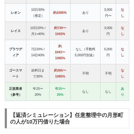
10日30%
3,000
な
レオン
約1095%
あり
（推定）
円〜
し
10日20% /
約730〜
3,000
な
レイス
あり
月1=40%
1043%
円
し
約
プラウデ
7日20% /
なし（手数料
5,000
な
1043〜
ィア
14日40%
5,000円別途）
円
し
1095%
ゴースマ
給料日ま
約365〜
な
不明
不明
ート
で30%
1095%
し
正規業者
年15〜
年15〜
あ
なし
なし
（参考）
20%
20%
り
【返済シミュレーション】任意整理中の月形町
の人が10万円借りた場合