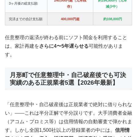
240,000円超（元本残
約154,500円（元本
3ヶ月後の総支払額
存）
減少中）
完済までの合計支払額
400,000円超
約108,000円
任意整理の返済が終わる前にソフト闇金を利用すること
は、家計再建を
さらに4〜5年遅らせる
可能性がありま
す。
月形町で任意整理中・自己破産後でも可決
実績のある正規業者5選【2026年最新】
「任意整理中・自己破産後は正規業者で絶対に借りられな
い」——これは半分正解で半分誤りです。大手消費者金融
（アコム・プロミス等）は信用情報の自動審査で弾かれま
す。しかし全国1,500社以上の登録業者の中には、
信用情