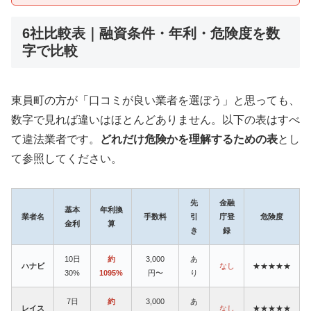
6社比較表｜融資条件・年利・危険度を数
字で比較
東員町の方が「口コミが良い業者を選ぼう」と思っても、
数字で見れば違いはほとんどありません。以下の表はすべ
て違法業者です。
どれだけ危険かを理解するための表
とし
て参照してください。
先
金融
基本
年利換
業者名
手数料
引
庁登
危険度
金利
算
き
録
10日
約
3,000
あ
ハナビ
なし
★★★★★
30%
1095%
円〜
り
7日
約
3,000
あ
レイス
なし
★★★★★