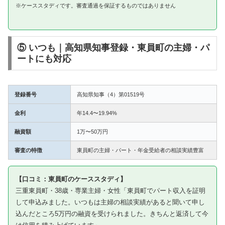
※ケーススタディです。審査通過を保証するものではありません
⑤ いつも｜高知県知事登録・東員町の主婦・パ
ートにも対応
登録番号
高知県知事（4）第01519号
金利
年14.4〜19.94%
融資額
1万〜50万円
審査の特徴
東員町の主婦・パート・年金受給者の相談実績豊富
【口コミ：東員町のケーススタディ】
三重東員町・38歳・専業主婦・女性「東員町でパート収入を証明
して申込みました。いつもは主婦の相談実績があると聞いて申し
込んだところ5万円の融資を受けられました。きちんと返済して今