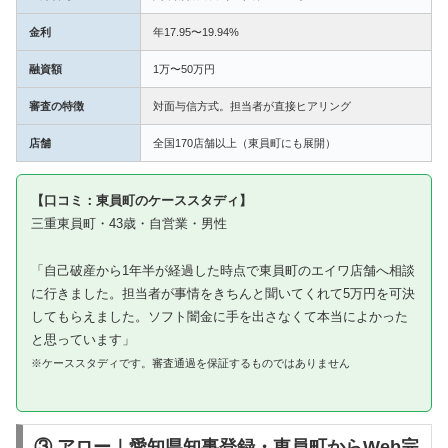
金利
年17.95〜19.94%
融資額
1万〜50万円
審査の特徴
対面与信方式。担当者が直接ヒアリング
店舗
全国170店舗以上（東員町にも展開）
【口コミ：東員町のケーススタディ】
三重東員町・43歳・自営業・男性
「自己破産から1年半が経過した時点で東員町のエイワ店舗へ相談
に行きました。担当者が事情をきちんと聞いてくれて5万円を可決
してもらえました。ソフト闇金に手を出さなくて本当によかった
と思っています」
※ケーススタディです。審査通過を保証するものではありません
③ アロー｜愛知県知事登録・東員町からWeb完