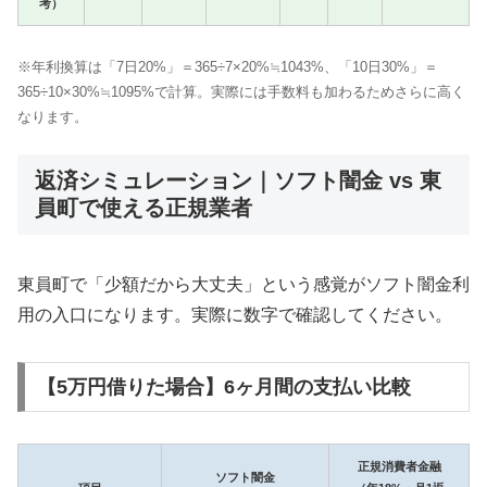
考）
※年利換算は「7日20%」＝365÷7×20%≒1043%、「10日30%」＝
365÷10×30%≒1095%で計算。実際には手数料も加わるためさらに高く
なります。
返済シミュレーション｜ソフト闇金 vs 東
員町で使える正規業者
東員町で「少額だから大丈夫」という感覚がソフト闇金利
用の入口になります。実際に数字で確認してください。
【5万円借りた場合】6ヶ月間の支払い比較
正規消費者金融
ソフト闇金