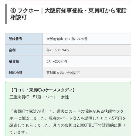
④ フクホー｜大阪府知事登録・東員町から電話
相談可
登録番号
大阪府知事（6）第12736号
金利
年7.3〜19.94%
融資額
5万〜200万円
対応地域
東員町を含む全国対応
【口コミ：東員町のケーススタディ】
三重東員町・51歳・パート・女性
「東員町で家計が苦しく、過去にカードの滞納がある状態でフク
ホーに相談しました。現在のパート収入を説明したところ5万円を
融資してもらえました。月々の負担は2,000円以下で計画的に返せ
ています」