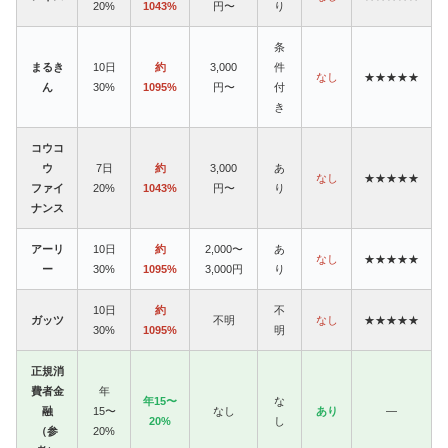
20%
1043%
円〜
り
条
まるき
10日
約
3,000
件
なし
★★★★★
ん
30%
1095%
円〜
付
き
コウコ
ウ
7日
約
3,000
あ
なし
★★★★★
ファイ
20%
1043%
円〜
り
ナンス
アーリ
10日
約
2,000〜
あ
なし
★★★★★
ー
30%
1095%
3,000円
り
10日
約
不
ガッツ
不明
なし
★★★★★
30%
1095%
明
正規消
費者金
年
年15〜
な
融
15〜
なし
あり
—
20%
し
（参
20%