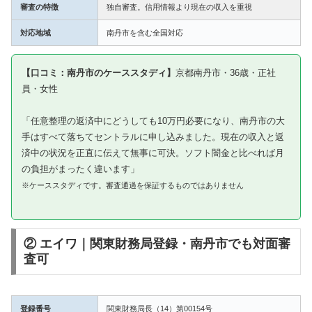
審査の特徴
独自審査。信用情報より現在の収入を重視
対応地域
南丹市を含む全国対応
【口コミ：南丹市のケーススタディ】
京都南丹市・36歳・正社
員・女性
「任意整理の返済中にどうしても10万円必要になり、南丹市の大
手はすべて落ちてセントラルに申し込みました。現在の収入と返
済中の状況を正直に伝えて無事に可決。ソフト闇金と比べれば月
の負担がまったく違います」
※ケーススタディです。審査通過を保証するものではありません
② エイワ｜関東財務局登録・南丹市でも対面審
査可
登録番号
関東財務局長（14）第00154号