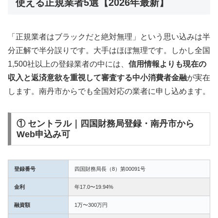
使える正規業者5選【2026年最新】
「正規業者はブラックだと絶対無理」という思い込みは半
分正解で半分誤りです。大手はほぼ無理です。しかし全国
1,500社以上の登録業者の中には、
信用情報よりも現在の
収入と返済意欲を重視して審査する中小消費者金融
が実在
します。南丹市からでも全国対応の業者に申し込めます。
① セントラル｜四国財務局登録・南丹市から
Web申込み可
登録番号
四国財務局長（8）第00091号
金利
年17.0〜19.94%
融資額
1万〜300万円