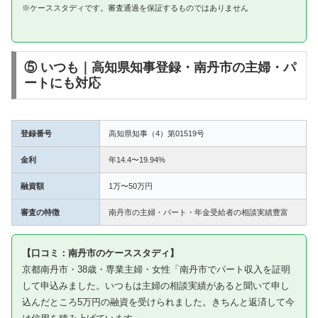
※ケーススタディです。審査通過を保証するものではありません
⑤ いつも｜高知県知事登録・南丹市の主婦・パ
ートにも対応
登録番号
高知県知事（4）第01519号
金利
年14.4〜19.94%
融資額
1万〜50万円
審査の特徴
南丹市の主婦・パート・年金受給者の相談実績豊富
【口コミ：南丹市のケーススタディ】
京都南丹市・38歳・専業主婦・女性「南丹市でパート収入を証明
して申込みました。いつもは主婦の相談実績があると聞いて申し
込んだところ5万円の融資を受けられました。きちんと返済して今