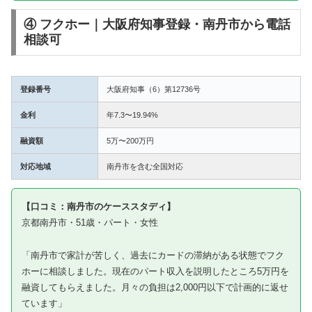
④ フクホー｜大阪府知事登録・南丹市から電話
相談可
登録番号
大阪府知事（6）第12736号
金利
年7.3〜19.94%
融資額
5万〜200万円
対応地域
南丹市を含む全国対応
【口コミ：南丹市のケーススタディ】
京都南丹市・51歳・パート・女性
「南丹市で家計が苦しく、過去にカードの滞納がある状態でフク
ホーに相談しました。現在のパート収入を説明したところ5万円を
融資してもらえました。月々の負担は2,000円以下で計画的に返せ
ています」