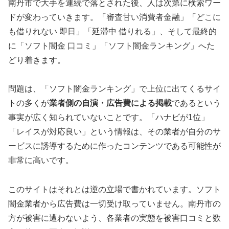
南丹市で大手を連続で落とされた後、人は次第に検索ワー
ドが変わっていきます。「審査甘い消費者金融」「どこに
も借りれない 即日」「延滞中 借りれる」、そして最終的
に「ソフト闇金 口コミ」「ソフト闇金ランキング」へた
どり着きます。
問題は、「ソフト闇金ランキング」で上位に出てくるサイ
トの多くが
業者側の自演・広告費による掲載
であるという
事実が広く知られていないことです。「ハナビが1位」
「レイスが対応良い」という情報は、その業者が自分のサ
ービスに誘導するために作ったコンテンツである可能性が
非常に高いです。
このサイトはそれとは逆の立場で書かれています。ソフト
闇金業者から広告費は一切受け取っていません。南丹市の
方が被害に遭わないよう、各業者の実態を被害口コミと数