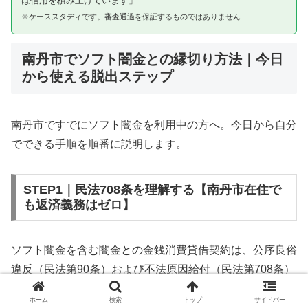
は信用を積み上げています」
※ケーススタディです。審査通過を保証するものではありません
南丹市でソフト闇金との縁切り方法｜今日
から使える脱出ステップ
南丹市ですでにソフト闇金を利用中の方へ。今日から自分
でできる手順を順番に説明します。
STEP1｜民法708条を理解する【南丹市在住で
も返済義務はゼロ】
ソフト闇金を含む闇金との金銭消費貸借契約は、公序良俗
違反（民法第90条）および不法原因給付（民法第708条）
に該当するため、法的には無効です。南丹市在住であって
ホーム
検索
トップ
サイドバー
も同様です。