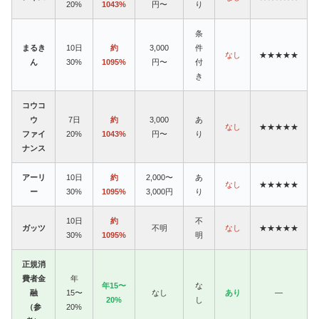
20%
1043%
円〜
り
条
まるき
10日
約
3,000
件
なし
★★★★★
ん
30%
1095%
円〜
付
き
コウコ
ウ
7日
約
3,000
あ
なし
★★★★★
ファイ
20%
1043%
円〜
り
ナンス
アーリ
10日
約
2,000〜
あ
なし
★★★★★
ー
30%
1095%
3,000円
り
10日
約
不
ガッツ
不明
なし
★★★★★
30%
1095%
明
正規消
費者金
年
年15〜
な
融
15〜
なし
あり
—
20%
し
（参
20%