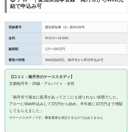
結で申込み可
登録番号
愛知県知事（6）第04195号
金利
年15.0〜19.94%
融資額
1万〜200万円
審査の特徴
Web完結対応。南丹市から即日申込み可
【口コミ：南丹市のケーススタディ】
京都南丹市・29歳・アルバイト・女性
「南丹市で過去に延滞があってどこにも借りれない状態でした。
アローにWeb申込みして3万円から始め、半年後に10万円まで増額
してもらえました」
※ケーススタディです。審査通過を保証するものではありません