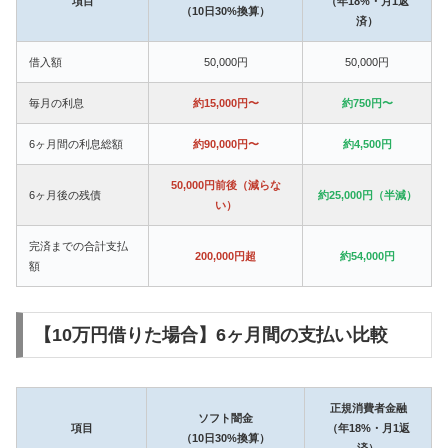
項目
（年18%・月1返
（10日30%換算）
済）
借入額
50,000円
50,000円
毎月の利息
約15,000円〜
約750円〜
6ヶ月間の利息総額
約90,000円〜
約4,500円
50,000円前後（減らな
6ヶ月後の残債
約25,000円（半減）
い）
完済までの合計支払
200,000円超
約54,000円
額
【10万円借りた場合】6ヶ月間の支払い比較
正規消費者金融
ソフト闇金
項目
（年18%・月1返
（10日30%換算）
済）