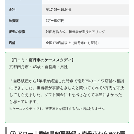
金利
年17.95〜19.94%
融資額
1万〜50万円
審査の特徴
対面与信方式。担当者が直接ヒアリング
店舗
全国170店舗以上（南丹市にも展開）
【口コミ：南丹市のケーススタディ】
京都南丹市・43歳・自営業・男性
「自己破産から1年半が経過した時点で南丹市のエイワ店舗へ相談
に行きました。担当者が事情をきちんと聞いてくれて5万円を可決
してもらえました。ソフト闇金に手を出さなくて本当によかった
と思っています」
※ケーススタディです。審査通過を保証するものではありません
③ アロー｜愛知県知事登録・南丹市からWeb完