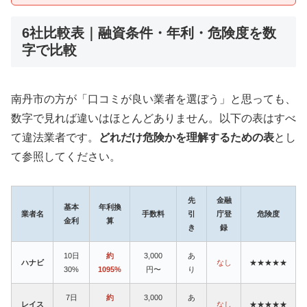
6社比較表｜融資条件・年利・危険度を数
字で比較
南丹市の方が「口コミが良い業者を選ぼう」と思っても、
数字で見れば違いはほとんどありません。以下の表はすべ
て違法業者です。
どれだけ危険かを理解するための表
とし
て参照してください。
先
金融
基本
年利換
業者名
手数料
引
庁登
危険度
金利
算
き
録
10日
約
3,000
あ
ハナビ
なし
★★★★★
30%
1095%
円〜
り
7日
約
3,000
あ
レイス
なし
★★★★★