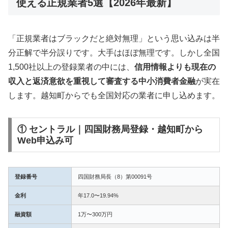
使える正規業者5選【2026年最新】
「正規業者はブラックだと絶対無理」という思い込みは半
分正解で半分誤りです。大手はほぼ無理です。しかし全国
1,500社以上の登録業者の中には、
信用情報よりも現在の
収入と返済意欲を重視して審査する中小消費者金融
が実在
します。越知町からでも全国対応の業者に申し込めます。
① セントラル｜四国財務局登録・越知町から
Web申込み可
登録番号
四国財務局長（8）第00091号
金利
年17.0〜19.94%
融資額
1万〜300万円