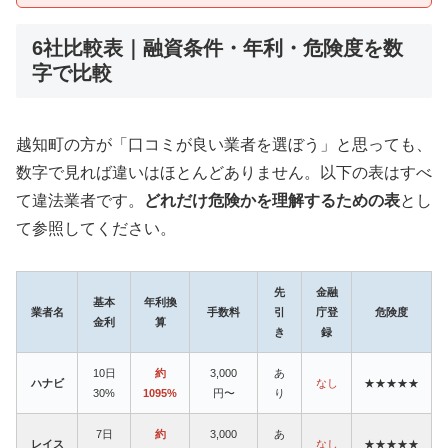
6社比較表｜融資条件・年利・危険度を数
字で比較
越知町の方が「口コミが良い業者を選ぼう」と思っても、
数字で見れば違いはほとんどありません。以下の表はすべ
て違法業者です。
どれだけ危険かを理解するための表
とし
て参照してください。
先
金融
基本
年利換
業者名
手数料
引
庁登
危険度
金利
算
き
録
10日
約
3,000
あ
ハナビ
なし
★★★★★
30%
1095%
円〜
り
7日
約
3,000
あ
レイス
なし
★★★★★