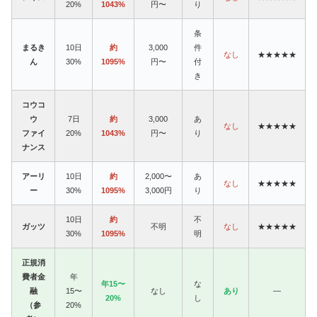
20%
1043%
円〜
り
条
まるき
10日
約
3,000
件
なし
★★★★★
ん
30%
1095%
円〜
付
き
コウコ
ウ
7日
約
3,000
あ
なし
★★★★★
ファイ
20%
1043%
円〜
り
ナンス
アーリ
10日
約
2,000〜
あ
なし
★★★★★
ー
30%
1095%
3,000円
り
10日
約
不
ガッツ
不明
なし
★★★★★
30%
1095%
明
正規消
費者金
年
年15〜
な
融
15〜
なし
あり
—
20%
し
（参
20%