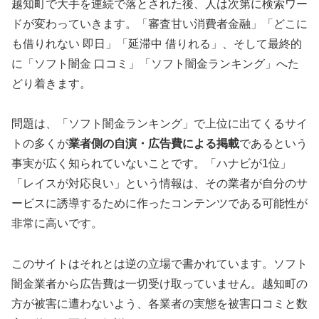
越知町で大手を連続で落とされた後、人は次第に検索ワー
ドが変わっていきます。「審査甘い消費者金融」「どこに
も借りれない 即日」「延滞中 借りれる」、そして最終的
に「ソフト闇金 口コミ」「ソフト闇金ランキング」へた
どり着きます。
問題は、「ソフト闇金ランキング」で上位に出てくるサイ
トの多くが
業者側の自演・広告費による掲載
であるという
事実が広く知られていないことです。「ハナビが1位」
「レイスが対応良い」という情報は、その業者が自分のサ
ービスに誘導するために作ったコンテンツである可能性が
非常に高いです。
このサイトはそれとは逆の立場で書かれています。ソフト
闇金業者から広告費は一切受け取っていません。越知町の
方が被害に遭わないよう、各業者の実態を被害口コミと数