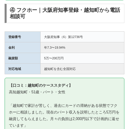
④ フクホー｜大阪府知事登録・越知町から電話
相談可
登録番号
大阪府知事（6）第12736号
金利
年7.3〜19.94%
融資額
5万〜200万円
対応地域
越知町を含む全国対応
【口コミ：越知町のケーススタディ】
高知越知町・51歳・パート・女性
「越知町で家計が苦しく、過去にカードの滞納がある状態でフク
ホーに相談しました。現在のパート収入を説明したところ5万円を
融資してもらえました。月々の負担は2,000円以下で計画的に返せ
ています」