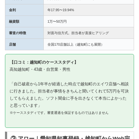
金利
年17.95〜19.94%
融資額
1万〜50万円
審査の特徴
対面与信方式。担当者が直接ヒアリング
店舗
全国170店舗以上（越知町にも展開）
【口コミ：越知町のケーススタディ】
高知越知町・43歳・自営業・男性
「自己破産から1年半が経過した時点で越知町のエイワ店舗へ相談
に行きました。担当者が事情をきちんと聞いてくれて5万円を可決
してもらえました。ソフト闇金に手を出さなくて本当によかった
と思っています」
※ケーススタディです。審査通過を保証するものではありません
③ アロー｜愛知県知事登録・越知町からWeb完