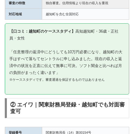
審査の特徴
独自審査。信用情報より現在の収入を重視
対応地域
越知町を含む全国対応
【口コミ：越知町のケーススタディ】
高知越知町・36歳・正社
員・女性
「任意整理の返済中にどうしても10万円必要になり、越知町の大
手はすべて落ちてセントラルに申し込みました。現在の収入と返
済中の状況を正直に伝えて無事に可決。ソフト闇金と比べれば月
の負担がまったく違います」
※ケーススタディです。審査通過を保証するものではありません
② エイワ｜関東財務局登録・越知町でも対面審
査可
登録番号
関東財務局長（14）第00154号