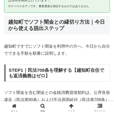
は信用を積み上げています」
※ケーススタディです。審査通過を保証するものではありません
越知町でソフト闇金との縁切り方法｜今日
から使える脱出ステップ
越知町ですでにソフト闇金を利用中の方へ。今日から自分
でできる手順を順番に説明します。
STEP1｜民法708条を理解する【越知町在住で
も返済義務はゼロ】
ソフト闇金を含む闇金との金銭消費貸借契約は、公序良俗
違反（民法第90条）および不法原因給付（民法第708条）
に該当するため、法的には無効です。越知町在住であって
ホーム
検索
トップ
サイドバー
も同様です。