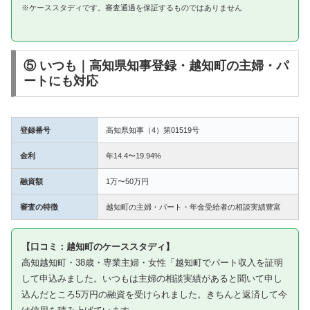
※ケーススタディです。審査通過を保証するものではありません
⑤ いつも｜高知県知事登録・越知町の主婦・パ
ートにも対応
登録番号
高知県知事（4）第01519号
金利
年14.4〜19.94%
融資額
1万〜50万円
審査の特徴
越知町の主婦・パート・年金受給者の相談実績豊富
【口コミ：越知町のケーススタディ】
高知越知町・38歳・専業主婦・女性「越知町でパート収入を証明
して申込みました。いつもは主婦の相談実績があると聞いて申し
込んだところ5万円の融資を受けられました。きちんと返済して今