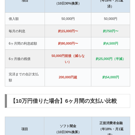
項目
（年18%・月1返
（10日30%換算）
済）
借入額
50,000円
50,000円
毎月の利息
約15,000円〜
約750円〜
6ヶ月間の利息総額
約90,000円〜
約4,500円
50,000円前後（減らな
6ヶ月後の残債
約25,000円（半減）
い）
完済までの合計支払
200,000円超
約54,000円
額
【10万円借りた場合】6ヶ月間の支払い比較
正規消費者金融
ソフト闇金
項目
（年18%・月1返
（10日30%換算）
済）