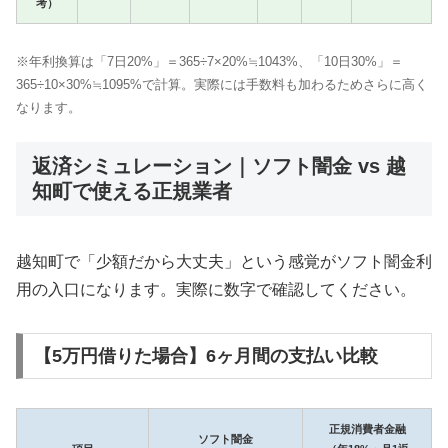
考）
※年利換算は「7日20%」＝365÷7×20%≒1043%、「10日30%」＝
365÷10×30%≒1095%で計算。実際には手数料も加わるためさらに高く
なります。
返済シミュレーション｜ソフト闇金 vs 越
知町で使える正規業者
越知町で「少額だから大丈夫」という感覚がソフト闇金利
用の入口になります。実際に数字で確認してください。
【5万円借りた場合】6ヶ月間の支払い比較
正規消費者金融
ソフト闇金