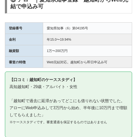
結で申込み可
登録番号
愛知県知事（6）第04195号
金利
年15.0〜19.94%
融資額
1万〜200万円
審査の特徴
Web完結対応。越知町から即日申込み可
【口コミ：越知町のケーススタディ】
高知越知町・29歳・アルバイト・女性
「越知町で過去に延滞があってどこにも借りれない状態でした。
アローにWeb申込みして3万円から始め、半年後に10万円まで増額
してもらえました」
※ケーススタディです。審査通過を保証するものではありません