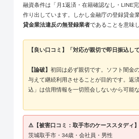
融資条件は「月1返済・在籍確認なし・LIN
作り出しています。しかし金融庁の登録貸金
貸金業法違反の無登録業者
であることを意味
【良い口コミ】「対応が親切で即日振込し
【論破】
初回は必ず親切です。ソフト闇金
与えて継続利用させることが目的です。返済
込」は信用情報を一切照会しないから可能
⚠️【被害口コミ：取手市のケーススタディ
茨城取手市・34歳・会社員・男性