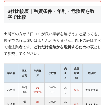
6社比較表｜融資条件・年利・危険度を数
字で比較
土浦市の方が「口コミが良い業者を選ぼう」と思っても、
数字で見れば違いはほとんどありません。以下の表はすべ
て違法業者です。
どれだけ危険かを理解するための表
とし
て参照してください。
先
金融
基本
年利換
業者名
手数料
引
庁登
危険度
金利
算
き
録
10日
約
3,000
あ
ハナビ
なし
★★★★★
30%
1095%
円〜
り
7日
約
3,000
あ
レイス
なし
★★★★★