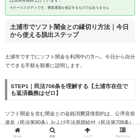
は信用を積み上げています」
※ケーススタディです。審査通過を保証するものではありません
土浦市でソフト闇金との縁切り方法｜今日
から使える脱出ステップ
土浦市ですでにソフト闇金を利用中の方へ。今日から自分
でできる手順を順番に説明します。
STEP1｜民法708条を理解する【土浦市在住で
も返済義務はゼロ】
ソフト闇金を含む闇金との金銭消費貸借契約は、公序良俗
違反（民法第90条）および不法原因給付（民法第708条）
に該当するため、法的には無効です。土浦市在住であって
ホーム
検索
トップ
サイドバー
も同様です。