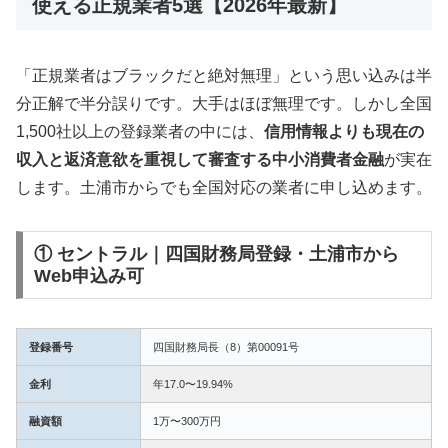
使える正規業者5選【2026年最新】
「正規業者はブラックだと絶対無理」という思い込みは半
分正解で半分誤りです。大手はほぼ無理です。しかし全国
1,500社以上の登録業者の中には、
信用情報よりも現在の
収入と返済意欲を重視して審査する中小消費者金融
が実在
します。土浦市からでも全国対応の業者に申し込めます。
① セントラル｜四国財務局登録・土浦市から
Web申込み可
登録番号
四国財務局長（8）第00091号
金利
年17.0〜19.94%
融資額
1万〜300万円