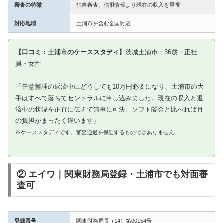
審査の特徴
独自審査。信用情報より現在の収入を重視
対応地域
土浦市を含む全国対応
【口コミ：土浦市のケーススタディ】
茨城土浦市・36歳・正社
員・女性
「任意整理の返済中にどうしても10万円必要になり、土浦市の大
手はすべて落ちてセントラルに申し込みました。現在の収入と返
済中の状況を正直に伝えて無事に可決。ソフト闇金と比べれば月
の負担がまったく違います」
※ケーススタディです。審査通過を保証するものではありません
② エイワ｜関東財務局登録・土浦市でも対面審
査可
登録番号
関東財務局長（14）第00154号