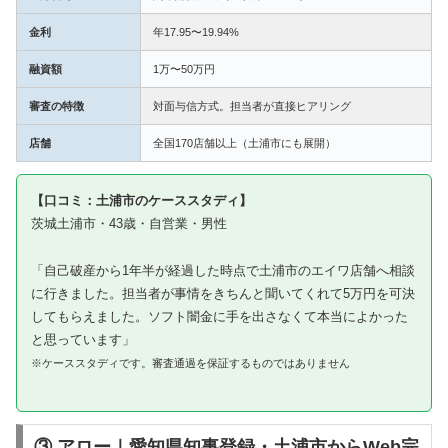
金利
年17.95〜19.94%
融資額
1万〜50万円
審査の特徴
対面与信方式。担当者が直接ヒアリング
店舗
全国170店舗以上（土浦市にも展開）
【口コミ：土浦市のケーススタディ】
茨城土浦市・43歳・自営業・男性
「自己破産から1年半が経過した時点で土浦市のエイワ店舗へ相談
に行きました。担当者が事情をきちんと聞いてくれて5万円を可決
してもらえました。ソフト闇金に手を出さなくて本当によかった
と思っています」
※ケーススタディです。審査通過を保証するものではありません
③ アロー｜愛知県知事登録・土浦市からWeb完