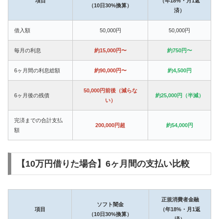
項目
（年18%・月1返
（10日30%換算）
済）
借入額
50,000円
50,000円
毎月の利息
約15,000円〜
約750円〜
6ヶ月間の利息総額
約90,000円〜
約4,500円
50,000円前後（減らな
6ヶ月後の残債
約25,000円（半減）
い）
完済までの合計支払
200,000円超
約54,000円
額
【10万円借りた場合】6ヶ月間の支払い比較
正規消費者金融
ソフト闇金
項目
（年18%・月1返
（10日30%換算）
済）