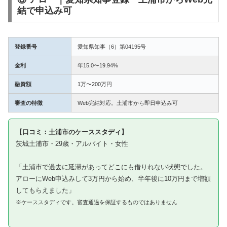
結で申込み可
登録番号
愛知県知事（6）第04195号
金利
年15.0〜19.94%
融資額
1万〜200万円
審査の特徴
Web完結対応。土浦市から即日申込み可
【口コミ：土浦市のケーススタディ】
茨城土浦市・29歳・アルバイト・女性
「土浦市で過去に延滞があってどこにも借りれない状態でした。
アローにWeb申込みして3万円から始め、半年後に10万円まで増額
してもらえました」
※ケーススタディです。審査通過を保証するものではありません