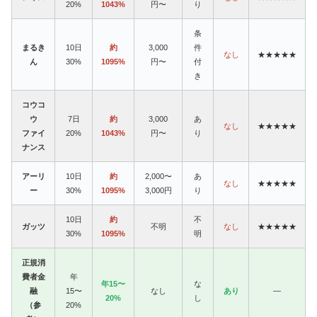
20%
1043%
円〜
り
条
まるき
10日
約
3,000
件
なし
★★★★★
ん
30%
1095%
円〜
付
き
コウコ
ウ
7日
約
3,000
あ
なし
★★★★★
ファイ
20%
1043%
円〜
り
ナンス
アーリ
10日
約
2,000〜
あ
なし
★★★★★
ー
30%
1095%
3,000円
り
10日
約
不
ガッツ
不明
なし
★★★★★
30%
1095%
明
正規消
費者金
年
年15〜
な
融
15〜
なし
あり
—
20%
し
（参
20%