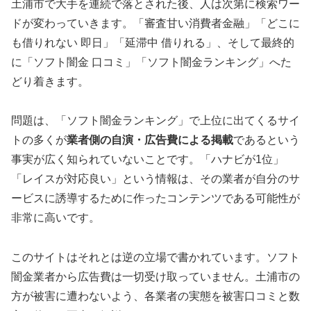
土浦市で大手を連続で落とされた後、人は次第に検索ワー
ドが変わっていきます。「審査甘い消費者金融」「どこに
も借りれない 即日」「延滞中 借りれる」、そして最終的
に「ソフト闇金 口コミ」「ソフト闇金ランキング」へた
どり着きます。
問題は、「ソフト闇金ランキング」で上位に出てくるサイ
トの多くが
業者側の自演・広告費による掲載
であるという
事実が広く知られていないことです。「ハナビが1位」
「レイスが対応良い」という情報は、その業者が自分のサ
ービスに誘導するために作ったコンテンツである可能性が
非常に高いです。
このサイトはそれとは逆の立場で書かれています。ソフト
闇金業者から広告費は一切受け取っていません。土浦市の
方が被害に遭わないよう、各業者の実態を被害口コミと数