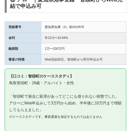
結で申込み可
登録番号
愛知県知事（6）第04195号
金利
年15.0〜19.94%
融資額
1万〜200万円
審査の特徴
Web完結対応。智頭町から即日申込み可
【口コミ：智頭町のケーススタディ】
鳥取智頭町・29歳・アルバイト・女性
「智頭町で過去に延滞があってどこにも借りれない状態でした。
アローにWeb申込みして3万円から始め、半年後に10万円まで増額
してもらえました」
※ケーススタディです。審査通過を保証するものではありません