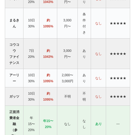
20%
1043%
円〜
り
条
まるき
10日
約
3,000
件
なし
★★★★★
ん
30%
1095%
円〜
付
き
コウコ
ウ
7日
約
3,000
あ
なし
★★★★★
ファイ
20%
1043%
円〜
り
ナンス
アーリ
10日
約
2,000〜
あ
なし
★★★★★
ー
30%
1095%
3,000円
り
10日
約
不
ガッツ
不明
なし
★★★★★
30%
1095%
明
正規消
費者金
年
年15〜
な
融
15〜
なし
あり
—
20%
し
（参
20%