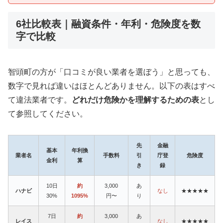
6社比較表｜融資条件・年利・危険度を数
字で比較
智頭町の方が「口コミが良い業者を選ぼう」と思っても、
数字で見れば違いはほとんどありません。以下の表はすべ
て違法業者です。
どれだけ危険かを理解するための表
とし
て参照してください。
先
金融
基本
年利換
業者名
手数料
引
庁登
危険度
金利
算
き
録
10日
約
3,000
あ
ハナビ
なし
★★★★★
30%
1095%
円〜
り
7日
約
3,000
あ
レイス
なし
★★★★★