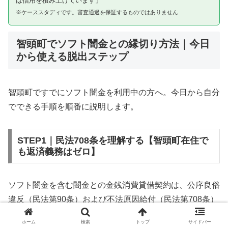
は信用を積み上げています」
※ケーススタディです。審査通過を保証するものではありません
智頭町でソフト闇金との縁切り方法｜今日
から使える脱出ステップ
智頭町ですでにソフト闇金を利用中の方へ。今日から自分
でできる手順を順番に説明します。
STEP1｜民法708条を理解する【智頭町在住で
も返済義務はゼロ】
ソフト闇金を含む闇金との金銭消費貸借契約は、公序良俗
違反（民法第90条）および不法原因給付（民法第708条）
に該当するため、法的には無効です。智頭町在住であって
ホーム
検索
トップ
サイドバー
も同様です。