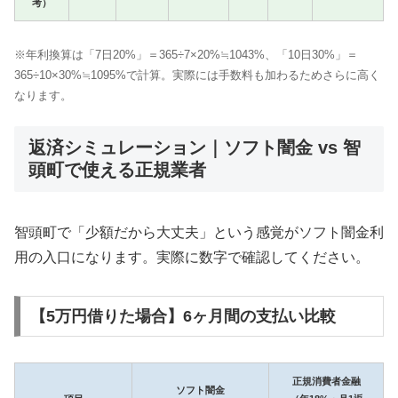
考）
※年利換算は「7日20%」＝365÷7×20%≒1043%、「10日30%」＝
365÷10×30%≒1095%で計算。実際には手数料も加わるためさらに高く
なります。
返済シミュレーション｜ソフト闇金 vs 智
頭町で使える正規業者
智頭町で「少額だから大丈夫」という感覚がソフト闇金利
用の入口になります。実際に数字で確認してください。
【5万円借りた場合】6ヶ月間の支払い比較
正規消費者金融
ソフト闇金