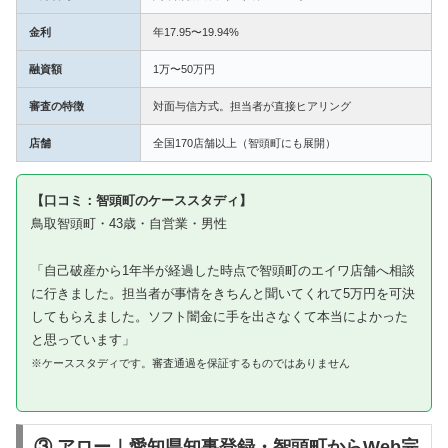
金利
年17.95〜19.94%
融資額
1万〜50万円
審査の特徴
対面与信方式。担当者が直接ヒアリング
店舗
全国170店舗以上（智頭町にも展開）
【口コミ：智頭町のケーススタディ】
鳥取智頭町・43歳・自営業・男性
「自己破産から1年半が経過した時点で智頭町のエイワ店舗へ相談
に行きました。担当者が事情をきちんと聞いてくれて5万円を可決
してもらえました。ソフト闇金に手を出さなくて本当によかった
と思っています」
※ケーススタディです。審査通過を保証するものではありません
③ アロー｜愛知県知事登録・智頭町からWeb完