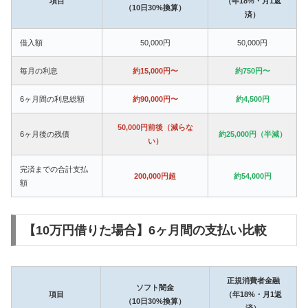
項目
（年18%・月1返
（10日30%換算）
済）
借入額
50,000円
50,000円
毎月の利息
約15,000円〜
約750円〜
6ヶ月間の利息総額
約90,000円〜
約4,500円
50,000円前後（減らな
6ヶ月後の残債
約25,000円（半減）
い）
完済までの合計支払
200,000円超
約54,000円
額
【10万円借りた場合】6ヶ月間の支払い比較
正規消費者金融
ソフト闇金
項目
（年18%・月1返
（10日30%換算）
済）