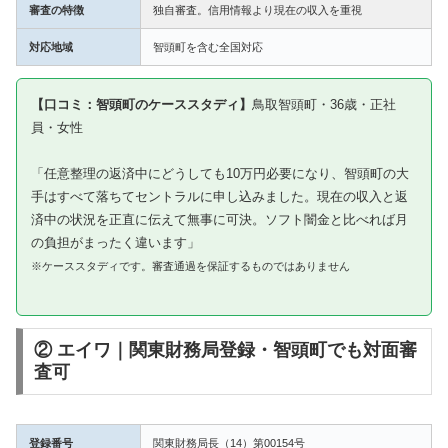
審査の特徴
独自審査。信用情報より現在の収入を重視
対応地域
智頭町を含む全国対応
【口コミ：智頭町のケーススタディ】
鳥取智頭町・36歳・正社
員・女性
「任意整理の返済中にどうしても10万円必要になり、智頭町の大
手はすべて落ちてセントラルに申し込みました。現在の収入と返
済中の状況を正直に伝えて無事に可決。ソフト闇金と比べれば月
の負担がまったく違います」
※ケーススタディです。審査通過を保証するものではありません
② エイワ｜関東財務局登録・智頭町でも対面審
査可
登録番号
関東財務局長（14）第00154号