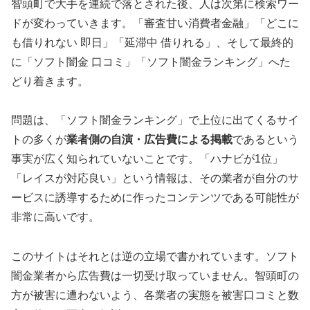
智頭町で大手を連続で落とされた後、人は次第に検索ワー
ドが変わっていきます。「審査甘い消費者金融」「どこに
も借りれない 即日」「延滞中 借りれる」、そして最終的
に「ソフト闇金 口コミ」「ソフト闇金ランキング」へた
どり着きます。
問題は、「ソフト闇金ランキング」で上位に出てくるサイ
トの多くが
業者側の自演・広告費による掲載
であるという
事実が広く知られていないことです。「ハナビが1位」
「レイスが対応良い」という情報は、その業者が自分のサ
ービスに誘導するために作ったコンテンツである可能性が
非常に高いです。
このサイトはそれとは逆の立場で書かれています。ソフト
闇金業者から広告費は一切受け取っていません。智頭町の
方が被害に遭わないよう、各業者の実態を被害口コミと数