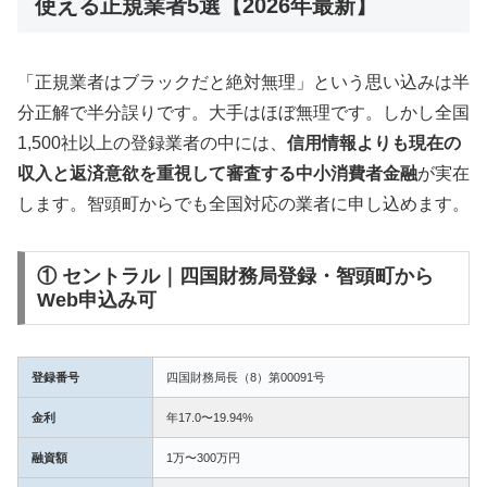
使える正規業者5選【2026年最新】
「正規業者はブラックだと絶対無理」という思い込みは半
分正解で半分誤りです。大手はほぼ無理です。しかし全国
1,500社以上の登録業者の中には、
信用情報よりも現在の
収入と返済意欲を重視して審査する中小消費者金融
が実在
します。智頭町からでも全国対応の業者に申し込めます。
① セントラル｜四国財務局登録・智頭町から
Web申込み可
登録番号
四国財務局長（8）第00091号
金利
年17.0〜19.94%
融資額
1万〜300万円