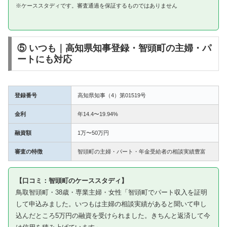
※ケーススタディです。審査通過を保証するものではありません
⑤ いつも｜高知県知事登録・智頭町の主婦・パ
ートにも対応
登録番号
高知県知事（4）第01519号
金利
年14.4〜19.94%
融資額
1万〜50万円
審査の特徴
智頭町の主婦・パート・年金受給者の相談実績豊富
【口コミ：智頭町のケーススタディ】
鳥取智頭町・38歳・専業主婦・女性「智頭町でパート収入を証明
して申込みました。いつもは主婦の相談実績があると聞いて申し
込んだところ5万円の融資を受けられました。きちんと返済して今