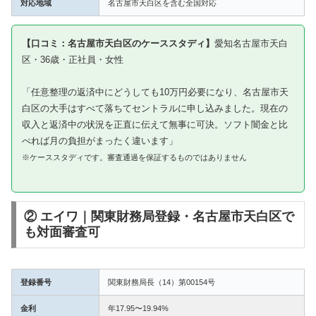
対応地域
名古屋市天白区を含む全国対応
【口コミ：名古屋市天白区のケーススタディ】
愛知名古屋市天白
区・36歳・正社員・女性
「任意整理の返済中にどうしても10万円必要になり、名古屋市天
白区の大手はすべて落ちてセントラルに申し込みました。現在の
収入と返済中の状況を正直に伝えて無事に可決。ソフト闇金と比
べれば月の負担がまったく違います」
※ケーススタディです。審査通過を保証するものではありません
② エイワ｜関東財務局登録・名古屋市天白区で
も対面審査可
登録番号
関東財務局長（14）第00154号
金利
年17.95〜19.94%