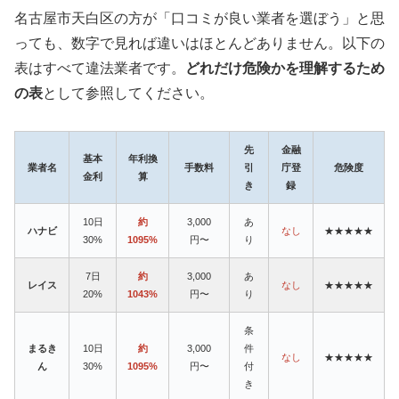
名古屋市天白区の方が「口コミが良い業者を選ぼう」と思
っても、数字で見れば違いはほとんどありません。以下の
表はすべて違法業者です。
どれだけ危険かを理解するため
の表
として参照してください。
先
金融
基本
年利換
業者名
手数料
引
庁登
危険度
金利
算
き
録
10日
約
3,000
あ
ハナビ
なし
★★★★★
30%
1095%
円〜
り
7日
約
3,000
あ
レイス
なし
★★★★★
20%
1043%
円〜
り
条
まるき
10日
約
3,000
件
なし
★★★★★
ん
30%
1095%
円〜
付
き