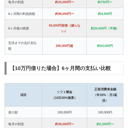
毎月の利息
約15,000円〜
約750円〜
6ヶ月間の利息総額
約90,000円〜
約4,500円
50,000円前後（減らな
6ヶ月後の残債
約25,000円（半減）
い）
完済までの合計支払
200,000円超
約54,000円
額
【10万円借りた場合】6ヶ月間の支払い比較
正規消費者金融
ソフト闇金
項目
（年18%・月1返
（10日30%換算）
済）
借入額
100,000円
100,000円
毎月の利息
約30,000円〜
約1,500円〜