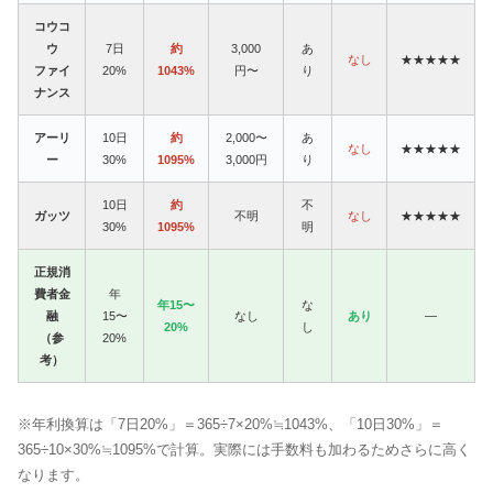
コウコ
ウ
7日
約
3,000
あ
なし
★★★★★
ファイ
20%
1043%
円〜
り
ナンス
アーリ
10日
約
2,000〜
あ
なし
★★★★★
ー
30%
1095%
3,000円
り
10日
約
不
ガッツ
不明
なし
★★★★★
30%
1095%
明
正規消
費者金
年
年15〜
な
融
15〜
なし
あり
—
20%
し
（参
20%
考）
※年利換算は「7日20%」＝365÷7×20%≒1043%、「10日30%」＝
365÷10×30%≒1095%で計算。実際には手数料も加わるためさらに高く
なります。