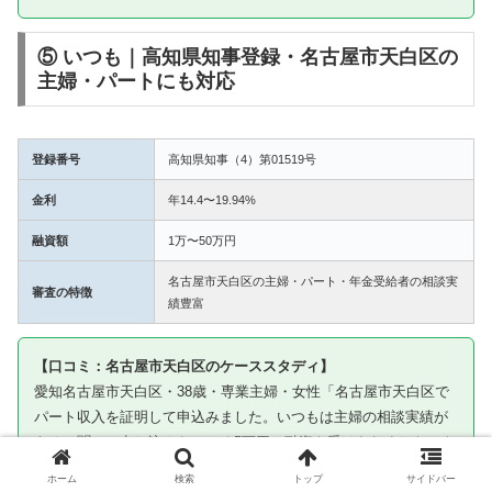
⑤ いつも｜高知県知事登録・名古屋市天白区の
主婦・パートにも対応
登録番号
高知県知事（4）第01519号
金利
年14.4〜19.94%
融資額
1万〜50万円
名古屋市天白区の主婦・パート・年金受給者の相談実
審査の特徴
績豊富
【口コミ：名古屋市天白区のケーススタディ】
愛知名古屋市天白区・38歳・専業主婦・女性「名古屋市天白区で
パート収入を証明して申込みました。いつもは主婦の相談実績が
あると聞いて申し込んだところ5万円の融資を受けられました。き
ちんと返済して今は信用を積み上げています」
ホーム
検索
トップ
サイドバー