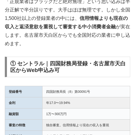
「正規業者はブラックだと絶対無理」という思い込みは半
分正解で半分誤りです。大手はほぼ無理です。しかし全国
1,500社以上の登録業者の中には、
信用情報よりも現在の
収入と返済意欲を重視して審査する中小消費者金融
が実在
します。名古屋市天白区からでも全国対応の業者に申し込
めます。
① セントラル｜四国財務局登録・名古屋市天白
区からWeb申込み可
登録番号
四国財務局長（8）第00091号
金利
年17.0〜19.94%
融資額
1万〜300万円
審査の特徴
独自審査。信用情報より現在の収入を重視