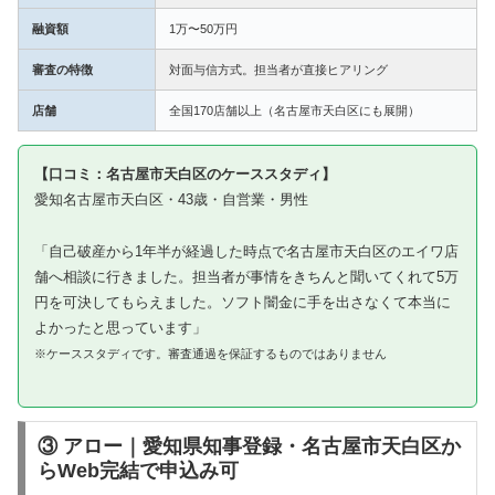
融資額
1万〜50万円
審査の特徴
対面与信方式。担当者が直接ヒアリング
店舗
全国170店舗以上（名古屋市天白区にも展開）
【口コミ：名古屋市天白区のケーススタディ】
愛知名古屋市天白区・43歳・自営業・男性
「自己破産から1年半が経過した時点で名古屋市天白区のエイワ店
舗へ相談に行きました。担当者が事情をきちんと聞いてくれて5万
円を可決してもらえました。ソフト闇金に手を出さなくて本当に
よかったと思っています」
※ケーススタディです。審査通過を保証するものではありません
③ アロー｜愛知県知事登録・名古屋市天白区か
らWeb完結で申込み可