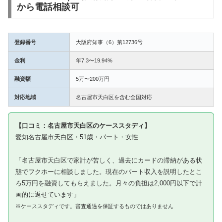
から電話相談可
登録番号
大阪府知事（6）第12736号
金利
年7.3〜19.94%
融資額
5万〜200万円
対応地域
名古屋市天白区を含む全国対応
【口コミ：名古屋市天白区のケーススタディ】
愛知名古屋市天白区・51歳・パート・女性
「名古屋市天白区で家計が苦しく、過去にカードの滞納がある状
態でフクホーに相談しました。現在のパート収入を説明したとこ
ろ5万円を融資してもらえました。月々の負担は2,000円以下で計
画的に返せています」
※ケーススタディです。審査通過を保証するものではありません