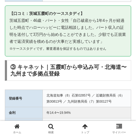
【口コミ：茨城五霞町のケーススタディ】
茨城五霞町・46歳・パート・女性「自己破産から1年4ヶ月が経過
した時点でハローハッピーに電話相談しました。パート収入の証
明を送付して3万円から始めることができました。少額でも正規業
者で返済実績を積めるのが大事だと実感しています」
※ケーススタディです。審査通過を保証するものではありません
③ キャネット｜五霞町から申込み可・北海道〜
九州まで多拠点登録
北海道知事（8）石第02857号 ／ 近畿財務局長（6）
登録番号
第00813号 ／ 九州財務局長（7）第00127号
金利
年14.4〜19.94%
融資額
1万〜50万円
ホーム
検索
トップ
サイドバー
3拠点登録の信頼性。五霞町からWEB完結で申込み可