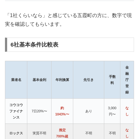
「1社くらいなら」と感じている五霞町の方に、数字で現
実を確認してもらいます。
6社基本条件比較表
金
融
手数
業者名
基本金利
年利換算
先引き
庁
料
登
録
コウコウ
約
3,000
な
ファイナ
7日20%〜
あり
1043%〜
円〜
し
ンス
推定
な
ロックス
実質不明
不明
不明
700%超
し