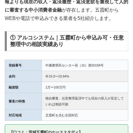
報よりも現在の収入・返済履歴・返済意欲を重視して人的
に審査する中小消費者金融
が存在します。五霞町から
WEBや電話で申込みできる業者を5社紹介します。
① アルコシステム｜五霞町から申込み可・任意
整理中の相談実績あり
登録番号
中播磨県民センター長（15）第50158号
金利
年15.0〜19.94%
融資額
1万〜100万円
独自審査。任意整理返済中でも現在の収入が安定して
審査の特徴
いれば相談可能
対応地域
五霞町を含む全国対応
【口コミ：茨城五霞町のケーススタディ】