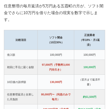
任意整理の毎月返済が5万円ある五霞町の方が、ソフト闇
金でさらに10万円を借りた場合の現実を数字で示しま
す。
正規業者
ソフト闇金
比較項目
（年18%・月1返
（10日30%）
済）
借入額
100,000円
100,000円
97,000円（手数料3,000
初回に手元に届く金額
100,000円
円先引き）
（翌月まで返済不
10日後の請求額
130,000円
要）
任意整理返済と合算し
80,000円〜（利息のみで
約51,500円
た月負担
毎月）