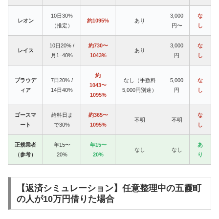
10日30%
3,000
な
レオン
約1095%
あり
（推定）
円〜
し
10日20% /
約730〜
3,000
な
レイス
あり
月1=40%
1043%
円
し
約
プラウデ
7日20% /
なし（手数料
5,000
な
1043〜
ィア
14日40%
5,000円別途）
円
し
1095%
ゴースマ
給料日ま
約365〜
な
不明
不明
ート
で30%
1095%
し
正規業者
年15〜
年15〜
あ
なし
なし
（参考）
20%
20%
り
【返済シミュレーション】任意整理中の五霞町
の人が10万円借りた場合