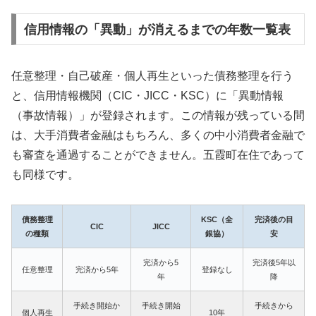
信用情報の「異動」が消えるまでの年数一覧表
任意整理・自己破産・個人再生といった債務整理を行う
と、信用情報機関（CIC・JICC・KSC）に「異動情報
（事故情報）」が登録されます。この情報が残っている間
は、大手消費者金融はもちろん、多くの中小消費者金融で
も審査を通過することができません。五霞町在住であって
も同様です。
債務整理
KSC（全
完済後の目
CIC
JICC
の種類
銀協）
安
完済から5
完済後5年以
任意整理
完済から5年
登録なし
年
降
手続き開始か
手続き開始
手続きから
個人再生
10年