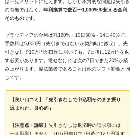
は一見メリットに見えます。しかし本質的な問題は先引き
の有無ではなく、
年利換算で数百〜1,000%を超える金利
そのもの
です。
プラウディアの金利は7日20%・10日30%・14日40%で、
手数料は5,000円（先引きではないが契約時に徴収）。先
引きなしで10万円が口座に届いても、7日後に12万円を返
す必要があります。返せなければ次の7日でまた20%が積
み上がります。違法業者であることは他のソフト闇金と同
じです。
【良い口コミ】「先引きなしで申込額そのまま振り
込まれた。良心的」
【注意点・論破】
先引きなしは返済時の請求額には
一切影響しません。10万円借りて7日後に12万円返す