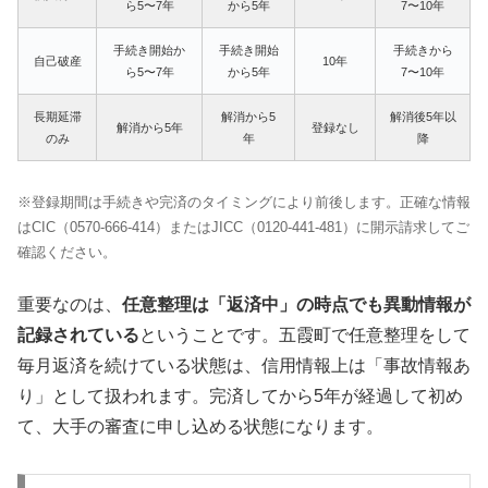
ら5〜7年
から5年
7〜10年
手続き開始か
手続き開始
手続きから
自己破産
10年
ら5〜7年
から5年
7〜10年
長期延滞
解消から5
解消後5年以
解消から5年
登録なし
のみ
年
降
※登録期間は手続きや完済のタイミングにより前後します。正確な情報
はCIC（0570-666-414）またはJICC（0120-441-481）に開示請求してご
確認ください。
重要なのは、
任意整理は「返済中」の時点でも異動情報が
記録されている
ということです。五霞町で任意整理をして
毎月返済を続けている状態は、信用情報上は「事故情報あ
り」として扱われます。完済してから5年が経過して初め
て、大手の審査に申し込める状態になります。