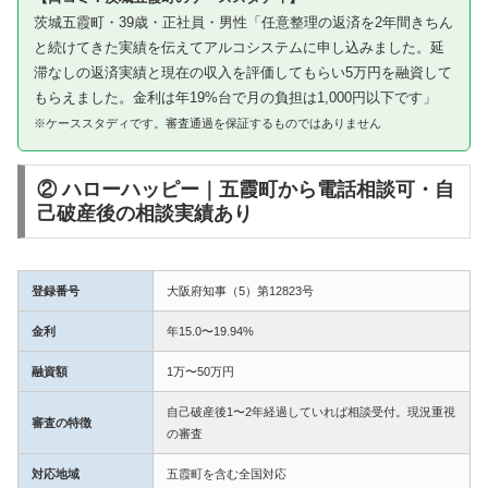
茨城五霞町・39歳・正社員・男性「任意整理の返済を2年間きちん
と続けてきた実績を伝えてアルコシステムに申し込みました。延
滞なしの返済実績と現在の収入を評価してもらい5万円を融資して
もらえました。金利は年19%台で月の負担は1,000円以下です」
※ケーススタディです。審査通過を保証するものではありません
② ハローハッピー｜五霞町から電話相談可・自
己破産後の相談実績あり
登録番号
大阪府知事（5）第12823号
金利
年15.0〜19.94%
融資額
1万〜50万円
自己破産後1〜2年経過していれば相談受付。現況重視
審査の特徴
の審査
対応地域
五霞町を含む全国対応