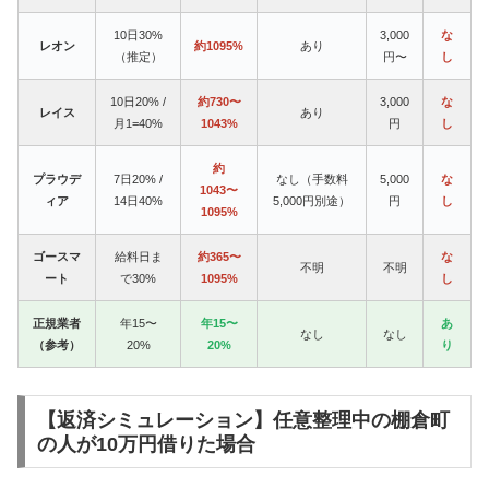
10日30%
3,000
な
レオン
約1095%
あり
（推定）
円〜
し
10日20% /
約730〜
3,000
な
レイス
あり
月1=40%
1043%
円
し
約
プラウデ
7日20% /
なし（手数料
5,000
な
1043〜
ィア
14日40%
5,000円別途）
円
し
1095%
ゴースマ
給料日ま
約365〜
な
不明
不明
ート
で30%
1095%
し
正規業者
年15〜
年15〜
あ
なし
なし
（参考）
20%
20%
り
【返済シミュレーション】任意整理中の棚倉町
の人が10万円借りた場合