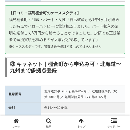
【口コミ：福島棚倉町のケーススタディ】
福島棚倉町・46歳・パート・女性「自己破産から1年4ヶ月が経過
した時点でハローハッピーに電話相談しました。パート収入の証
明を送付して3万円から始めることができました。少額でも正規業
者で返済実績を積めるのが大事だと実感しています」
※ケーススタディです。審査通過を保証するものではありません
③ キャネット｜棚倉町から申込み可・北海道〜
九州まで多拠点登録
北海道知事（8）石第02857号 ／ 近畿財務局長（6）
登録番号
第00813号 ／ 九州財務局長（7）第00127号
金利
年14.4〜19.94%
融資額
1万〜50万円
ホーム
検索
トップ
サイドバー
3拠点登録の信頼性。棚倉町からWEB完結で申込み可