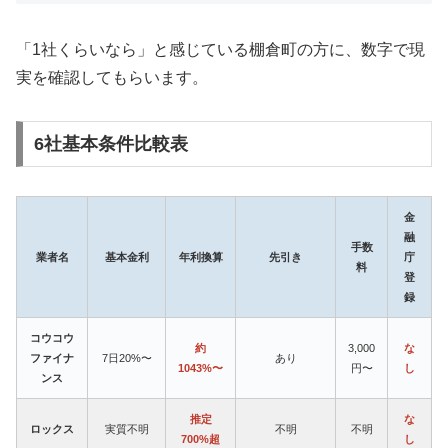
「1社くらいなら」と感じている棚倉町の方に、数字で現
実を確認してもらいます。
6社基本条件比較表
金
融
手数
業者名
基本金利
年利換算
先引き
庁
料
登
録
コウコウ
約
3,000
な
ファイナ
7日20%〜
あり
1043%〜
円〜
し
ンス
推定
な
ロックス
実質不明
不明
不明
700%超
し