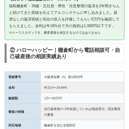
福島棚倉町・39歳・正社員・男性「任意整理の返済を2年間きちん
と続けてきた実績を伝えてアルコシステムに申し込みました。延
滞なしの返済実績と現在の収入を評価してもらい5万円を融資して
もらえました。金利は年19%台で月の負担は1,000円以下です」
※ケーススタディです。審査通過を保証するものではありません
② ハローハッピー｜棚倉町から電話相談可・自
己破産後の相談実績あり
登録番号
大阪府知事（5）第12823号
金利
年15.0〜19.94%
融資額
1万〜50万円
自己破産後1〜2年経過していれば相談受付。現況重視
審査の特徴
の審査
対応地域
棚倉町を含む全国対応