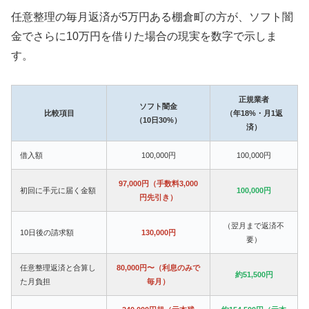
任意整理の毎月返済が5万円ある棚倉町の方が、ソフト闇
金でさらに10万円を借りた場合の現実を数字で示しま
す。
正規業者
ソフト闇金
比較項目
（年18%・月1返
（10日30%）
済）
借入額
100,000円
100,000円
97,000円（手数料3,000
初回に手元に届く金額
100,000円
円先引き）
（翌月まで返済不
10日後の請求額
130,000円
要）
任意整理返済と合算し
80,000円〜（利息のみで
約51,500円
た月負担
毎月）