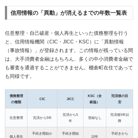
信用情報の「異動」が消えるまでの年数一覧表
任意整理・自己破産・個人再生といった債務整理を行う
と、信用情報機関（CIC・JICC・KSC）に「異動情報
（事故情報）」が登録されます。この情報が残っている間
は、大手消費者金融はもちろん、多くの中小消費者金融で
も審査を通過することができません。棚倉町在住であって
も同様です。
債務整理
KSC（全
完済後の目
CIC
JICC
の種類
銀協）
安
完済から5
完済後5年以
任意整理
完済から5年
登録なし
年
降
手続き開始か
手続き開始
手続きから
個人再生
10年