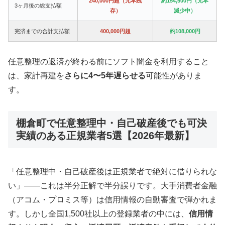
240,000円超（元本残
約154,500円（元本
3ヶ月後の総支払額
存）
減少中）
完済までの合計支払額
400,000円超
約108,000円
任意整理の返済が終わる前にソフト闇金を利用すること
は、家計再建を
さらに4〜5年遅らせる
可能性がありま
す。
棚倉町で任意整理中・自己破産後でも可決
実績のある正規業者5選【2026年最新】
「任意整理中・自己破産後は正規業者で絶対に借りられな
い」——これは半分正解で半分誤りです。大手消費者金融
（アコム・プロミス等）は信用情報の自動審査で弾かれま
す。しかし全国1,500社以上の登録業者の中には、
信用情