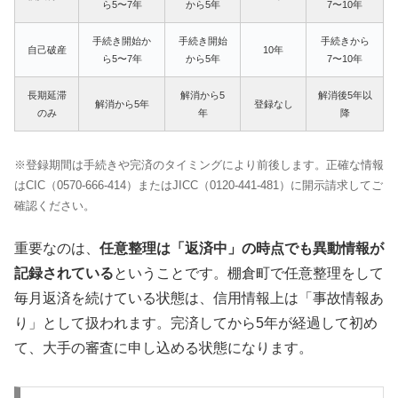
ら5〜7年
から5年
7〜10年
手続き開始か
手続き開始
手続きから
自己破産
10年
ら5〜7年
から5年
7〜10年
長期延滞
解消から5
解消後5年以
解消から5年
登録なし
のみ
年
降
※登録期間は手続きや完済のタイミングにより前後します。正確な情報
はCIC（0570-666-414）またはJICC（0120-441-481）に開示請求してご
確認ください。
重要なのは、
任意整理は「返済中」の時点でも異動情報が
記録されている
ということです。棚倉町で任意整理をして
毎月返済を続けている状態は、信用情報上は「事故情報あ
り」として扱われます。完済してから5年が経過して初め
て、大手の審査に申し込める状態になります。