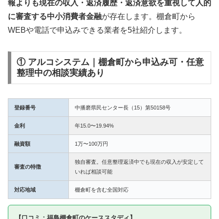
報よりも現在の収入・返済履歴・返済意欲を重視して人的
に審査する中小消費者金融
が存在します。棚倉町から
WEBや電話で申込みできる業者を5社紹介します。
① アルコシステム｜棚倉町から申込み可・任意
整理中の相談実績あり
登録番号
中播磨県民センター長（15）第50158号
金利
年15.0〜19.94%
融資額
1万〜100万円
独自審査。任意整理返済中でも現在の収入が安定して
審査の特徴
いれば相談可能
対応地域
棚倉町を含む全国対応
【口コミ：福島棚倉町のケーススタディ】