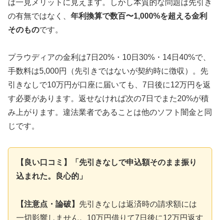
は一見メリットに見えます。しかし本質的な問題は先引き
の有無ではなく、
年利換算で数百〜1,000%を超える金利
そのもの
です。
プラウディアの金利は7日20%・10日30%・14日40%で、
手数料は5,000円（先引きではないが契約時に徴収）。先
引きなしで10万円が口座に届いても、7日後に12万円を返
す必要があります。返せなければ次の7日でまた20%が積
み上がります。違法業者であることは他のソフト闇金と同
じです。
【良い口コミ】「先引きなしで申込額そのまま振り
込まれた。良心的」
【注意点・論破】
先引きなしは返済時の請求額には
一切影響しません。10万円借りて7日後に12万円返す