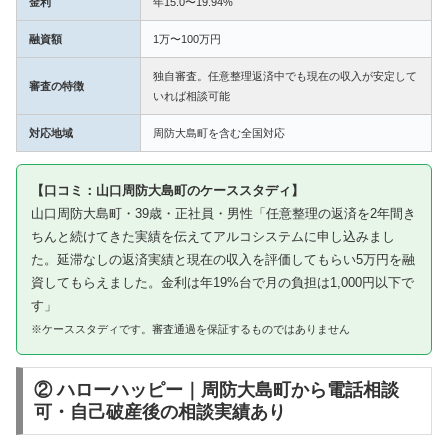
金利
年15.0〜19.94%
融資額
1万〜100万円
独自審査。任意整理返済中でも現在の収入が安定して
審査の特徴
いれば相談可能
対応地域
周防大島町を含む全国対応
【口コミ：山口周防大島町のケーススタディ】
山口周防大島町・39歳・正社員・男性「任意整理の返済を2年間き
ちんと続けてきた実績を伝えてアルコシステムに申し込みまし
た。延滞なしの返済実績と現在の収入を評価してもらい5万円を融
資してもらえました。金利は年19%台で月の負担は1,000円以下で
す」
※ケーススタディです。審査通過を保証するものではありません
② ハローハッピー｜周防大島町から電話相談
可・自己破産後の相談実績あり