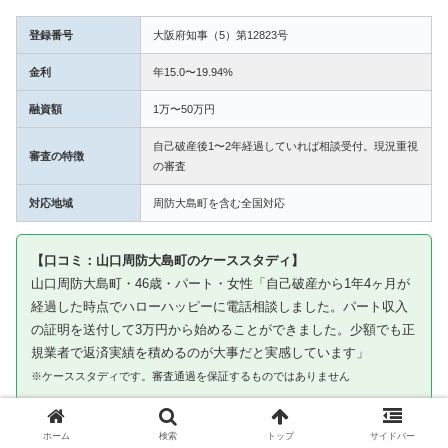
登録番号
大阪府知事（5）第12823号
金利
年15.0〜19.94%
融資額
1万〜50万円
自己破産後1〜2年経過していれば相談受付。現況重視
審査の特徴
の審査
対応地域
周防大島町を含む全国対応
【口コミ：山口周防大島町のケーススタディ】
山口周防大島町・46歳・パート・女性「自己破産から1年4ヶ月が
経過した時点でハローハッピーに電話相談しました。パート収入
の証明を送付して3万円から始めることができました。少額でも正
規業者で返済実績を積めるのが大事だと実感しています」
※ケーススタディです。審査通過を保証するものではありません
③ キャネット｜周防大島町から申込み可・北海
ホーム
検索
トップ
サイドバー