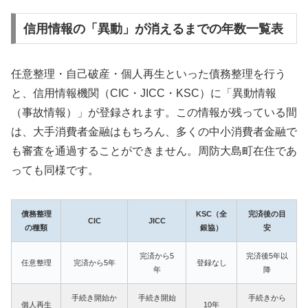
信用情報の「異動」が消えるまでの年数一覧表
任意整理・自己破産・個人再生といった債務整理を行う
と、信用情報機関（CIC・JICC・KSC）に「異動情報
（事故情報）」が登録されます。この情報が残っている間
は、大手消費者金融はもちろん、多くの中小消費者金融で
も審査を通過することができません。周防大島町在住であ
っても同様です。
債務整理
KSC（全
完済後の目
CIC
JICC
の種類
銀協）
安
完済から5
完済後5年以
任意整理
完済から5年
登録なし
年
降
手続き開始か
手続き開始
手続きから
個人再生
10年