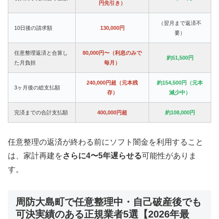
円先引き）
（翌月まで返済不
10日後の請求額
130,000円
要）
任意整理返済と合算し
80,000円〜（利息のみで
約51,500円
た月負担
毎月）
240,000円超（元本残
約154,500円（元本
3ヶ月後の総支払額
存）
減少中）
完済までの合計支払額
400,000円超
約108,000円
任意整理の返済が終わる前にソフト闇金を利用すること
は、家計再建を
さらに4〜5年遅らせる
可能性がありま
す。
周防大島町で任意整理中・自己破産後でも
可決実績のある正規業者5選【2026年最