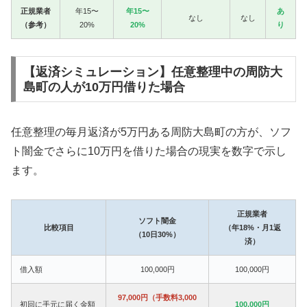
正規業者
年15〜
年15〜
あ
なし
なし
（参考）
20%
20%
り
【返済シミュレーション】任意整理中の周防大
島町の人が10万円借りた場合
任意整理の毎月返済が5万円ある周防大島町の方が、ソフ
ト闇金でさらに10万円を借りた場合の現実を数字で示し
ます。
正規業者
ソフト闇金
比較項目
（年18%・月1返
（10日30%）
済）
借入額
100,000円
100,000円
97,000円（手数料3,000
初回に手元に届く金額
100,000円