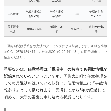
ら5〜7年
から5年
7〜10年
手続き開始か
手続き開始
手続きから
自己破産
10年
ら5〜7年
から5年
7〜10年
長期延滞
解消から5
解消後5年以
解消から5年
登録なし
のみ
年
降
※登録期間は手続きや完済のタイミングにより前後します。正確な情報
はCIC（0570-666-414）またはJICC（0120-441-481）に開示請求してご
確認ください。
重要なのは、
任意整理は「返済中」の時点でも異動情報が
記録されている
ということです。周防大島町で任意整理を
して毎月返済を続けている状態は、信用情報上は「事故情
報あり」として扱われます。完済してから5年が経過して
初めて、大手の審査に申し込める状態になります。