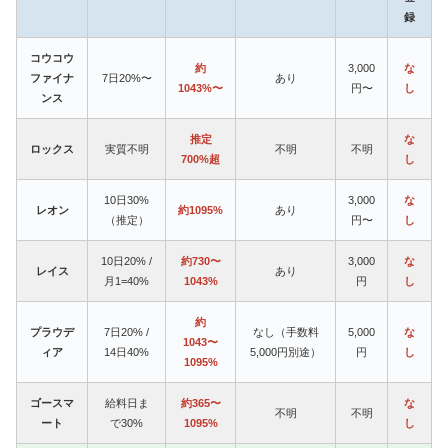
録
コウコウ
約
3,000
な
ファイナ
7日20%〜
あり
1043%〜
円〜
し
ンス
推定
な
ロックス
実質不明
不明
不明
700%超
し
10日30%
3,000
な
レオン
約1095%
あり
（推定）
円〜
し
10日20% /
約730〜
3,000
な
レイス
あり
月1=40%
1043%
円
し
約
プラウデ
7日20% /
なし（手数料
5,000
な
1043〜
ィア
14日40%
5,000円別途）
円
し
1095%
ゴースマ
給料日ま
約365〜
な
不明
不明
ート
で30%
1095%
し