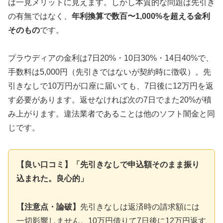
は一見メリットに見えます。しかし本質的な問題は先引き
の有無ではなく、
年利換算で数百〜1,000%を超える金利
そのもの
です。
プラウディアの金利は7日20%・10日30%・14日40%で、
手数料は5,000円（先引きではないが契約時に徴収）。先
引きなしで10万円が口座に届いても、7日後に12万円を返
す必要があります。返せなければ次の7日でまた20%が積
み上がります。違法業者であることは他のソフト闇金と同
じです。
【良い口コミ】「先引きなしで申込額そのまま振り
込まれた。良心的」
【注意点・論破】
先引きなしは返済時の請求額には
一切影響しません。10万円借りて7日後に12万円返す