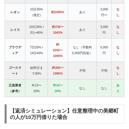
10日30%
3,000
な
レオン
約1095%
あり
（推定）
円〜
し
10日20% /
約730〜
3,000
な
レイス
あり
月1=40%
1043%
円
し
約
プラウデ
7日20% /
なし（手数料
5,000
な
1043〜
ィア
14日40%
5,000円別途）
円
し
1095%
ゴースマ
給料日ま
約365〜
な
不明
不明
ート
で30%
1095%
し
正規業者
年15〜
年15〜
あ
なし
なし
（参考）
20%
20%
り
【返済シミュレーション】任意整理中の美郷町
の人が10万円借りた場合