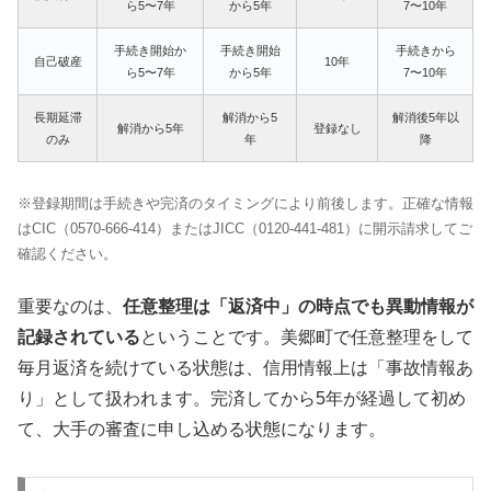
ら5〜7年
から5年
7〜10年
手続き開始か
手続き開始
手続きから
自己破産
10年
ら5〜7年
から5年
7〜10年
長期延滞
解消から5
解消後5年以
解消から5年
登録なし
のみ
年
降
※登録期間は手続きや完済のタイミングにより前後します。正確な情報
はCIC（0570-666-414）またはJICC（0120-441-481）に開示請求してご
確認ください。
重要なのは、
任意整理は「返済中」の時点でも異動情報が
記録されている
ということです。美郷町で任意整理をして
毎月返済を続けている状態は、信用情報上は「事故情報あ
り」として扱われます。完済してから5年が経過して初め
て、大手の審査に申し込める状態になります。