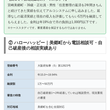
宮崎美郷町・39歳・正社員・男性「任意整理の返済を2年間きちん
と続けてきた実績を伝えてアルコシステムに申し込みました。延
滞なしの返済実績と現在の収入を評価してもらい5万円を融資して
もらえました。金利は年19%台で月の負担は1,000円以下です」
※ケーススタディです。審査通過を保証するものではありません
② ハローハッピー｜美郷町から電話相談可・自
己破産後の相談実績あり
登録番号
大阪府知事（5）第12823号
金利
年15.0〜19.94%
融資額
1万〜50万円
自己破産後1〜2年経過していれば相談受付。現況重視
審査の特徴
の審査
対応地域
美郷町を含む全国対応