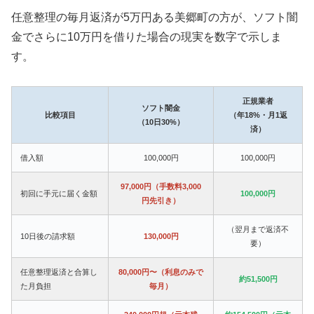
任意整理の毎月返済が5万円ある美郷町の方が、ソフト闇
金でさらに10万円を借りた場合の現実を数字で示しま
す。
正規業者
ソフト闇金
比較項目
（年18%・月1返
（10日30%）
済）
借入額
100,000円
100,000円
97,000円（手数料3,000
初回に手元に届く金額
100,000円
円先引き）
（翌月まで返済不
10日後の請求額
130,000円
要）
任意整理返済と合算し
80,000円〜（利息のみで
約51,500円
た月負担
毎月）