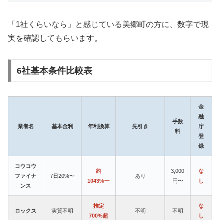
「1社くらいなら」と感じている美郷町の方に、数字で現
実を確認してもらいます。
6社基本条件比較表
金
融
手数
業者名
基本金利
年利換算
先引き
庁
料
登
録
コウコウ
約
3,000
な
ファイナ
7日20%〜
あり
1043%〜
円〜
し
ンス
推定
な
ロックス
実質不明
不明
不明
700%超
し