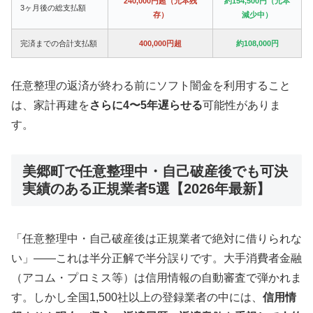
240,000円超（元本残
約154,500円（元本
3ヶ月後の総支払額
存）
減少中）
完済までの合計支払額
400,000円超
約108,000円
任意整理の返済が終わる前にソフト闇金を利用すること
は、家計再建を
さらに4〜5年遅らせる
可能性がありま
す。
美郷町で任意整理中・自己破産後でも可決
実績のある正規業者5選【2026年最新】
「任意整理中・自己破産後は正規業者で絶対に借りられな
い」——これは半分正解で半分誤りです。大手消費者金融
（アコム・プロミス等）は信用情報の自動審査で弾かれま
す。しかし全国1,500社以上の登録業者の中には、
信用情