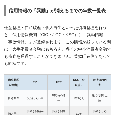
信用情報の「異動」が消えるまでの年数一覧表
任意整理・自己破産・個人再生といった債務整理を行う
と、信用情報機関（CIC・JICC・KSC）に「異動情報
（事故情報）」が登録されます。この情報が残っている間
は、大手消費者金融はもちろん、多くの中小消費者金融で
も審査を通過することができません。美郷町在住であって
も同様です。
債務整理
KSC（全
完済後の目
CIC
JICC
の種類
銀協）
安
完済から5
完済後5年以
任意整理
完済から5年
登録なし
年
降
手続き開始か
手続き開始
手続きから
個人再生
10年