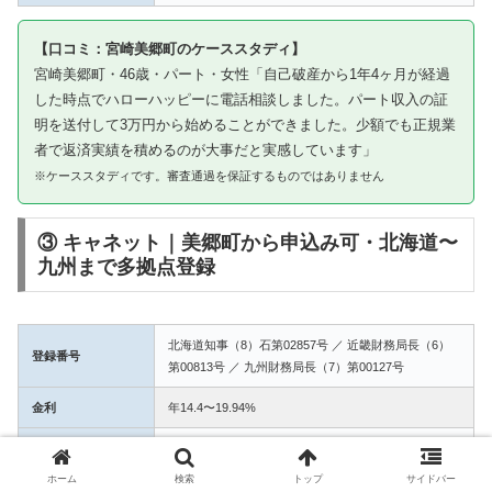
【口コミ：宮崎美郷町のケーススタディ】
宮崎美郷町・46歳・パート・女性「自己破産から1年4ヶ月が経過
した時点でハローハッピーに電話相談しました。パート収入の証
明を送付して3万円から始めることができました。少額でも正規業
者で返済実績を積めるのが大事だと実感しています」
※ケーススタディです。審査通過を保証するものではありません
③ キャネット｜美郷町から申込み可・北海道〜
九州まで多拠点登録
北海道知事（8）石第02857号 ／ 近畿財務局長（6）
登録番号
第00813号 ／ 九州財務局長（7）第00127号
金利
年14.4〜19.94%
融資額
1万〜50万円
ホーム
検索
トップ
サイドバー
3拠点登録の信頼性。美郷町からWEB完結で申込み可