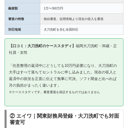
融資額
1万〜300万円
審査の特徴
独自審査。信用情報より現在の収入を重視
対応地域
大刀洗町を含む全国対応
【口コミ：大刀洗町のケーススタディ】
福岡大刀洗町・36歳・正
社員・女性
「任意整理の返済中にどうしても10万円必要になり、大刀洗町の
大手はすべて落ちてセントラルに申し込みました。現在の収入と
返済中の状況を正直に伝えて無事に可決。ソフト闇金と比べれば
月の負担がまったく違います」
※ケーススタディです。審査通過を保証するものではありません
② エイワ｜関東財務局登録・大刀洗町でも対面
審査可