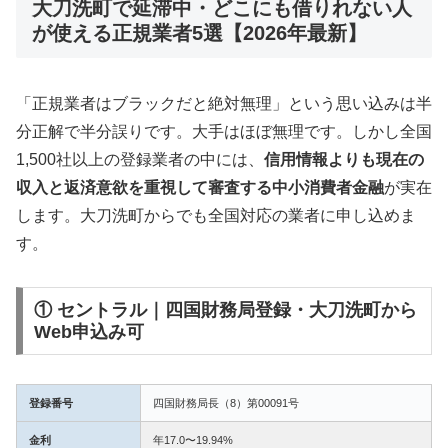
大刀洗町で延滞中・どこにも借りれない人
が使える正規業者5選【2026年最新】
「正規業者はブラックだと絶対無理」という思い込みは半
分正解で半分誤りです。大手はほぼ無理です。しかし全国
1,500社以上の登録業者の中には、
信用情報よりも現在の
収入と返済意欲を重視して審査する中小消費者金融
が実在
します。大刀洗町からでも全国対応の業者に申し込めま
す。
① セントラル｜四国財務局登録・大刀洗町から
Web申込み可
登録番号
四国財務局長（8）第00091号
金利
年17.0〜19.94%