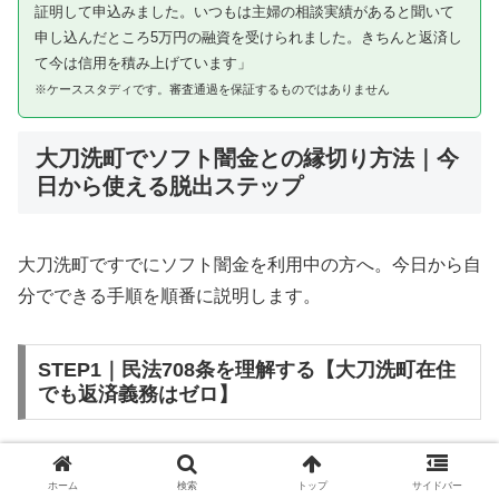
証明して申込みました。いつもは主婦の相談実績があると聞いて
申し込んだところ5万円の融資を受けられました。きちんと返済し
て今は信用を積み上げています」
※ケーススタディです。審査通過を保証するものではありません
大刀洗町でソフト闇金との縁切り方法｜今
日から使える脱出ステップ
大刀洗町ですでにソフト闇金を利用中の方へ。今日から自
分でできる手順を順番に説明します。
STEP1｜民法708条を理解する【大刀洗町在住
でも返済義務はゼロ】
ソフト闇金を含む闇金との金銭消費貸借契約は、公序良俗
ホーム
検索
トップ
サイドバー
違反（民法第90条）および不法原因給付（民法第708条）