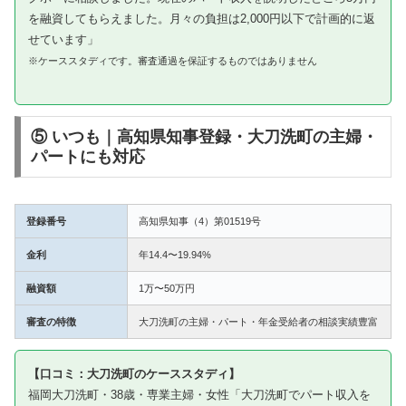
を融資してもらえました。月々の負担は2,000円以下で計画的に返
せています」
※ケーススタディです。審査通過を保証するものではありません
⑤ いつも｜高知県知事登録・大刀洗町の主婦・
パートにも対応
登録番号
高知県知事（4）第01519号
金利
年14.4〜19.94%
融資額
1万〜50万円
審査の特徴
大刀洗町の主婦・パート・年金受給者の相談実績豊富
【口コミ：大刀洗町のケーススタディ】
福岡大刀洗町・38歳・専業主婦・女性「大刀洗町でパート収入を