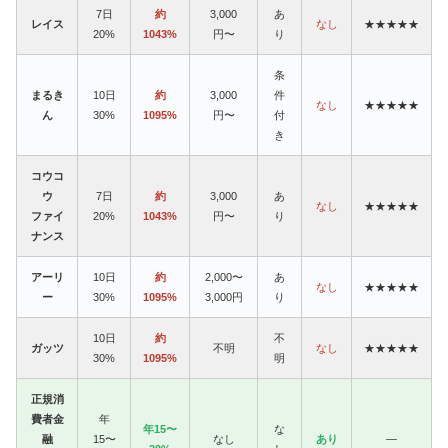
7日
約
3,000
あ
レイス
なし
★★★★★
20%
1043%
円〜
り
条
まるき
10日
約
3,000
件
なし
★★★★★
ん
30%
1095%
円〜
付
き
コウコ
ウ
7日
約
3,000
あ
なし
★★★★★
ファイ
20%
1043%
円〜
り
ナンス
アーリ
10日
約
2,000〜
あ
なし
★★★★★
ー
30%
1095%
3,000円
り
10日
約
不
ガッツ
不明
なし
★★★★★
30%
1095%
明
正規消
費者金
年
年15〜
な
融
15〜
なし
あり
—