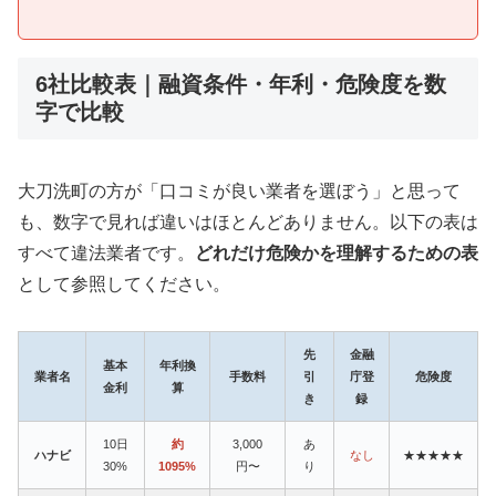
6社比較表｜融資条件・年利・危険度を数
字で比較
大刀洗町の方が「口コミが良い業者を選ぼう」と思って
も、数字で見れば違いはほとんどありません。以下の表は
すべて違法業者です。
どれだけ危険かを理解するための表
として参照してください。
先
金融
基本
年利換
業者名
手数料
引
庁登
危険度
金利
算
き
録
10日
約
3,000
あ
ハナビ
なし
★★★★★
30%
1095%
円〜
り