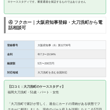
※ケーススタディです。審査通過を保証するものではありません
④ フクホー｜大阪府知事登録・大刀洗町から電
話相談可
登録番号
大阪府知事（6）第12736号
金利
年7.3〜19.94%
融資額
5万〜200万円
対応地域
大刀洗町を含む全国対応
【口コミ：大刀洗町のケーススタディ】
福岡大刀洗町・51歳・パート・女性
「大刀洗町で家計が苦しく、過去にカードの滞納がある状態でフ
クホーに相談しました。現在のパート収入を説明したところ5万円