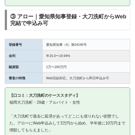
③ アロー｜愛知県知事登録・大刀洗町からWeb
完結で申込み可
登録番号
愛知県知事（6）第04195号
金利
年15.0〜19.94%
融資額
1万〜200万円
審査の特徴
Web完結対応。大刀洗町から即日申込み可
【口コミ：大刀洗町のケーススタディ】
福岡大刀洗町・29歳・アルバイト・女性
「大刀洗町で過去に延滞があってどこにも借りれない状態でし
た。アローにWeb申込みして3万円から始め、半年後に10万円まで
増額してもらえました」