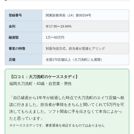
登録番号
関東財務局長（14）第00154号
金利
年17.95〜19.94%
融資額
1万〜50万円
審査の特徴
対面与信方式。担当者が直接ヒアリング
店舗
全国170店舗以上（大刀洗町にも展開）
【口コミ：大刀洗町のケーススタディ】
福岡大刀洗町・43歳・自営業・男性
「自己破産から1年半が経過した時点で大刀洗町のエイワ店舗へ相
談に行きました。担当者が事情をきちんと聞いてくれて5万円を可
決してもらえました。ソフト闇金に手を出さなくて本当によかっ
たと思っています」
※ケーススタディです。審査通過を保証するものではありません