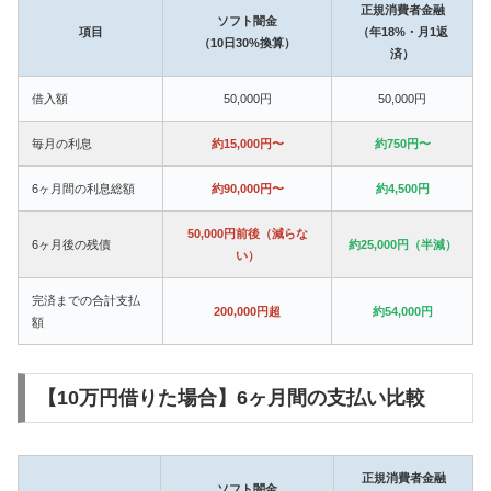
正規消費者金融
ソフト闇金
項目
（年18%・月1返
（10日30%換算）
済）
借入額
50,000円
50,000円
毎月の利息
約15,000円〜
約750円〜
6ヶ月間の利息総額
約90,000円〜
約4,500円
50,000円前後（減らな
6ヶ月後の残債
約25,000円（半減）
い）
完済までの合計支払
200,000円超
約54,000円
額
【10万円借りた場合】6ヶ月間の支払い比較
正規消費者金融
ソフト闇金