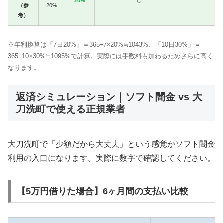
20%
し
（参
20%
考）
※年利換算は「7日20%」＝365÷7×20%≒1043%、「10日30%」＝
365÷10×30%≒1095%で計算。実際には手数料も加わるためさらに高く
なります。
返済シミュレーション｜ソフト闇金 vs 大
刀洗町で使える正規業者
大刀洗町で「少額だから大丈夫」という感覚がソフト闇金
利用の入口になります。実際に数字で確認してください。
【5万円借りた場合】6ヶ月間の支払い比較