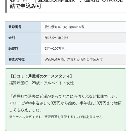
結で申込み可
登録番号
愛知県知事（6）第04195号
金利
年15.0〜19.94%
融資額
1万〜200万円
審査の特徴
Web完結対応。芦屋町から即日申込み可
【口コミ：芦屋町のケーススタディ】
福岡芦屋町・29歳・アルバイト・女性
「芦屋町で過去に延滞があってどこにも借りれない状態でした。
アローにWeb申込みして3万円から始め、半年後に10万円まで増額
してもらえました」
※ケーススタディです。審査通過を保証するものではありません