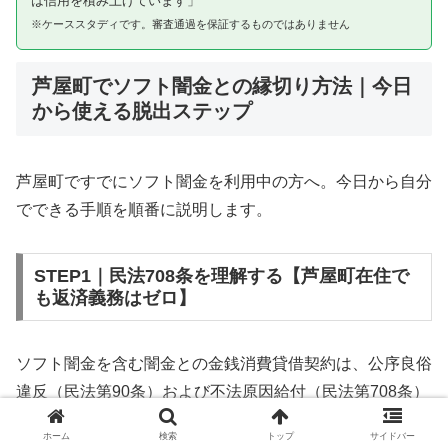
は信用を積み上げています」
※ケーススタディです。審査通過を保証するものではありません
芦屋町でソフト闇金との縁切り方法｜今日
から使える脱出ステップ
芦屋町ですでにソフト闇金を利用中の方へ。今日から自分
でできる手順を順番に説明します。
STEP1｜民法708条を理解する【芦屋町在住で
も返済義務はゼロ】
ソフト闇金を含む闇金との金銭消費貸借契約は、公序良俗
違反（民法第90条）および不法原因給付（民法第708条）
に該当するため、法的には無効です。芦屋町在住であって
ホーム
検索
トップ
サイドバー
も同様です。