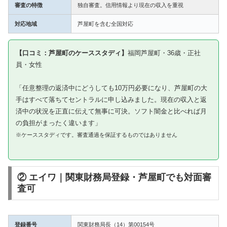
審査の特徴
独自審査。信用情報より現在の収入を重視
対応地域
芦屋町を含む全国対応
【口コミ：芦屋町のケーススタディ】
福岡芦屋町・36歳・正社
員・女性
「任意整理の返済中にどうしても10万円必要になり、芦屋町の大
手はすべて落ちてセントラルに申し込みました。現在の収入と返
済中の状況を正直に伝えて無事に可決。ソフト闇金と比べれば月
の負担がまったく違います」
※ケーススタディです。審査通過を保証するものではありません
② エイワ｜関東財務局登録・芦屋町でも対面審
査可
登録番号
関東財務局長（14）第00154号