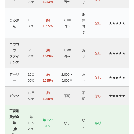
20%
1043%
円〜
り
条
まるき
10日
約
3,000
件
なし
★★★★★
ん
30%
1095%
円〜
付
き
コウコ
ウ
7日
約
3,000
あ
なし
★★★★★
ファイ
20%
1043%
円〜
り
ナンス
アーリ
10日
約
2,000〜
あ
なし
★★★★★
ー
30%
1095%
3,000円
り
10日
約
不
ガッツ
不明
なし
★★★★★
30%
1095%
明
正規消
費者金
年
年15〜
な
融
15〜
なし
あり
—
20%
し
（参
20%