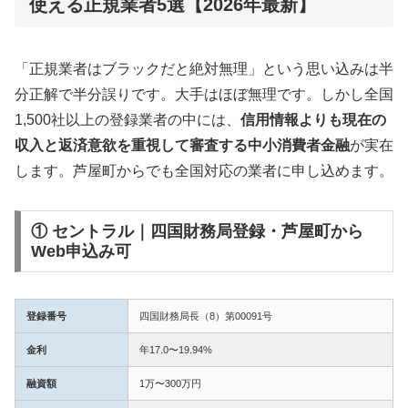
使える正規業者5選【2026年最新】
「正規業者はブラックだと絶対無理」という思い込みは半
分正解で半分誤りです。大手はほぼ無理です。しかし全国
1,500社以上の登録業者の中には、
信用情報よりも現在の
収入と返済意欲を重視して審査する中小消費者金融
が実在
します。芦屋町からでも全国対応の業者に申し込めます。
① セントラル｜四国財務局登録・芦屋町から
Web申込み可
登録番号
四国財務局長（8）第00091号
金利
年17.0〜19.94%
融資額
1万〜300万円