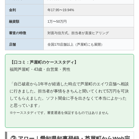
金利
年17.95〜19.94%
融資額
1万〜50万円
審査の特徴
対面与信方式。担当者が直接ヒアリング
店舗
全国170店舗以上（芦屋町にも展開）
【口コミ：芦屋町のケーススタディ】
福岡芦屋町・43歳・自営業・男性
「自己破産から1年半が経過した時点で芦屋町のエイワ店舗へ相談
に行きました。担当者が事情をきちんと聞いてくれて5万円を可決
してもらえました。ソフト闇金に手を出さなくて本当によかった
と思っています」
※ケーススタディです。審査通過を保証するものではありません
③ アロー｜愛知県知事登録・芦屋町からWeb完