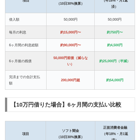
項目
（年18%・月1返
（10日30%換算）
済）
借入額
50,000円
50,000円
毎月の利息
約15,000円〜
約750円〜
6ヶ月間の利息総額
約90,000円〜
約4,500円
50,000円前後（減らな
6ヶ月後の残債
約25,000円（半減）
い）
完済までの合計支払
200,000円超
約54,000円
額
【10万円借りた場合】6ヶ月間の支払い比較
正規消費者金融
ソフト闇金
項目
（年18%・月1返
（10日30%換算）
済）