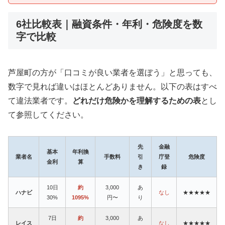
6社比較表｜融資条件・年利・危険度を数
字で比較
芦屋町の方が「口コミが良い業者を選ぼう」と思っても、
数字で見れば違いはほとんどありません。以下の表はすべ
て違法業者です。
どれだけ危険かを理解するための表
とし
て参照してください。
先
金融
基本
年利換
業者名
手数料
引
庁登
危険度
金利
算
き
録
10日
約
3,000
あ
ハナビ
なし
★★★★★
30%
1095%
円〜
り
7日
約
3,000
あ
レイス
なし
★★★★★