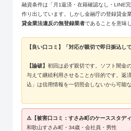
融資条件は「月1返済・在籍確認なし・LIN
作り出しています。しかし金融庁の登録貸金
貸金業法違反の無登録業者
であることを意味
【良い口コミ】「対応が親切で即日振込し
【論破】
初回は必ず親切です。ソフト闇金
与えて継続利用させることが目的です。返済
込」は信用情報を一切照会しないから可能
⚠️【被害口コミ：すさみ町のケーススタデ
和歌山すさみ町・34歳・会社員・男性